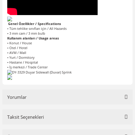
Genel Özellikler / Specifications
• Tüm tehlike sınıfları için / All Hazards
• 3 mm cam / 3 mm bulb
Kullanım alanları / Usage areas
• Konut / House
• Otel / Hotel
• AVM / Mall
• Yurt / Dormitory
• Hastane / Hospital
• İş merkezi / Trade Center
Yorumlar
Taksit Seçenekleri
Bu ürüne ilk yorumu siz yapın!