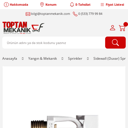
Hakkımızda
Konum
E-Tahsilat
Fiyat Listesi
bilgi@toptanmekanik.com
0 (533) 779 99 84
Anasayfa
Yangın & Mekanik
Sprinkler
Sidewall (Duvar) Spri