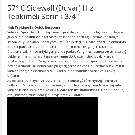
57° C Sidewall (Duvar) Hızlı
Tepkimeli Sprink 3/4''
Hızlı Tepkimeli / Quick Response
Sidewall Sprinkler - Hızlı Tepkimeli sprinkler
, kullanımı kolay ve son derece
güvenlidir.
Sprinkler
, özel olarak tasarlanan boru ağı üzerine korumaya
ihtiyaç duyulan alanı kapsayacak şekilde yerleştirilir. Sızdırmazlık elemanının
önemli parçalarından biri olan cam tüp içindeki sıvı yangın tarafından
üretilen sıcaklık nedeniyle genişler ve patlar. Yangın esnasında ortam sıcaklığı
beklenen maksimum ortam sıcaklığının 30°C üzerindeki sıcaklıklarda
seçilmesi gereklidir. Yangın üzerindeki sprinkler cam tüpünün patlaması ile
basınç altındaki su deflektöre (dağıtıcı) çarparak yangın üzerine püskürtülür.
Sadece yangın esnasında sıcaklık artışı olan sprinkler patlar ve su akışı
sağlanır.
Asma tavan olmayan ve borulamanın tavanda gözükmeyeceği yerlerde
kullanılır. Montajları duvar üzerine yapılır. İleri ve aşağı yönlü atış yaparlar.
Sadece Islak sistemlerde ve düşük-orta tehlike sınıflarında kullanılır. Konut,
otel, hastane, yurt, avm gibi projelerde kullanılır.