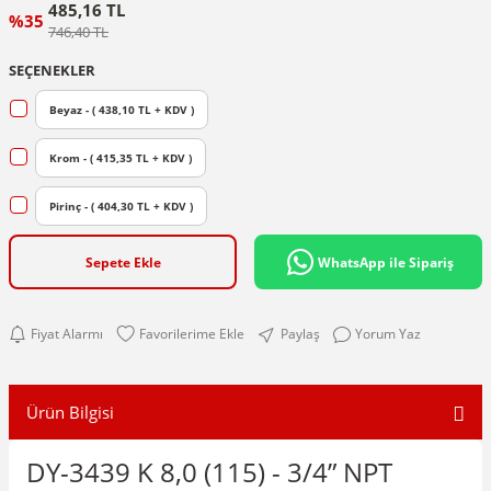
485,16 TL
%35
746,40 TL
SEÇENEKLER
Beyaz - ( 438,10 TL + KDV )
Krom - ( 415,35 TL + KDV )
Pirinç - ( 404,30 TL + KDV )
Sepete Ekle
WhatsApp ile Sipariş
Fiyat Alarmı
Paylaş
Yorum Yaz
Ürün Bilgisi
DY-3439 K 8,0 (115) - 3/4” NPT