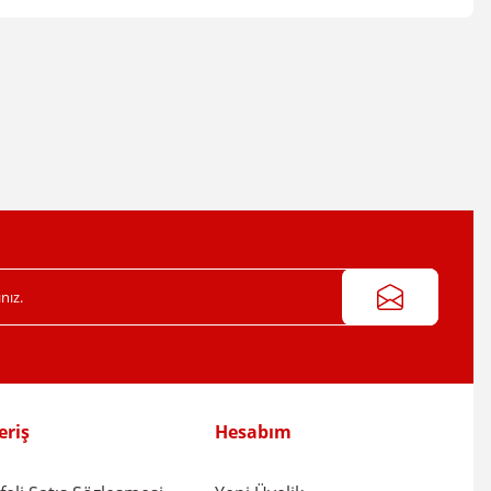
irsiniz.
eriş
Hesabım