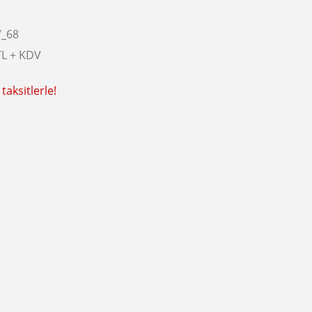
7_68
TL + KDV
taksitlerle!