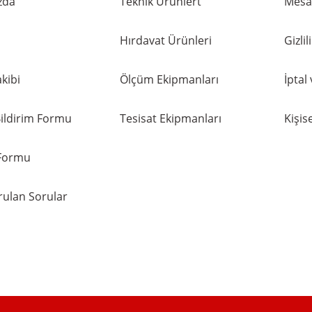
zda
Teknik Ürünlert
Mesaf
Hırdavat Ürünleri
Gizli
kibi
Ölçüm Ekipmanları
İptal
ildirim Formu
Tesisat Ekipmanları
Kişise
 Formu
rulan Sorular