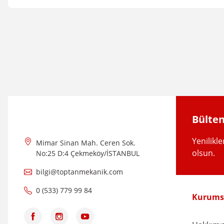
Bu ürünün fiyat bilgisi, resim, ürün açıklamalarında ve diğer konular
Görüş ve önerileriniz için teşekkür ederiz.
Ürün resmi kalitesiz, bozuk veya görüntülenemiyor.
Ürün açıklamasında eksik bilgiler bulunuyor.
Ürün bilgilerinde hatalar bulunuyor.
Ürün fiyatı diğer sitelerden daha pahalı.
Bülten
Bu ürüne benzer farklı alternatifler olmalı.
Yenilikl
Mimar Sinan Mah. Ceren Sok.
olsun.
No:25 D:4 Çekmeköy/İSTANBUL
bilgi@toptanmekanik.com
0 (533) 779 99 84
Kurums