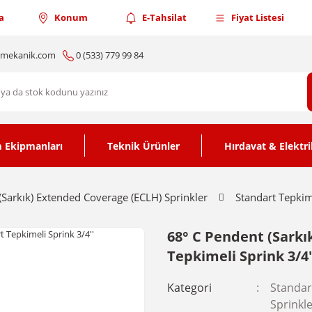
a
Konum
E-Tahsilat
Fiyat Listesi
nmekanik.com
0 (533) 779 99 84
 Ekipmanları
Teknik Ürünler
Hırdavat & Elektri
(Sarkık) Extended Coverage (ECLH) Sprinkler
Standart Tepkim
68° C Pendent (Sarkı
Tepkimeli Sprink 3/4'
Kategori
Standar
Sprinkl