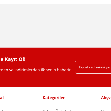
da yetersiz gördüğünüz noktaları öneri formunu kullanarak tarafımıza iletebil
Bu ürüne ilk yorumu siz yapın!
Yorum Yaz
e Kayıt Ol!
erden ve İndirimlerden ilk senin haberin
Gönder
al
Kategoriler
Alışv