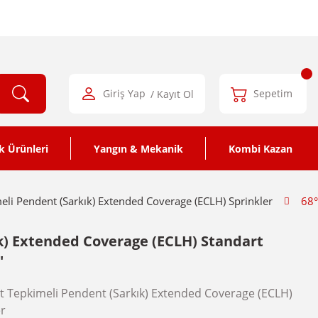
Giriş Yap
/ Kayıt Ol
Sepetim
k Ürünleri
Yangın & Mekanik
Kombi Kazan
eli Pendent (Sarkık) Extended Coverage (ECLH) Sprinkler
68°
k) Extended Coverage (ECLH) Standart
'
t Tepkimeli Pendent (Sarkık) Extended Coverage (ECLH)
er