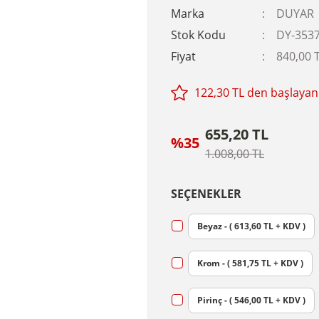
Marka
DUYAR
Stok Kodu
DY-353
Fiyat
840,00 
122,30 TL den başlayan 
655,20 TL
%35
1.008,00 TL
SEÇENEKLER
Beyaz - ( 613,60 TL + KDV )
Krom - ( 581,75 TL + KDV )
Pirinç - ( 546,00 TL + KDV )