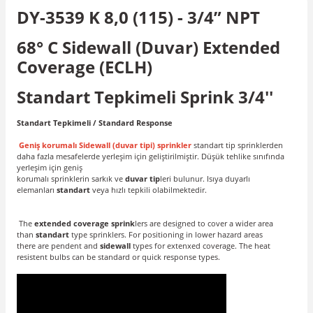
DY-3539 K 8,0 (115) - 3/4” NPT
68° C Sidewall (Duvar) Extended
Coverage (ECLH)
Standart Tepkimeli Sprink 3/4''
Standart Tepkimeli / Standard Response
Geniş korumalı Sidewall (duvar tipi) sprinkler
standart tip sprinklerden
daha fazla mesafelerde yerleşim için geliştirilmiştir. Düşük tehlike sınıfında
yerleşim için geniş
korumalı sprinklerin sarkık ve
duvar tip
leri bulunur. Isıya duyarlı
elemanları
standart
veya hızlı tepkili olabilmektedir.
The
extended coverage sprink
lers are designed to cover a wider area
than
standart
type sprinklers. For positioning in lower hazard areas
there are pendent and
sidewall
types for extenxed coverage. The heat
resistent bulbs can be standard or quick response types.