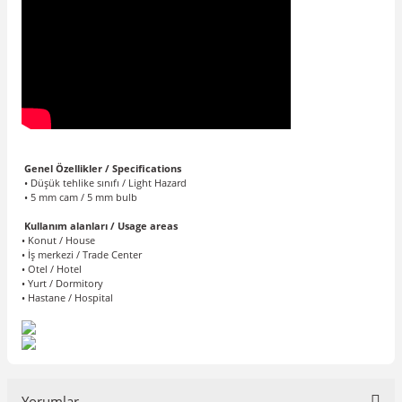
Genel Özellikler / Specifications
• Düşük tehlike sınıfı / Light Hazard
• 5 mm cam / 5 mm bulb
Kullanım alanları / Usage areas
• Konut / House
• İş merkezi / Trade Center
• Otel / Hotel
• Yurt / Dormitory
• Hastane / Hospital
Yorumlar