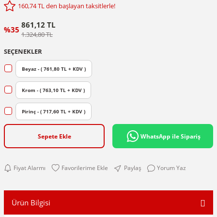
160,74 TL den başlayan taksitlerle!
861,12 TL
%35
1.324,80 TL
SEÇENEKLER
Beyaz - ( 761,80 TL + KDV )
Krom - ( 763,10 TL + KDV )
Pirinç - ( 717,60 TL + KDV )
Sepete Ekle
WhatsApp ile Sipariş
Fiyat Alarmı
Paylaş
Yorum Yaz
Ürün Bilgisi