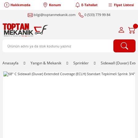
Hakkımızda
Konum
E-Tahsilat
Fiyat Listesi
bilgi@toptanmekanik.com
0 (533) 779 99 84
Anasayfa
Yangın & Mekanik
Sprinkler
Sidewall (Duvar) Ext