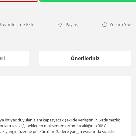
Paylaş
Yorum Yaz
ri
Önerileriniz
a ihtiyaç duyulan alanı kapsayacak şekilde yerleştirilir. Sızdırmazlık
da ortam sıcaklığı beklenen maksimum ortam sıcaklığının 30°C
parak yangın üzerine püskürtülür. Sadece yangın esnasında sıcaklık