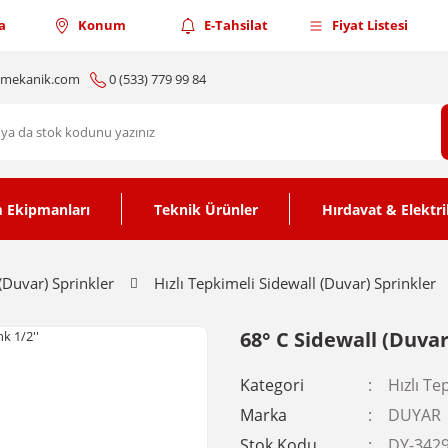
a
Konum
E-Tahsilat
Fiyat Listesi
nmekanik.com
0 (533) 779 99 84
 Ekipmanları
Teknik Ürünler
Hırdavat & Elektri
(Duvar) Sprinkler
Hızlı Tepkimeli Sidewall (Duvar) Sprinkler
68° C Sidewall (Duvar)
Kategori
Hızlı Te
Marka
DUYAR
Stok Kodu
DY-342