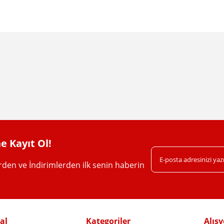
da yetersiz gördüğünüz noktaları öneri formunu kullanarak tarafımıza iletebil
Bu ürüne ilk yorumu siz yapın!
Yorum Yaz
e Kayıt Ol!
erden ve İndirimlerden ilk senin haberin
Gönder
al
Kategoriler
Alışv