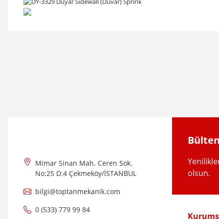
Bu ürünün fiyat bilgisi, resim, ürün açıklamalarında ve diğer konular
Görüş ve önerileriniz için teşekkür ederiz.
Ürün resmi kalitesiz, bozuk veya görüntülenemiyor.
Ürün açıklamasında eksik bilgiler bulunuyor.
Ürün bilgilerinde hatalar bulunuyor.
Ürün fiyatı diğer sitelerden daha pahalı.
Bülten
Bu ürüne benzer farklı alternatifler olmalı.
Yenilikl
Mimar Sinan Mah. Ceren Sok.
olsun.
No:25 D:4 Çekmeköy/İSTANBUL
bilgi@toptanmekanik.com
0 (533) 779 99 84
Kurums