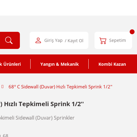
Giriş Yap
/ Kayıt Ol
Sepetim
k Ürünleri
Yangın & Mekanik
Kombi Kazan
68° C Sidewall (Duvar) Hızlı Tepkimeli Sprink 1/2''
 Hızlı Tepkimeli Sprink 1/2''
pkimeli Sidewall (Duvar) Sprinkler
9_68