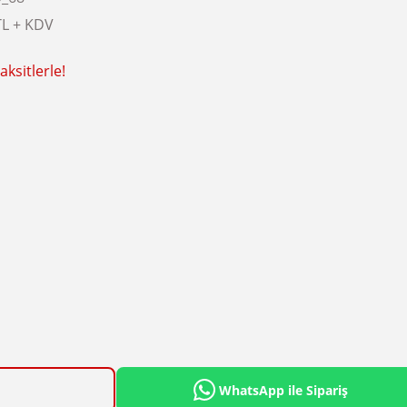
TL + KDV
ksitlerle!
WhatsApp ile Sipariş