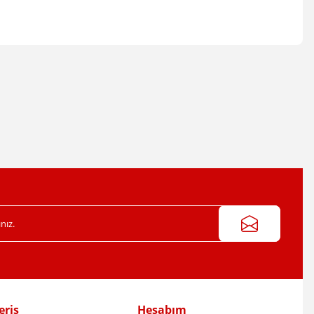
irsiniz.
eriş
Hesabım