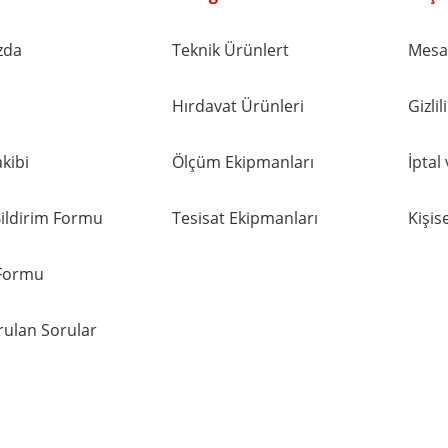
zda
Teknik Ürünlert
Mesaf
Hırdavat Ürünleri
Gizli
kibi
Ölçüm Ekipmanları
İptal
ildirim Formu
Tesisat Ekipmanları
Kişise
 Formu
rulan Sorular