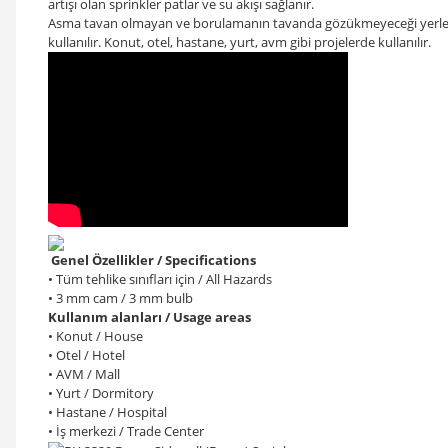
artışı olan sprinkler patlar ve su akışı sağlanır.
Asma tavan olmayan ve borulamanın tavanda gözükmeyeceği yerlerde kul
kullanılır. Konut, otel, hastane, yurt, avm gibi projelerde kullanılır.
Genel Özellikler / Specifications
• Tüm tehlike sınıfları için / All Hazards
• 3 mm cam / 3 mm bulb
Kullanım alanları / Usage areas
• Konut / House
• Otel / Hotel
• AVM / Mall
• Yurt / Dormitory
• Hastane / Hospital
• İş merkezi / Trade Center