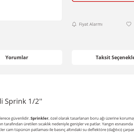
Fiyat Alarmı
Yorumlar
Taksit Seçenekle
i Sprink 1/2''
derece güvenlidir.
Sprinkler
, özel olarak tasarlanan boru ağı üzerine korumay
ın tarafından üretilen sıcaklık nedeniyle genişler ve patlar. Yangın esnasın
nkler cam tüpünün patlaması ile basınç altındaki su deflektöre (dağıtıcı) çar