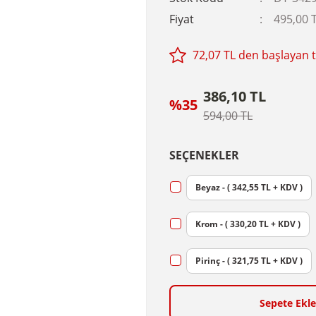
Fiyat
495,00 
72,07 TL den başlayan ta
386,10 TL
%35
594,00 TL
SEÇENEKLER
Beyaz - ( 342,55 TL + KDV )
Krom - ( 330,20 TL + KDV )
Pirinç - ( 321,75 TL + KDV )
Sepete Ekle