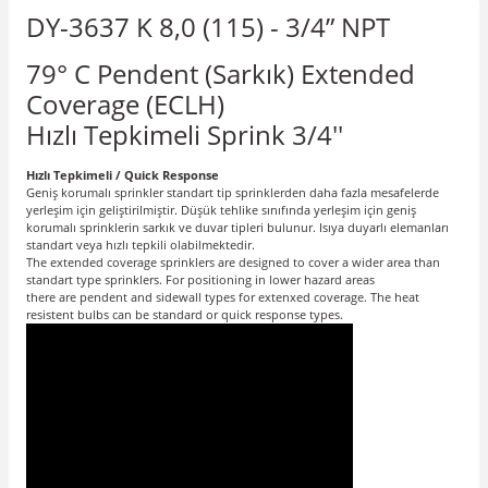
DY-3637 K 8,0 (115) - 3/4” NPT
79° C Pendent (Sarkık) Extended
Coverage (ECLH)
Hızlı Tepkimeli Sprink 3/4''
Hızlı Tepkimeli / Quick Response
Geniş korumalı sprinkler
standart tip sprinklerden daha fazla mesafelerde
yerleşim için geliştirilmiştir. Düşük tehlike sınıfında yerleşim için geniş
korumalı sprinklerin sarkık ve duvar tipleri bulunur. Isıya duyarlı elemanları
standart veya hızlı tepkili olabilmektedir.
The extended coverage sprinklers are designed to cover a wider area than
standart type sprinklers. For positioning in lower hazard areas
there are pendent and sidewall types for extenxed coverage. The heat
resistent bulbs can be standard or quick response types.