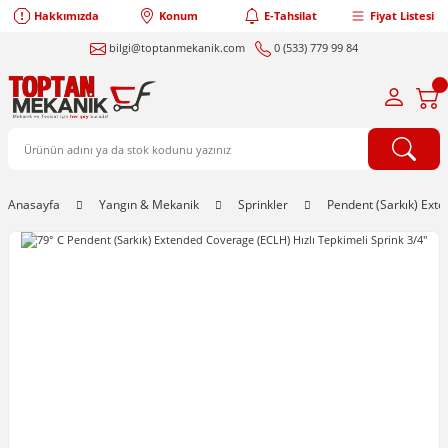
Hakkımızda
Konum
E-Tahsilat
Fiyat Listesi
bilgi@toptanmekanik.com
0 (533) 779 99 84
Anasayfa
Yangın & Mekanik
Sprinkler
Pendent (Sarkık) Ext