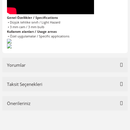
Genel Özellikler / Specifications
• Düşük tehlike sınıfı / Light Hazard
• 3 mm cam / 3 mm bulb
Kullanım alanları / Usage areas
• Özel uygulamalar / Specific applications
Yorumlar
Taksit Seçenekleri
Bu ürüne ilk yorumu siz yapın!
Önerileriniz
Yorum Yaz
Bu ürünün fiyat bilgisi, resim, ürün açıklamalarında ve diğer
konularda yetersiz gördüğünüz noktaları öneri formunu kullanarak
tarafımıza iletebilirsiniz.