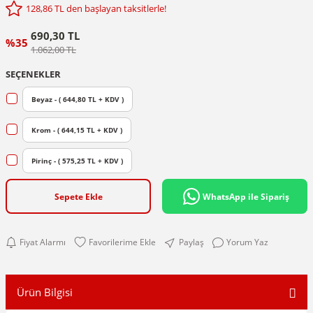
128,86 TL den başlayan taksitlerle!
690,30 TL
%35
1.062,00 TL
SEÇENEKLER
Beyaz - ( 644,80 TL + KDV )
Krom - ( 644,15 TL + KDV )
Pirinç - ( 575,25 TL + KDV )
Sepete Ekle
WhatsApp ile Sipariş
Fiyat Alarmı
Paylaş
Yorum Yaz
Ürün Bilgisi