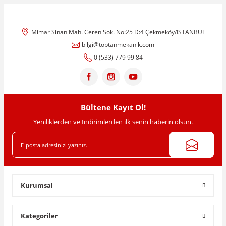
Görüş ve önerileriniz için teşekkür ederiz.
Mimar Sinan Mah. Ceren Sok. No:25 D:4 Çekmeköy/İSTANBUL
Ürün resmi kalitesiz, bozuk veya görüntülenemiyor.
bilgi@toptanmekanik.com
Ürün açıklamasında eksik bilgiler bulunuyor.
0 (533) 779 99 84
Ürün bilgilerinde hatalar bulunuyor.
Ürün fiyatı diğer sitelerden daha pahalı.
Bu ürüne benzer farklı alternatifler olmalı.
Bültene Kayıt Ol!
Yeniliklerden ve İndirimlerden ilk senin haberin olsun.
Gönder
Kurumsal
Kategoriler