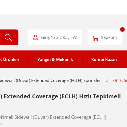
Giriş Yap
/ Kayıt Ol
Sepetim
k Ürünleri
Yangın & Mekanik
Kombi Kazan
 Sidewall (Duvar) Extended Coverage (ECLH) Sprinkler
79° C S
r) Extended Coverage (ECLH) Hızlı Tepkimeli
epkimeli Sidewall (Duvar) Extended Coverage (ECLH)
er