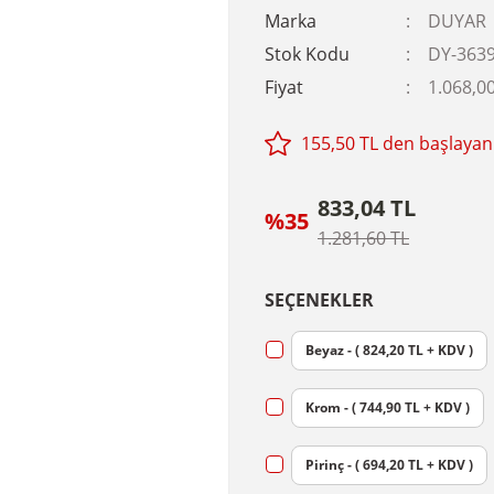
Marka
DUYAR
Stok Kodu
DY-363
Fiyat
1.068,0
155,50 TL den başlayan 
833,04 TL
%35
1.281,60 TL
SEÇENEKLER
Beyaz - ( 824,20 TL + KDV )
Krom - ( 744,90 TL + KDV )
Pirinç - ( 694,20 TL + KDV )