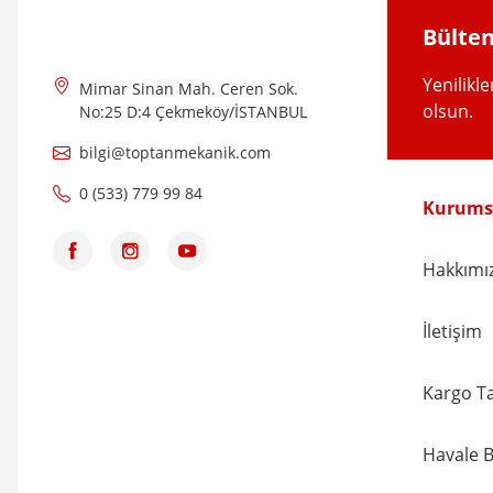
Ürün fiyatı diğer sitelerden daha pahalı.
Bülten
Bu ürüne benzer farklı alternatifler olmalı.
Yenilikl
Mimar Sinan Mah. Ceren Sok.
olsun.
No:25 D:4 Çekmeköy/İSTANBUL
bilgi@toptanmekanik.com
0 (533) 779 99 84
Kurums
Hakkımı
İletişim
Kargo Ta
Havale B