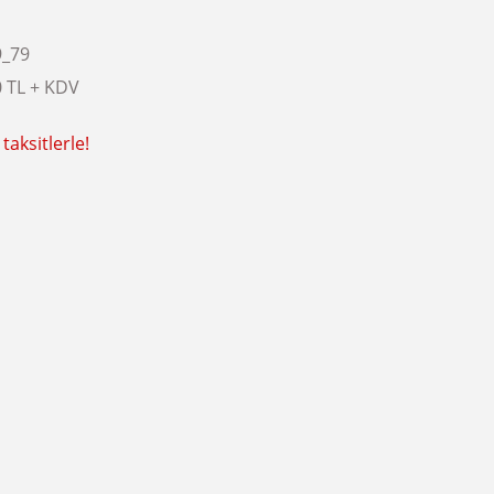
9_79
0 TL + KDV
taksitlerle!