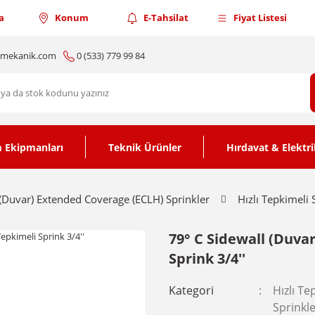
a
Konum
E-Tahsilat
Fiyat Listesi
nmekanik.com
0 (533) 779 99 84
 Ekipmanları
Teknik Ürünler
Hırdavat & Elektri
 (Duvar) Extended Coverage (ECLH) Sprinkler
Hızlı Tepkimeli
79° C Sidewall (Duva
Sprink 3/4''
Kategori
Hızlı T
Sprinkl