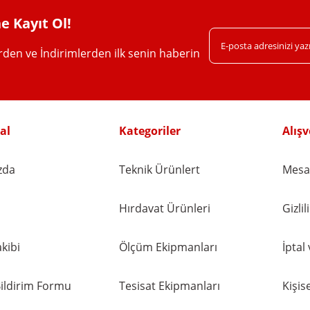
e Kayıt Ol!
erden ve İndirimlerden ilk senin haberin
Gönder
al
Kategoriler
Alışv
zda
Teknik Ürünlert
Mesaf
Hırdavat Ürünleri
Gizli
kibi
Ölçüm Ekipmanları
İptal
ildirim Formu
Tesisat Ekipmanları
Kişise