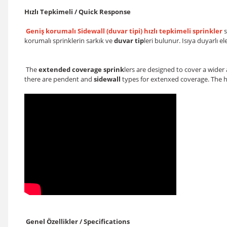
Hızlı Tepkimeli / Quick Response
Geniş korumalı Sidewall (duvar tipi) hızlı tepkimeli sprinkler
s
korumalı sprinklerin sarkık ve
duvar tip
leri bulunur. Isıya duyarlı 
The
extended coverage sprink
lers are designed to cover a wider
there are pendent and
sidewall
types for extenxed coverage. The h
Genel Özellikler / Specifications