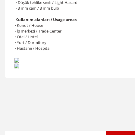
• Düşük tehlike sınıfı / Light Hazard
• 3 mm cam / 3 mm bulb
Kullanım alanları / Usage areas
• Konut / House
• İş merkezi / Trade Center
• Otel / Hotel
• Yurt / Dormitory
• Hastane / Hospital
Bu ürünün fiyat bilgisi, resim, ürün açıklamalarında ve diğer konular
Görüş ve önerileriniz için teşekkür ederiz.
Ürün resmi kalitesiz, bozuk veya görüntülenemiyor.
Ürün açıklamasında eksik bilgiler bulunuyor.
Ürün bilgilerinde hatalar bulunuyor.