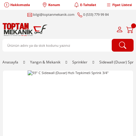
Hakkımızda
Konum
E-Tahsilat
Fiyat Listesi
bilgi@toptanmekanik.com
0 (533) 779 99 84
Anasayfa
Yangın & Mekanik
Sprinkler
Sidewall (Duvar) Spri