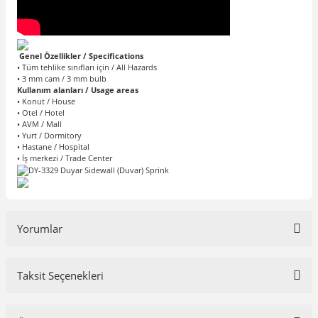
Genel Özellikler / Specifications
• Tüm tehlike sınıfları için / All Hazards
• 3 mm cam / 3 mm bulb
Kullanım alanları / Usage areas
• Konut / House
• Otel / Hotel
• AVM / Mall
• Yurt / Dormitory
• Hastane / Hospital
• İş merkezi / Trade Center
Yorumlar
Taksit Seçenekleri
Bu ürüne ilk yorumu siz yapın!