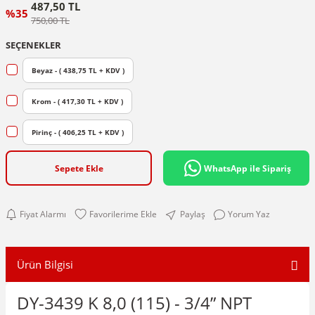
487,50 TL
%35
750,00 TL
SEÇENEKLER
Beyaz - ( 438,75 TL + KDV )
Krom - ( 417,30 TL + KDV )
Pirinç - ( 406,25 TL + KDV )
Sepete Ekle
WhatsApp ile Sipariş
Fiyat Alarmı
Paylaş
Yorum Yaz
Ürün Bilgisi
DY-3439 K 8,0 (115) - 3/4” NPT