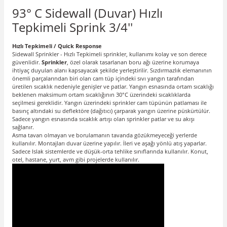
93° C Sidewall (Duvar) Hızlı
Tepkimeli Sprink 3/4''
Hızlı Tepkimeli / Quick Response
Sidewall Sprinkler - Hızlı Tepkimeli sprinkler
, kullanımı kolay ve son derece
güvenlidir.
Sprinkler
, özel olarak tasarlanan boru ağı üzerine korumaya
ihtiyaç duyulan alanı kapsayacak şekilde yerleştirilir. Sızdırmazlık elemanının
önemli parçalarından biri olan cam tüp içindeki sıvı yangın tarafından
üretilen sıcaklık nedeniyle genişler ve patlar. Yangın esnasında ortam sıcaklığı
beklenen maksimum ortam sıcaklığının 30°C üzerindeki sıcaklıklarda
seçilmesi gereklidir. Yangın üzerindeki sprinkler cam tüpünün patlaması ile
basınç altındaki su deflektöre (dağıtıcı) çarparak yangın üzerine püskürtülür.
Sadece yangın esnasında sıcaklık artışı olan sprinkler patlar ve su akışı
sağlanır.
Asma tavan olmayan ve borulamanın tavanda gözükmeyeceği yerlerde
kullanılır. Montajları duvar üzerine yapılır. İleri ve aşağı yönlü atış yaparlar.
Sadece Islak sistemlerde ve düşük-orta tehlike sınıflarında kullanılır. Konut,
otel, hastane, yurt, avm gibi projelerde kullanılır.