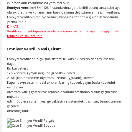
ekipmanların korunmasına yardımcı olur.
Emniyet ventilleri
EN 4126-1 standardına göre belirli basınçlarda sabit ayarlı
olarak üretilir ve kullanıcıların basınç ayarını değiştirmelerine izin verilmez.
Emniyet ventilinin tahliye basıncı, kapağın üzerindeki güvenlik tapasında
yazmaktadır.
DİKKAT
Ventilin emniyet tapasına müdahale etmek ve ventilin ayarını değiştirmek
tehlikeli ve sakıncalıdır.
Emniyet Ventili Nasıl Çalışır;
Emniyet ventillerinin çalışma sistemi iki karşıt kuvvetin dengesi esasına
dayanır.
Bu kuvvetler :
1- Sıkıştırılmış yayın uyguladığı baskı kuvveti
2- Akışkan basıncının diyafram üzerine uyguladığı kuvvet
Kapalı devre sistemindeki akışkan basınç kuvveti, yayın baskı kuvvetini
yendiği an
diyafram kalkış gösterir ve zeminle diyafram arasından suyun geçmesine
müsade
edilir. Böylece su tahliyesi gerçekleşir ve sistemdeki basıncın, basınç sınırını
geçmesi
önlenmiş olur.