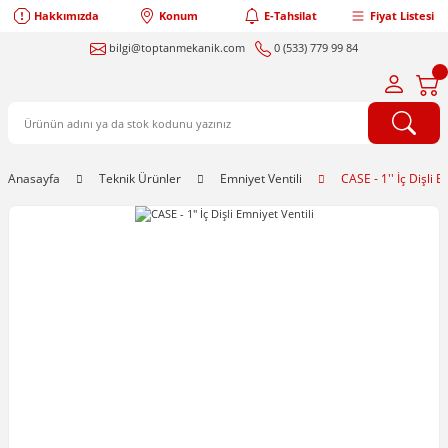
Hakkımızda
Konum
E-Tahsilat
Fiyat Listesi
bilgi@toptanmekanik.com
0 (533) 779 99 84
Anasayfa
Teknik Ürünler
Emniyet Ventili
CASE - 1'' İç Dişli E