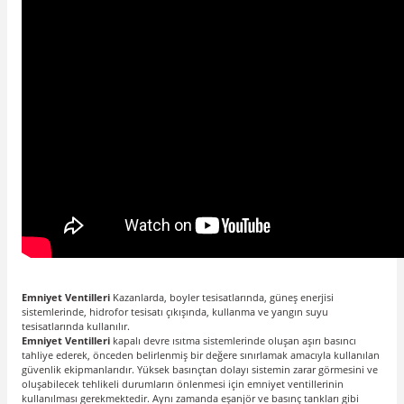
Emniyet Ventilleri
Kazanlarda, boyler tesisatlarında, güneş enerjisi
sistemlerinde, hidrofor tesisatı çıkışında, kullanma ve yangın suyu
tesisatlarında kullanılır.
Emniyet Ventilleri
kapalı devre ısıtma sistemlerinde oluşan aşırı basıncı
tahliye ederek, önceden belirlenmiş bir değere sınırlamak amacıyla kullanılan
güvenlik ekipmanlarıdır. Yüksek basınçtan dolayı sistemin zarar görmesini ve
oluşabilecek tehlikeli durumların önlenmesi için emniyet ventillerinin
kullanılması gerekmektedir. Aynı zamanda eşanjör ve basınç tankları gibi