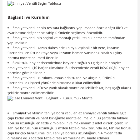
Bağlantı ve Kurulum
Emniyet ventillerinin tesisata bağlantısı yapılmadan önce doğru ölçü ve
ayar basınç değerlerine sahip ürünlerin seçilmesi önemlidir.
Emniyet ventilinin seçimi ve montajı yetkili teknik personel tarafından
yapılmalıdır.
Emniyet ventili kazan dairesinde kolay ulaşılabilir bir yere, kazanın
üzerindeki en üst noktaya veya kazanın hemen yanındaki sıcak su çıkış
hattına monte edilmesi önerilir.
Sıcak sulu boyler sistemlerinde boylerin soğuk su girişine bir boyler
emniyet ventili (10 bar) takılmalıdır. Bu sistemlerde ventil büyüklüğü boyler
hacmine göre belirlenir.
Emniyet ventili kurulumu esnasında su tahliye akışının, ürünün
üzerindeki ok işareti yönünde olmasına dikkat edilmelidir.
Emniyet ventili düz ve yatık olarak monte edilebilir fakat, baş aşağı olacak
şekilde monte edilmemelidir.
Emniyet ventili
nin tahliye boru çapı, en az emniyet ventili tahliye ağız
çapı kadar olmalı ve hafif bir eğimle monte edilmelidir. Bu şartlarda tahliye
borusu uzunluğu en fazla 2 m olabilir ve maksimum 2 adet dirsek içerebilir.
Tahliye borusunun uzunluğu 2 m'den fazla olmak zorunda ise, tahliye borusu
çapı bir çap büyütülmelidir. Tahliye borusu uzunluğunun 4 m'den fazla
olmasına ve 3 adetten fazla dirsek içermesine müsaade edilmez.