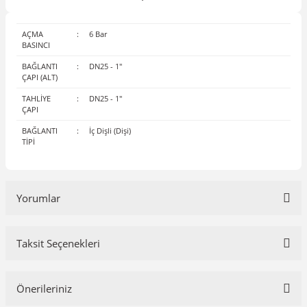
AÇMA
:
6 Bar
BASINCI
BAĞLANTI
:
DN25 - 1"
ÇAPI (ALT)
TAHLİYE
:
DN25 - 1"
ÇAPI
BAĞLANTI
:
İç Dişli (Dişi)
TİPİ
Yorumlar
Taksit Seçenekleri
Bu ürüne ilk yorumu siz yapın!
Önerileriniz
Yorum Yaz