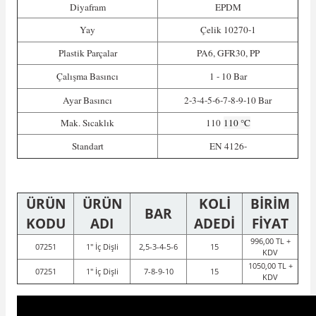
Diyafram
EPDM
Yay
Çelik 10270-1
Plastik Parçalar
PA6, GFR30, PP
Çalışma Basıncı
1 - 10 Bar
Ayar Basıncı
2-3-4-5-6-7-8-9-10 Bar
Mak. Sıcaklık
110
110 °C
Standart
EN 4126-
ÜRÜN
ÜRÜN
KOLİ
BİRİM
BAR
KODU
ADI
ADEDİ
FİYAT
996,00 TL +
07251
1" İç Dişli
2,5-3-4-5-6
15
KDV
1050,00 TL +
07251
1" İç Dişli
7-8-9-10
15
KDV