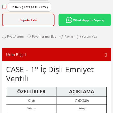
10 Bar - ( 1.029,00 TL + KDV )
Sepete Ekle
WhatsApp ile Sipariş
Fiyat Alarmı
Paylaş
Yorum Yaz
Ürün Bilgisi
CASE - 1'' İç Dişli Emniyet
Ventili
ÖZELLİKLER
AÇIKLAMA
Ölçü
1" (DN20)
Gövde
Pirinç