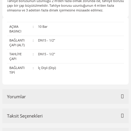
Tahliye borusunun uzunluğu 2 m'den fazla olmak zorunda ise, tahliye borusu
çapı bir çap büyütülmelidir. Tahliye borusu uzunluğunun 4 m'den fazla
olmasına ve 3 adetten fazla dirsek içermesine müsaade edilmez.
AÇMA
:
10 Bar
BASINCI
BAĞLANTI
:
DN15 - 1/2"
ÇAPI (ALT)
TAHLİYE
:
DN15 - 1/2"
ÇAPI
BAĞLANTI
:
İç Dişli (Dişi)
TİPİ
Yorumlar
Taksit Seçenekleri
Bu ürüne ilk yorumu siz yapın!