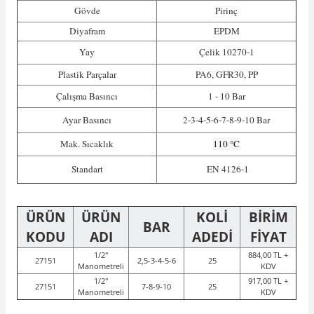
Gövde
Pirinç
Diyafram
EPDM
Yay
Çelik 10270-1
Plastik Parçalar
PA6, GFR30, PP
Çalışma Basıncı
1 - 10 Bar
Ayar Basıncı
2-3-4-5-6-7-8-9-10 Bar
Mak. Sıcaklık
110 °C
Standart
EN 4126-1
ÜRÜN
ÜRÜN
KOLİ
BİRİM
BAR
KODU
ADI
ADEDİ
FİYAT
1/2"
884,00 TL +
27151
2,5-3-4-5-6
25
Manometreli
KDV
1/2"
917,00 TL +
27151
7-8-9-10
25
Manometreli
KDV