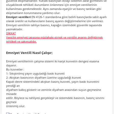
güvenlik ekipmanlarıdır. Yüksek basınçtan dolayı sistemin zarar görmesini ve
oluşabilecek tehlikeli durumların önlenmesi için emniyet ventillerinin
kullanılması gerekmektedir. Aynı zamanda eşanjör ve basınç tankları gibi
ekipmanların korunmasına yardımcı olur.
Emniyet ventilleri
EN 4126-1 standardına göre belirli basınçlarda sabit ayarlı
olarak üretilir ve kullanıcıların basınç ayarını değiştirmelerine izin verilmez.
Emniyet ventilinin tahliye basıncı, kapağın üzerindeki güvenlik tapasında
yazmaktadır.
DİKKAT
Ventilin emniyet tapasına müdahale etmek ve ventilin ayarını değiştirmek
tehlikeli ve sakıncalıdır.
Emniyet Ventili Nasıl Çalışır;
Emniyet ventillerinin çalışma sistemi iki karşıt kuvvetin dengesi esasına
dayanır.
Bu kuvvetler :
1- Sıkıştırılmış yayın uyguladığı baskı kuvveti
2- Akışkan basıncının diyafram üzerine uyguladığı kuvvet
Kapalı devre sistemindeki akışkan basınç kuvveti, yayın baskı kuvvetini
yendiği an
diyafram kalkış gösterir ve zeminle diyafram arasından suyun geçmesine
müsade
edilir. Böylece su tahliyesi gerçekleşir ve sistemdeki basıncın, basınç sınırını
geçmesi
önlenmiş olur.