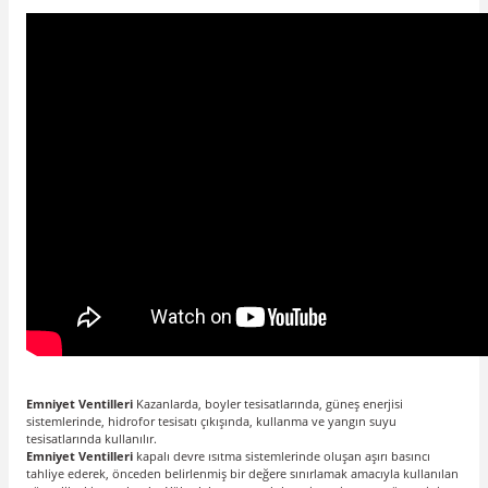
Emniyet Ventilleri
Kazanlarda, boyler tesisatlarında, güneş enerjisi
sistemlerinde, hidrofor tesisatı çıkışında, kullanma ve yangın suyu
tesisatlarında kullanılır.
Emniyet Ventilleri
kapalı devre ısıtma sistemlerinde oluşan aşırı basıncı
tahliye ederek, önceden belirlenmiş bir değere sınırlamak amacıyla kullanılan