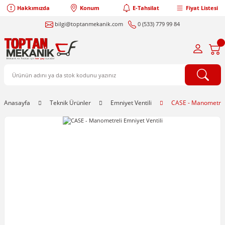
Hakkımızda
Konum
E-Tahsilat
Fiyat Listesi
bilgi@toptanmekanik.com
0 (533) 779 99 84
Anasayfa
Teknik Ürünler
Emniyet Ventili
CASE - Manometreli