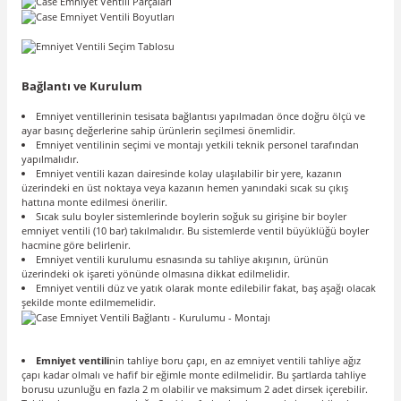
Bağlantı ve Kurulum
Emniyet ventillerinin tesisata bağlantısı yapılmadan önce doğru ölçü ve
ayar basınç değerlerine sahip ürünlerin seçilmesi önemlidir.
Emniyet ventilinin seçimi ve montajı yetkili teknik personel tarafından
yapılmalıdır.
Emniyet ventili kazan dairesinde kolay ulaşılabilir bir yere, kazanın
üzerindeki en üst noktaya veya kazanın hemen yanındaki sıcak su çıkış
hattına monte edilmesi önerilir.
Sıcak sulu boyler sistemlerinde boylerin soğuk su girişine bir boyler
emniyet ventili (10 bar) takılmalıdır. Bu sistemlerde ventil büyüklüğü boyler
hacmine göre belirlenir.
Emniyet ventili kurulumu esnasında su tahliye akışının, ürünün
üzerindeki ok işareti yönünde olmasına dikkat edilmelidir.
Emniyet ventili düz ve yatık olarak monte edilebilir fakat, baş aşağı olacak
şekilde monte edilmemelidir.
Emniyet ventili
nin tahliye boru çapı, en az emniyet ventili tahliye ağız
çapı kadar olmalı ve hafif bir eğimle monte edilmelidir. Bu şartlarda tahliye
borusu uzunluğu en fazla 2 m olabilir ve maksimum 2 adet dirsek içerebilir.