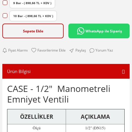
9 Bar - ( 898,66 TL + KDV )
10 Bar - ( 898,66 TL + KDV )
Sepete Ekle
WhatsApp ile Sipariş
Fiyat Alarmı
Paylaş
Yorum Yaz
Ürün Bilgisi
CASE - 1/2" Manometreli
Emniyet Ventili
ÖZELLİKLER
AÇIKLAMA
Ölçü
1/2" (DN15)