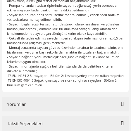
olarak vana, dirsek gibi tesisat elemanları bağlanmamalıdır.
- Pompa kullanılan tesisat tiplerinde sayacın bağlanacağı yerin pompadan
etkilenmeyecek kadar uzak olmasına dikkat edilmelidir.
- Sayaç sabit duran boru hattı üzerine montaj edilmeli, esnek boru hortum
vb. tesisatlara montaj edilmemelidir.
- Sayacın bağlanacağı tesisat hattında sürekli olarak ani düşen ve yükselen
basınç ( koç darbesi ) olmamalıdır. Bu durumda sayaç su akışı olmasa dahi
ivmelenmeden dolayı oluşan dönüşü tüketim olarak kaydedebilir.
- Çekvalf ile teçhiz edilmiş sayaçların geri su akışını önlemesi için en az 0,5 bar
basınç altında çalışması gerekmektedir.
- Montaj esnasında sayacın gövdesi üzerinden anahtar le tutulmamalıdır, elle
hizalanmalı ve oynar başlı rekorlardan anahtar ile tutularak bağlanmalıdır.
- Sayacın bağlantı yönü metrolojik özelliğine ve bağlantı şeklinde belirtilen
kriterlere uygun olmalıdır.
- Sayacın montajında aşağıda belirtilen standartlarda belirtilen kriterler
dikkate alınmalıdır ;
TS EN 14154-2 Su sayaçları - Bölüm 2: Tesisata yerleştirme ve kullanım şartları
TS EN ISO 4064-5 Soğuk içme suyu ve sıcak su için su sayaçları - Bölüm 5:
Kurulum gereksinimleri
Yorumlar
Taksit Seçenekleri
Bu ürüne ilk yorumu siz yapın!