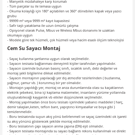
- Manyetik müdahaleye karşı korumalı
- Tüm parçalar su ile temasa uygun
- Okuma kolaylığı için 180° açılabilen ve 360° dönebilen kapak veya yazıcı
grubu
- 99999 m³ veya 9999 m³ kayıt kapasitesi
- Safir taşlı yataklama ile uzun ömürlü çalışma
- Opsyonel olarak Pulse, Mbus ve Wreless Mbus donanımı le uzaktan
okumaya uygun
- Modele göre tek hüzmeli, çok hüzmeli veya hacim esaslı ölçüm teknolojisi
Cem Su Sayacı Montaj
- Sayaç kullanma şartlarına uygun olarak seçilmelidir.
- Sayacın tesisata bağlanması deneyimli kişiler tarafından yapılmalıdır.
- Sayacın üzerinde bulunan basınç sınıfı, sıcaklık sınıfı, debi değerler ve
montaj şekli bilgilerine dikkat edilmelidir.
- Sayacın montajının yapılacağı yer dış atmosfer tesirlerinden ( buzlanma,
yağmur, çamur vb. ) korunmuş bir yer olmalıdır.
- Montajın yapıldığı yer, montaj ve arıza durumlarında olası su kaçaklarının
elektrik şebekesi, bina içi kaplama malzemeler, insanların yürüme yollarında
oluşturabileceği kayganlık vb etkiler düşünülerek seçilmelidir.
- Montaj yapılmadan önce boru tesisatı içerindeki yabancı maddeler ( harç,
demir talaşları,keten, teflon bant, yapıştırıcı kimyasallar ve boya gibi )
temizlenmelidir.
- Boru tesisatında suyun akış yönü belirlenmeli ve sayaç üzerindeki ok işareti
su akış yönünü gösterecek şekilde montaj edilmelidir.
- Boru tesisatının çapı sayacın anma çapına (DN) eşit olmalıdır.
- Sayacın tesisata montajında su sayacı bağlantı rekoru kullanılmalı ve direkt