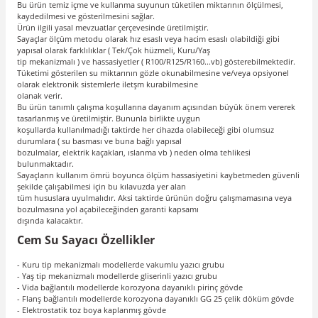
Bu ürün temiz içme ve kullanma suyunun tüketilen miktarının ölçülmesi,
kaydedilmesi ve gösterilmesini sağlar.
Ürün ilgili yasal mevzuatlar çerçevesinde üretilmiştir.
Sayaçlar ölçüm metodu olarak hız esaslı veya hacim esaslı olabildiği gibi
yapısal olarak farklılıklar ( Tek/Çok hüzmeli, Kuru/Yaş
tip mekanizmalı ) ve hassasiyetler ( R100/R125/R160...vb) gösterebilmektedir.
Tüketimi gösterilen su miktarının gözle okunabilmesine ve/veya opsiyonel
olarak elektronik sistemlerle iletşm kurabilmesine
olanak verir.
Bu ürün tanımlı çalışma koşullarına dayanım açısından büyük önem vererek
tasarlanmış ve üretilmiştir. Bununla birlikte uygun
koşullarda kullanılmadığı taktirde her cihazda olabileceği gibi olumsuz
durumlara ( su basması ve buna bağlı yapısal
bozulmalar, elektrik kaçakları, ıslanma vb ) neden olma tehlikesi
bulunmaktadır.
Sayaçların kullanım ömrü boyunca ölçüm hassasiyetini kaybetmeden güvenli
şekilde çalışabilmesi için bu kılavuzda yer alan
tüm hususlara uyulmalıdır. Aksi taktirde ürünün doğru çalışmamasına veya
bozulmasına yol açabileceğinden garanti kapsamı
dışında kalacaktır.
Cem Su Sayacı Özellikler
- Kuru tip mekanizmalı modellerde vakumlu yazıcı grubu
- Yaş tip mekanizmalı modellerde gliserinli yazıcı grubu
- Vida bağlantılı modellerde korozyona dayanıklı pirinç gövde
- Flanş bağlantılı modellerde korozyona dayanıklı GG 25 çelik döküm gövde
- Elektrostatik toz boya kaplanmış gövde