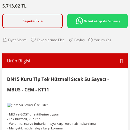
5.713,02 TL
Sepete Ekle
WhatsApp ile Sipariş
Fiyat Alarmı
Paylaş
Yorum Yaz
Ürün Bilgisi
DN15 Kuru Tip Tek Hüzmeli Sıcak Su Sayacı -
MBUS - CEM - KT11
- MID ve GOST direktiflerine uygun
- Tek hüzmeli, kuru tip
- Vakumlu, toz ve buharlanmaya karşı korumalı mekanizma
- Manyetik müdahaleye karşı korumalı