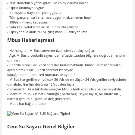
- 360⁰ dönebilen yazıcı grubu ile kolay okuma imkanı
- Optik okumaya uygun
- Korozyona dayanıklı pirinç gövde
- Tüm parçaları su ile temasa uygun malzemeden imal
- 99999 m³ kayıt kapasitesi
- Safir taşlı yataklama ile uzun ömürlü çalışma
- Opsiyonel olarak PULSE çıkış modülü ekleyebilme
Mbus Haberleşmesi
- Herhangi bir M-Bus converter üzernden ver akışı sağlar.
- Açık M-Bus protokolü sayesnde hafızada tutulan bilgilere doğrudan erişim
izni verir.
- Chazda birincil ve ikncil adresler bulunmaktadır. Birincil adresler fabrika
ayarı olarak "000" , ikncil adresler ise sayaç
kapağında bulunan seri numarası le aynıdır.
- M-Bus hat gerilim en yüksek 36 Vdc ve en düşük 24 Vdc gerilim seviyesinde
olmalıdır. Gerilim düşümü 12 Vdc den fazla
olmamalıdır. Aksi takdirde sayaçlar M-Bus hattı üzernden okunamayabilir.
- Maksimum M-Bus hat uzunluğu ; hatta bağlı sayaç sayısı, baudrate hızı ,
hattaki gerilim düşümü le değişmektedir.
- Mbus hat bağlantı tipleri :
Cem Su Sayacı Genel Bilgiler