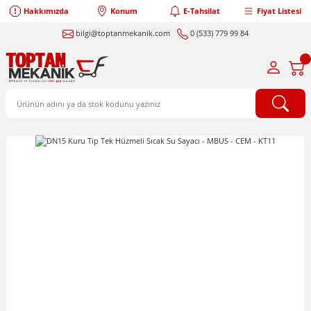
Hakkımızda
Konum
E-Tahsilat
Fiyat Listesi
bilgi@toptanmekanik.com
0 (533) 779 99 84