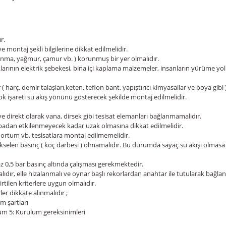
r.
ve montaj şekli bilgilerine dikkat edilmelidir.
lanma, yağmur, çamur vb. ) korunmuş bir yer olmalıdır.
klarının elektrik şebekesi, bina içi kaplama malzemeler, insanların yürüme yo
arç, demir talaşları,keten, teflon bant, yapıştırıcı kimyasallar ve boya gibi 
ok işareti su akış yönünü gösterecek şekilde montaj edilmelidir.
ve direkt olarak vana, dirsek gibi tesisat elemanları bağlanmamalıdır.
mpadan etkilenmeyecek kadar uzak olmasına dikkat edilmelidir.
hortum vb. tesisatlara montaj edilmemelidir.
 yükselen basınç ( koç darbesi ) olmamalıdır. Bu durumda sayaç su akışı olm
n az 0,5 bar basınç altında çalışması gerekmektedir.
ır, elle hizalanmalı ve oynar başlı rekorlardan anahtar ile tutularak bağlan
rtilen kriterlere uygun olmalıdır.
ler dikkate alınmalıdır ;
m şartları
lüm 5: Kurulum gereksinimleri