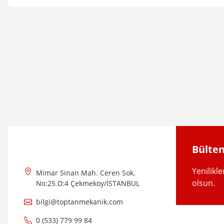
Bu ürünün fiyat bilgisi, resim, ürün açıklamalarında ve diğer konular
Görüş ve önerileriniz için teşekkür ederiz.
Ürün resmi kalitesiz, bozuk veya görüntülenemiyor.
Ürün açıklamasında eksik bilgiler bulunuyor.
Ürün bilgilerinde hatalar bulunuyor.
Ürün fiyatı diğer sitelerden daha pahalı.
Bu ürüne benzer farklı alternatifler olmalı.
Bülten
Yenilikl
Mimar Sinan Mah. Ceren Sok.
olsun.
No:25 D:4 Çekmeköy/İSTANBUL
NVS
bilgi@toptanmekanik.com
1/2'' - Sarı Saat-Sayaç Rekoru - NVS2901
0 (533) 779 99 84