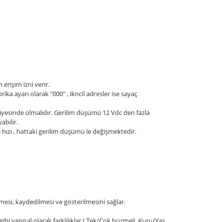
erişim izni verir.
rika ayarı olarak "000" , ikncil adresler ise sayaç
iyesinde olmalıdır. Gerilim düşümü 12 Vdc den fazla
bilir.
hızı , hattaki gerilim düşümü le değişmektedir.
esi, kaydedilmesi ve gösterilmesini sağlar.
ibi yapısal olarak farklılıklar ( Tek/Çok hüzmeli, Kuru/Yaş