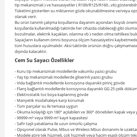
tip mekanizmalı ) ve hassasiyetler ( R100/R125/R160...vb) gösterebil
Tüketimi gösterilen su miktarının gözle okunabilmesine ve/veya opsi
olanak verir.
Bu ürün tanımlı çalışma koşullarına dayanım açısından büyük önem v
koşullarda kullanılmadığı taktirde her cihazda olabileceği gibi olum
bozulmalar, elektrik kaçakları, ıslanma vb ) neden olma tehlikesi bu
Sayaçların kullanım ömrü boyunca ölçüm hassasiyetini kaybetmeden g
tüm hususlara uyulmalıdır. Aksi taktirde ürünün doğru çalışmamas
dışında kalacaktır.
Cem Su Sayacı Özellikler
- Kuru tip mekanizmalı modellerde vakumlu yazıcı grubu
- Yaş tip mekanizmalı modellerde gliserinli yazıcı grubu
- Vida bağlantılı modellerde korozyona dayanıklı pirinç gövde
- Flanş bağlantılı modellerde korozyona dayanıklı GG 25 çelik dökü
- Elektrostatik toz boya kaplanmış gövde
- Manyetik müdahaleye karşı korumalı
- Tüm parçalar su ile temasa uygun
- Okuma kolaylığı için 180° açılabilen ve 360° dönebilen kapak veya 
- 99999 m³ veya 9999 m³ kayıt kapasitesi
- Safir taşlı yataklama ile uzun ömürlü çalışma
- Opsyonel olarak Pulse, Mbus ve Wreless Mbus donanımı le uzak
- Modele göre tek hüzmeli, çok hüzmeli veya hacim esaslı ölçüm tekn