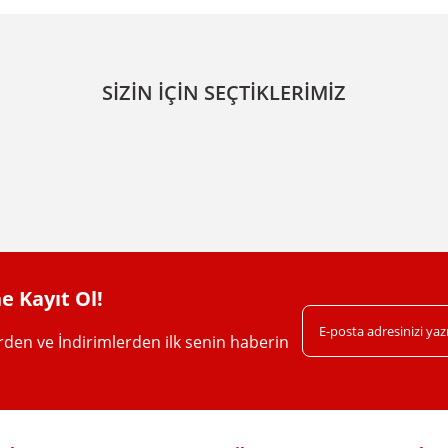
da yetersiz gördüğünüz noktaları öneri formunu kullanarak tarafımıza iletebil
Bu ürüne ilk yorumu siz yapın!
SİZİN İÇİN SEÇTİKLERİMİZ
Yorum Yaz
e Kayıt Ol!
erden ve İndirimlerden ilk senin haberin
Gönder