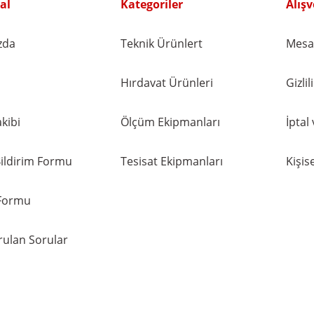
al
Kategoriler
Alışv
zda
Teknik Ürünlert
Mesaf
Hırdavat Ürünleri
Gizli
kibi
Ölçüm Ekipmanları
İptal
ildirim Formu
Tesisat Ekipmanları
Kişise
 Formu
rulan Sorular