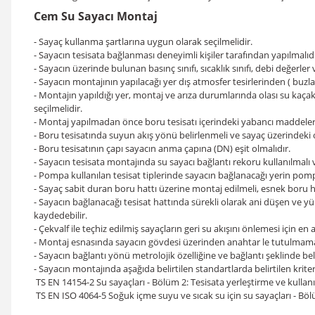
Cem Su Sayacı Montaj
- Sayaç kullanma şartlarına uygun olarak seçilmelidir.
- Sayacın tesisata bağlanması deneyimli kişiler tarafından yapılmalıdı
- Sayacın üzerinde bulunan basınç sınıfı, sıcaklık sınıfı, debi değerler 
- Sayacın montajının yapılacağı yer dış atmosfer tesirlerinden ( buz
- Montajın yapıldığı yer, montaj ve arıza durumlarında olası su kaça
seçilmelidir.
- Montaj yapılmadan önce boru tesisatı içerindeki yabancı maddeler ( h
- Boru tesisatında suyun akış yönü belirlenmeli ve sayaç üzerindeki 
- Boru tesisatının çapı sayacın anma çapına (DN) eşit olmalıdır.
- Sayacın tesisata montajında su sayacı bağlantı rekoru kullanılmalı 
- Pompa kullanılan tesisat tiplerinde sayacın bağlanacağı yerin po
- Sayaç sabit duran boru hattı üzerine montaj edilmeli, esnek boru 
- Sayacın bağlanacağı tesisat hattında sürekli olarak ani düşen ve
kaydedebilir.
- Çekvalf ile teçhiz edilmiş sayaçların geri su akışını önlemesi için e
- Montaj esnasında sayacın gövdesi üzerinden anahtar le tutulmamalıd
- Sayacın bağlantı yönü metrolojik özelliğine ve bağlantı şeklinde beli
- Sayacın montajında aşağıda belirtilen standartlarda belirtilen kriter
TS EN 14154-2 Su sayaçları - Bölüm 2: Tesisata yerleştirme ve kullanı
TS EN ISO 4064-5 Soğuk içme suyu ve sıcak su için su sayaçları - Bö