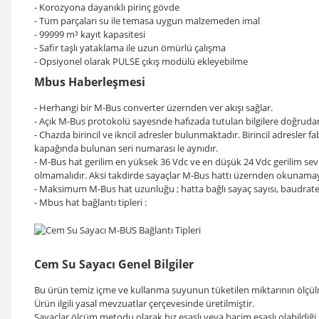
- Korozyona dayanıklı pirinç gövde
- Tüm parçaları su ile temasa uygun malzemeden imal
- 99999 m³ kayıt kapasitesi
- Safir taşlı yataklama ile uzun ömürlü çalışma
- Opsiyonel olarak PULSE çıkış modülü ekleyebilme
Mbus Haberleşmesi
- Herhangi bir M-Bus converter üzernden ver akışı sağlar.
- Açık M-Bus protokolü sayesnde hafızada tutulan bilgilere doğrudan 
- Chazda birincil ve ikncil adresler bulunmaktadır. Birincil adresler fab
kapağında bulunan seri numarası le aynıdır.
- M-Bus hat gerilim en yüksek 36 Vdc ve en düşük 24 Vdc gerilim sev
olmamalıdır. Aksi takdirde sayaçlar M-Bus hattı üzernden okunamaya
- Maksimum M-Bus hat uzunluğu ; hatta bağlı sayaç sayısı, baudrate 
- Mbus hat bağlantı tipleri :
Cem Su Sayacı Genel Bilgiler
Bu ürün temiz içme ve kullanma suyunun tüketilen miktarının ölçülm
Ürün ilgili yasal mevzuatlar çerçevesinde üretilmiştir.
Sayaçlar ölçüm metodu olarak hız esaslı veya hacim esaslı olabildiği g