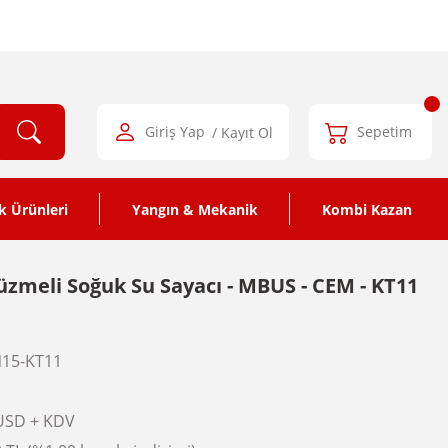
Giriş Yap
/ Kayıt Ol
Sepetim
k Ürünleri
Yangın & Mekanik
Kombi Kazan
zmeli Soğuk Su Sayacı - MBUS - CEM - KT11
15-KT11
USD + KDV