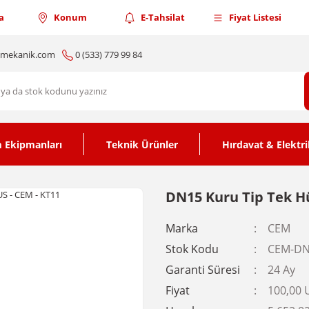
a
Konum
E-Tahsilat
Fiyat Listesi
nmekanik.com
0 (533) 779 99 84
 Ekipmanları
Teknik Ürünler
Hırdavat & Elektri
DN15 Kuru Tip Tek Hü
Marka
CEM
Stok Kodu
CEM-DN
Garanti Süresi
24 Ay
Fiyat
100,00 