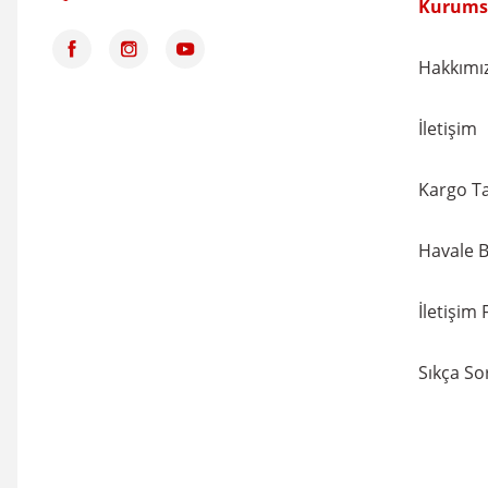
Kurums
135,04 TL
145,20 TL
%7
Hakkımı
İletişim
Kargo Ta
Havale B
İletişim
Sıkça So