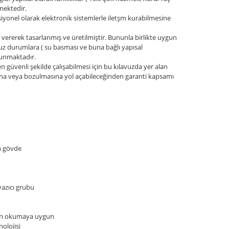
mektedir.
yonel olarak elektronik sistemlerle iletşm kurabilmesine
ererek tasarlanmış ve üretilmiştir. Bununla birlikte uygun
suz durumlara ( su basması ve buna bağlı yapısal
lunmaktadır.
üvenli şekilde çalışabilmesi için bu kılavuzda yer alan
ına veya bozulmasına yol açabileceğinden garanti kapsamı
m gövde
yazıcı grubu
tan okumaya uygun
olojisi