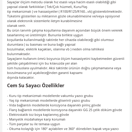
Sayaçlar ölçüm metodu olarak hız esaslı veya hacim esaslı olabildiği gibi
yapısal olarak farklılıklar ( Tek/Çok hüzmeli, Kuru/Yaş
tip mekanizmalı ) ve hassasiyetler ( R100/R125/R160...vb) gösterebilmektedir.
Tüketimi gösterilen su miktarının gözle okunabilmesine ve/veya opsiyonel
olarak elektronik sistemlerle iletşm kurabilmesine
olanak verir.
Bu ürün tanımlı çalışma koşullarına dayanım açısından büyük önem vererek
tasarlanmış ve üretilmiştir. Bununla birlikte uygun
koşullarda kullanılmadığı taktirde her cihazda olabileceği gibi olumsuz
durumlara ( su basması ve buna bağlı yapısal
bozulmalar, elektrik kaçakları, ıslanma vb ) neden olma tehlikesi
bulunmaktadır.
Sayaçların kullanım ömrü boyunca ölçüm hassasiyetini kaybetmeden güvenli
şekilde çalışabilmesi için bu kılavuzda yer alan
tüm hususlara uyulmalıdır. Aksi taktirde ürünün doğru çalışmamasına veya
bozulmasına yol açabileceğinden garanti kapsamı
dışında kalacaktır.
Cem Su Sayacı Özellikler
- Kuru tip mekanizmalı modellerde vakumlu yazıcı grubu
- Yaş tip mekanizmalı modellerde gliserinli yazıcı grubu
- Vida bağlantılı modellerde korozyona dayanıklı pirinç gövde
- Flanş bağlantılı modellerde korozyona dayanıklı GG 25 çelik döküm gövde
- Elektrostatik toz boya kaplanmış gövde
- Manyetik müdahaleye karşı korumalı
- Tüm parçalar su ile temasa uygun
- Okuma kolaylığı için 180° açılabilen ve 360° dönebilen kapak veya yazıcı