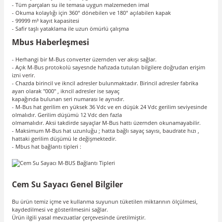
- Tüm parçaları su ile temasa uygun malzemeden imal
- Okuma kolaylığı için 360° dönebilen ve 180° açılabilen kapak
- 99999 m³ kayıt kapasitesi
- Safir taşlı yataklama ile uzun ömürlü çalışma
Mbus Haberleşmesi
- Herhangi bir M-Bus converter üzernden ver akışı sağlar.
- Açık M-Bus protokolü sayesnde hafızada tutulan bilgilere doğrudan erişim
izni verir.
- Chazda birincil ve ikncil adresler bulunmaktadır. Birincil adresler fabrika
ayarı olarak "000" , ikncil adresler ise sayaç
kapağında bulunan seri numarası le aynıdır.
- M-Bus hat gerilim en yüksek 36 Vdc ve en düşük 24 Vdc gerilim seviyesinde
olmalıdır. Gerilim düşümü 12 Vdc den fazla
olmamalıdır. Aksi takdirde sayaçlar M-Bus hattı üzernden okunamayabilir.
- Maksimum M-Bus hat uzunluğu ; hatta bağlı sayaç sayısı, baudrate hızı ,
hattaki gerilim düşümü le değişmektedir.
- Mbus hat bağlantı tipleri :
Cem Su Sayacı Genel Bilgiler
Bu ürün temiz içme ve kullanma suyunun tüketilen miktarının ölçülmesi,
kaydedilmesi ve gösterilmesini sağlar.
Ürün ilgili yasal mevzuatlar çerçevesinde üretilmiştir.