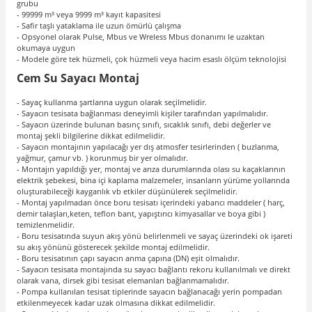
grubu
- 99999 m³ veya 9999 m³ kayıt kapasitesi
- Safir taşlı yataklama ile uzun ömürlü çalışma
- Opsyonel olarak Pulse, Mbus ve Wreless Mbus donanımı le uzaktan
okumaya uygun
- Modele göre tek hüzmeli, çok hüzmeli veya hacim esaslı ölçüm teknolojisi
Cem Su Sayacı Montaj
- Sayaç kullanma şartlarına uygun olarak seçilmelidir.
- Sayacın tesisata bağlanması deneyimli kişiler tarafından yapılmalıdır.
- Sayacın üzerinde bulunan basınç sınıfı, sıcaklık sınıfı, debi değerler ve
montaj şekli bilgilerine dikkat edilmelidir.
- Sayacın montajının yapılacağı yer dış atmosfer tesirlerinden ( buzlanma,
yağmur, çamur vb. ) korunmuş bir yer olmalıdır.
- Montajın yapıldığı yer, montaj ve arıza durumlarında olası su kaçaklarının
elektrik şebekesi, bina içi kaplama malzemeler, insanların yürüme yollarında
oluşturabileceği kayganlık vb etkiler düşünülerek seçilmelidir.
- Montaj yapılmadan önce boru tesisatı içerindeki yabancı maddeler ( harç,
demir talaşları,keten, teflon bant, yapıştırıcı kimyasallar ve boya gibi )
temizlenmelidir.
- Boru tesisatında suyun akış yönü belirlenmeli ve sayaç üzerindeki ok işareti
su akış yönünü gösterecek şekilde montaj edilmelidir.
- Boru tesisatının çapı sayacın anma çapına (DN) eşit olmalıdır.
- Sayacın tesisata montajında su sayacı bağlantı rekoru kullanılmalı ve direkt
olarak vana, dirsek gibi tesisat elemanları bağlanmamalıdır.
- Pompa kullanılan tesisat tiplerinde sayacın bağlanacağı yerin pompadan
etkilenmeyecek kadar uzak olmasına dikkat edilmelidir.