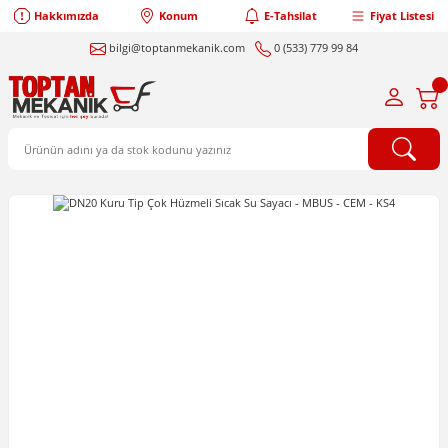
Hakkımızda
Konum
E-Tahsilat
Fiyat Listesi
bilgi@toptanmekanik.com
0 (533) 779 99 84