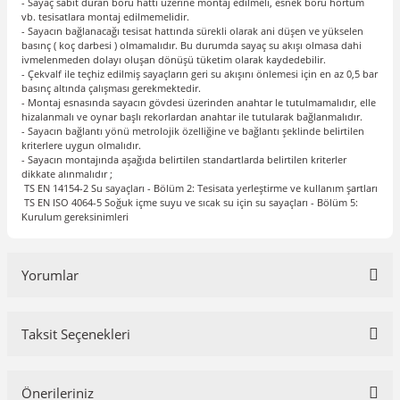
- Sayaç sabit duran boru hattı üzerine montaj edilmeli, esnek boru hortum
vb. tesisatlara montaj edilmemelidir.
- Sayacın bağlanacağı tesisat hattında sürekli olarak ani düşen ve yükselen
basınç ( koç darbesi ) olmamalıdır. Bu durumda sayaç su akışı olmasa dahi
ivmelenmeden dolayı oluşan dönüşü tüketim olarak kaydedebilir.
- Çekvalf ile teçhiz edilmiş sayaçların geri su akışını önlemesi için en az 0,5 bar
basınç altında çalışması gerekmektedir.
- Montaj esnasında sayacın gövdesi üzerinden anahtar le tutulmamalıdır, elle
hizalanmalı ve oynar başlı rekorlardan anahtar ile tutularak bağlanmalıdır.
- Sayacın bağlantı yönü metrolojik özelliğine ve bağlantı şeklinde belirtilen
kriterlere uygun olmalıdır.
- Sayacın montajında aşağıda belirtilen standartlarda belirtilen kriterler
dikkate alınmalıdır ;
TS EN 14154-2 Su sayaçları - Bölüm 2: Tesisata yerleştirme ve kullanım şartları
TS EN ISO 4064-5 Soğuk içme suyu ve sıcak su için su sayaçları - Bölüm 5:
Kurulum gereksinimleri
Yorumlar
Taksit Seçenekleri
Bu ürüne ilk yorumu siz yapın!
Önerileriniz