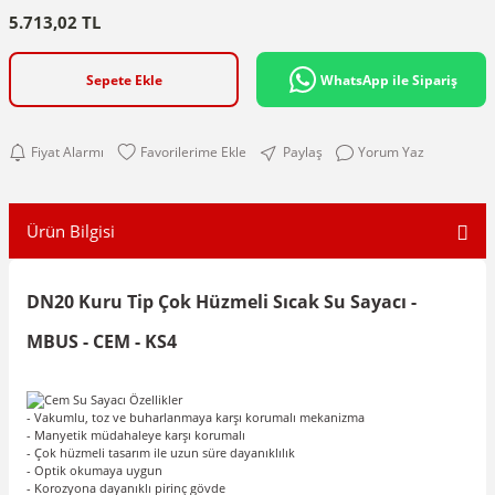
5.713,02 TL
Sepete Ekle
WhatsApp ile Sipariş
Fiyat Alarmı
Paylaş
Yorum Yaz
Ürün Bilgisi
DN20 Kuru Tip Çok Hüzmeli Sıcak Su Sayacı -
MBUS - CEM - KS4
- Vakumlu, toz ve buharlanmaya karşı korumalı mekanizma
- Manyetik müdahaleye karşı korumalı
- Çok hüzmeli tasarım ile uzun süre dayanıklılık
- Optik okumaya uygun
- Korozyona dayanıklı pirinç gövde