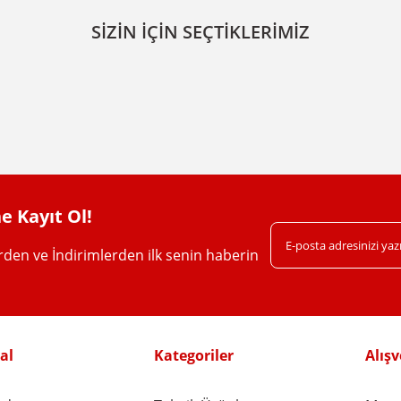
Bu ürüne ilk yorumu siz yapın!
SİZİN İÇİN SEÇTİKLERİMİZ
Yorum Yaz
e Kayıt Ol!
erden ve İndirimlerden ilk senin haberin
Gönder
al
Kategoriler
Alışv
NVS
3/4'' Uzun Köşeli - Sarı Saat-Sayaç Re