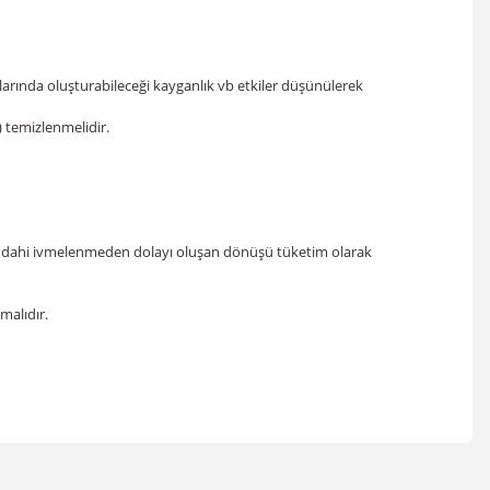
llarında oluşturabileceği kayganlık vb etkiler düşünülerek
) temizlenmelidir.
asa dahi ivmelenmeden dolayı oluşan dönüşü tüketim olarak
malıdır.
irsiniz.