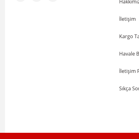
Hakkımı
151,20 TL
%7
3/4'' Eko Uzun Köşeli 
156,24 TL
İletişim
168,00 TL
%7
Kargo Ta
Havale B
İletişim
Sıkça So