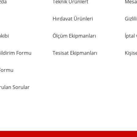
zda
Teknik Ürünlert
Mesaf
- Sarı Saat-Sayaç Rekoru - NVS2907
156,24 TL
168,00 TL
%7
Hırdavat Ürünleri
Gizli
kibi
Ölçüm Ekipmanları
İptal
ildirim Formu
Tesisat Ekipmanları
Kişise
 Formu
rulan Sorular