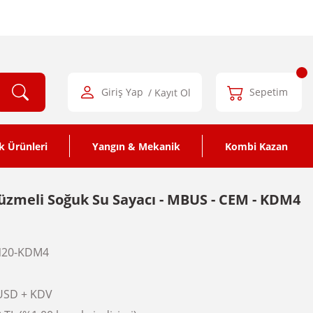
Giriş Yap
/ Kayıt Ol
Sepetim
k Ürünleri
Yangın & Mekanik
Kombi Kazan
üzmeli Soğuk Su Sayacı - MBUS - CEM - KDM4
20-KDM4
USD + KDV