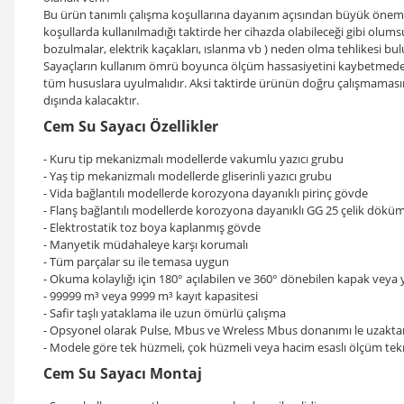
Bu ürün tanımlı çalışma koşullarına dayanım açısından büyük önem v
koşullarda kullanılmadığı taktirde her cihazda olabileceği gibi olum
bozulmalar, elektrik kaçakları, ıslanma vb ) neden olma tehlikesi bu
Sayaçların kullanım ömrü boyunca ölçüm hassasiyetini kaybetmeden g
tüm hususlara uyulmalıdır. Aksi taktirde ürünün doğru çalışmamas
dışında kalacaktır.
Cem Su Sayacı Özellikler
- Kuru tip mekanizmalı modellerde vakumlu yazıcı grubu
- Yaş tip mekanizmalı modellerde gliserinli yazıcı grubu
- Vida bağlantılı modellerde korozyona dayanıklı pirinç gövde
- Flanş bağlantılı modellerde korozyona dayanıklı GG 25 çelik dökü
- Elektrostatik toz boya kaplanmış gövde
- Manyetik müdahaleye karşı korumalı
- Tüm parçalar su ile temasa uygun
- Okuma kolaylığı için 180° açılabilen ve 360° dönebilen kapak veya 
- 99999 m³ veya 9999 m³ kayıt kapasitesi
- Safir taşlı yataklama ile uzun ömürlü çalışma
- Opsyonel olarak Pulse, Mbus ve Wreless Mbus donanımı le uzak
- Modele göre tek hüzmeli, çok hüzmeli veya hacim esaslı ölçüm tekn
Cem Su Sayacı Montaj