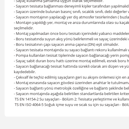
- Sayaç kullanma şartlarına uygun olarak seçilmelidir.
- Sayacın tesisata bağlanması deneyimli kişiler tarafından yapılmalıdı
- Sayacın üzerinde bulunan basınç sınıfı, sıcaklık sınıfı, debi değerler 
- Sayacın montajının yapılacağı yer dış atmosfer tesirlerinden ( buz
- Montajın yapıldığı yer, montaj ve arıza durumlarında olası su kaça
seçilmelidir.
- Montaj yapılmadan önce boru tesisatı içerindeki yabancı maddeler ( h
- Boru tesisatında suyun akış yönü belirlenmeli ve sayaç üzerindeki 
- Boru tesisatının çapı sayacın anma çapına (DN) eşit olmalıdır.
- Sayacın tesisata montajında su sayacı bağlantı rekoru kullanılmalı 
- Pompa kullanılan tesisat tiplerinde sayacın bağlanacağı yerin po
- Sayaç sabit duran boru hattı üzerine montaj edilmeli, esnek boru 
- Sayacın bağlanacağı tesisat hattında sürekli olarak ani düşen ve
kaydedebilir.
- Çekvalf ile teçhiz edilmiş sayaçların geri su akışını önlemesi için e
- Montaj esnasında sayacın gövdesi üzerinden anahtar le tutulmamalıd
- Sayacın bağlantı yönü metrolojik özelliğine ve bağlantı şeklinde beli
- Sayacın montajında aşağıda belirtilen standartlarda belirtilen kriter
TS EN 14154-2 Su sayaçları - Bölüm 2: Tesisata yerleştirme ve kullanı
TS EN ISO 4064-5 Soğuk içme suyu ve sıcak su için su sayaçları - Bö
Bu ürünün fiyat bilgisi, resim, ürün açıklamalarında ve diğer konular