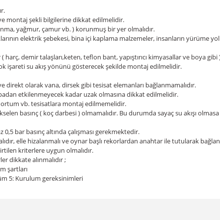
r.
ve montaj şekli bilgilerine dikkat edilmelidir.
lanma, yağmur, çamur vb. ) korunmuş bir yer olmalıdır.
klarının elektrik şebekesi, bina içi kaplama malzemeler, insanların yürüme yo
arç, demir talaşları,keten, teflon bant, yapıştırıcı kimyasallar ve boya gibi 
ok işareti su akış yönünü gösterecek şekilde montaj edilmelidir.
ve direkt olarak vana, dirsek gibi tesisat elemanları bağlanmamalıdır.
mpadan etkilenmeyecek kadar uzak olmasına dikkat edilmelidir.
hortum vb. tesisatlara montaj edilmemelidir.
 yükselen basınç ( koç darbesi ) olmamalıdır. Bu durumda sayaç su akışı olm
n az 0,5 bar basınç altında çalışması gerekmektedir.
ır, elle hizalanmalı ve oynar başlı rekorlardan anahtar ile tutularak bağlan
rtilen kriterlere uygun olmalıdır.
ler dikkate alınmalıdır ;
m şartları
lüm 5: Kurulum gereksinimleri
da yetersiz gördüğünüz noktaları öneri formunu kullanarak tarafımıza iletebil