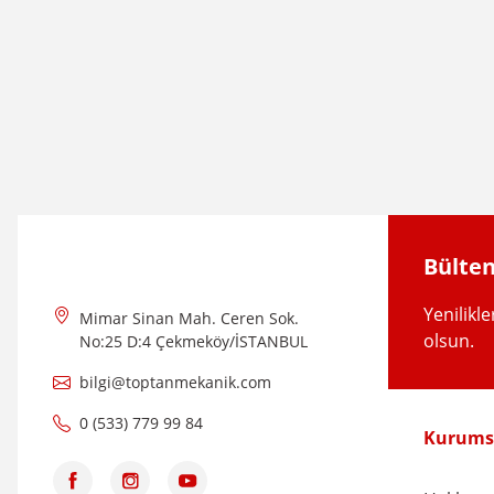
Görüş ve önerileriniz için teşekkür ederiz.
Ürün resmi kalitesiz, bozuk veya görüntülenemiyor.
Ürün açıklamasında eksik bilgiler bulunuyor.
Ürün bilgilerinde hatalar bulunuyor.
Ürün fiyatı diğer sitelerden daha pahalı.
Bu ürüne benzer farklı alternatifler olmalı.
Bülten
Yenilikl
Mimar Sinan Mah. Ceren Sok.
olsun.
No:25 D:4 Çekmeköy/İSTANBUL
bilgi@toptanmekanik.com
NVS
0 (533) 779 99 84
3/4'' Eko - Sarı Saat-Sayaç Rekoru - NVS2902
Kurums
NVS
140,62 TL