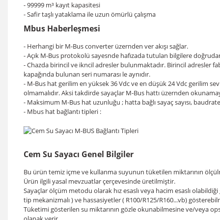
- 99999 m³ kayıt kapasitesi
- Safir taşlı yataklama ile uzun ömürlü çalışma
Mbus Haberleşmesi
- Herhangi bir M-Bus converter üzernden ver akışı sağlar.
- Açık M-Bus protokolü sayesnde hafızada tutulan bilgilere doğrudan 
- Chazda birincil ve ikncil adresler bulunmaktadır. Birincil adresler fab
kapağında bulunan seri numarası le aynıdır.
- M-Bus hat gerilim en yüksek 36 Vdc ve en düşük 24 Vdc gerilim sev
olmamalıdır. Aksi takdirde sayaçlar M-Bus hattı üzernden okunamaya
- Maksimum M-Bus hat uzunluğu ; hatta bağlı sayaç sayısı, baudrate 
- Mbus hat bağlantı tipleri :
Cem Su Sayacı Genel Bilgiler
Bu ürün temiz içme ve kullanma suyunun tüketilen miktarının ölçülm
Ürün ilgili yasal mevzuatlar çerçevesinde üretilmiştir.
Sayaçlar ölçüm metodu olarak hız esaslı veya hacim esaslı olabildiği g
tip mekanizmalı ) ve hassasiyetler ( R100/R125/R160...vb) gösterebil
Tüketimi gösterilen su miktarının gözle okunabilmesine ve/veya opsi
olanak verir.