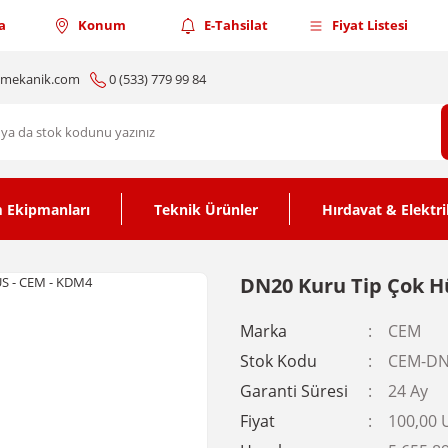
a
Konum
E-Tahsilat
Fiyat Listesi
nmekanik.com
0 (533) 779 99 84
 Ekipmanları
Teknik Ürünler
Hırdavat & Elektri
DN20 Kuru Tip Çok H
Marka
CEM
Stok Kodu
CEM-DN
Garanti Süresi
24 Ay
Fiyat
100,00 