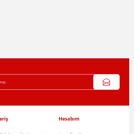
eriş
Hesabım
koru - NVS2908