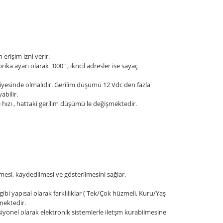
erişim izni verir.
rika ayarı olarak "000" , ikncil adresler ise sayaç
iyesinde olmalıdır. Gerilim düşümü 12 Vdc den fazla
bilir.
hızı , hattaki gerilim düşümü le değişmektedir.
esi, kaydedilmesi ve gösterilmesini sağlar.
ibi yapısal olarak farklılıklar ( Tek/Çok hüzmeli, Kuru/Yaş
mektedir.
yonel olarak elektronik sistemlerle iletşm kurabilmesine