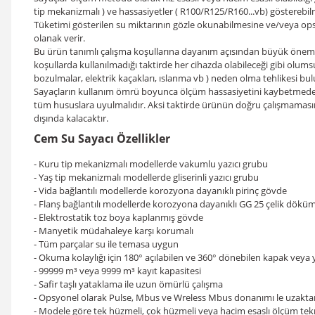
tip mekanizmalı ) ve hassasiyetler ( R100/R125/R160...vb) gösterebil
Tüketimi gösterilen su miktarının gözle okunabilmesine ve/veya opsi
olanak verir.
Bu ürün tanımlı çalışma koşullarına dayanım açısından büyük önem v
koşullarda kullanılmadığı taktirde her cihazda olabileceği gibi olum
bozulmalar, elektrik kaçakları, ıslanma vb ) neden olma tehlikesi bu
Sayaçların kullanım ömrü boyunca ölçüm hassasiyetini kaybetmeden g
tüm hususlara uyulmalıdır. Aksi taktirde ürünün doğru çalışmamas
dışında kalacaktır.
Cem Su Sayacı Özellikler
- Kuru tip mekanizmalı modellerde vakumlu yazıcı grubu
- Yaş tip mekanizmalı modellerde gliserinli yazıcı grubu
- Vida bağlantılı modellerde korozyona dayanıklı pirinç gövde
- Flanş bağlantılı modellerde korozyona dayanıklı GG 25 çelik dökü
- Elektrostatik toz boya kaplanmış gövde
- Manyetik müdahaleye karşı korumalı
- Tüm parçalar su ile temasa uygun
- Okuma kolaylığı için 180° açılabilen ve 360° dönebilen kapak veya 
- 99999 m³ veya 9999 m³ kayıt kapasitesi
- Safir taşlı yataklama ile uzun ömürlü çalışma
- Opsyonel olarak Pulse, Mbus ve Wreless Mbus donanımı le uzak
- Modele göre tek hüzmeli, çok hüzmeli veya hacim esaslı ölçüm tekn