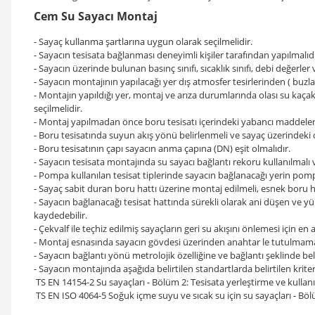
Cem Su Sayacı Montaj
- Sayaç kullanma şartlarına uygun olarak seçilmelidir.
- Sayacın tesisata bağlanması deneyimli kişiler tarafından yapılmalıdı
- Sayacın üzerinde bulunan basınç sınıfı, sıcaklık sınıfı, debi değerler 
- Sayacın montajının yapılacağı yer dış atmosfer tesirlerinden ( buz
- Montajın yapıldığı yer, montaj ve arıza durumlarında olası su kaça
seçilmelidir.
- Montaj yapılmadan önce boru tesisatı içerindeki yabancı maddeler ( h
- Boru tesisatında suyun akış yönü belirlenmeli ve sayaç üzerindeki 
- Boru tesisatının çapı sayacın anma çapına (DN) eşit olmalıdır.
- Sayacın tesisata montajında su sayacı bağlantı rekoru kullanılmalı 
- Pompa kullanılan tesisat tiplerinde sayacın bağlanacağı yerin po
- Sayaç sabit duran boru hattı üzerine montaj edilmeli, esnek boru 
- Sayacın bağlanacağı tesisat hattında sürekli olarak ani düşen ve
kaydedebilir.
- Çekvalf ile teçhiz edilmiş sayaçların geri su akışını önlemesi için e
- Montaj esnasında sayacın gövdesi üzerinden anahtar le tutulmamalıd
- Sayacın bağlantı yönü metrolojik özelliğine ve bağlantı şeklinde beli
- Sayacın montajında aşağıda belirtilen standartlarda belirtilen kriter
TS EN 14154-2 Su sayaçları - Bölüm 2: Tesisata yerleştirme ve kullanı
TS EN ISO 4064-5 Soğuk içme suyu ve sıcak su için su sayaçları - Bö