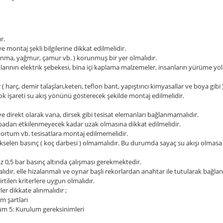
r.
ve montaj şekli bilgilerine dikkat edilmelidir.
lanma, yağmur, çamur vb. ) korunmuş bir yer olmalıdır.
klarının elektrik şebekesi, bina içi kaplama malzemeler, insanların yürüme yo
arç, demir talaşları,keten, teflon bant, yapıştırıcı kimyasallar ve boya gibi 
ok işareti su akış yönünü gösterecek şekilde montaj edilmelidir.
ve direkt olarak vana, dirsek gibi tesisat elemanları bağlanmamalıdır.
mpadan etkilenmeyecek kadar uzak olmasına dikkat edilmelidir.
hortum vb. tesisatlara montaj edilmemelidir.
 yükselen basınç ( koç darbesi ) olmamalıdır. Bu durumda sayaç su akışı olm
n az 0,5 bar basınç altında çalışması gerekmektedir.
ır, elle hizalanmalı ve oynar başlı rekorlardan anahtar ile tutularak bağlan
rtilen kriterlere uygun olmalıdır.
ler dikkate alınmalıdır ;
m şartları
lüm 5: Kurulum gereksinimleri