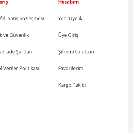
eriş
Hesabım
koru - NVS2908
eli Satış Sözleşmesi
Yeni Üyelik
lik ve Güvenlik
Üye Girişi
 ve İade Şartları
Şifremi Unuttum
l Veriler Politikası
Favorilerim
Kargo Takibi