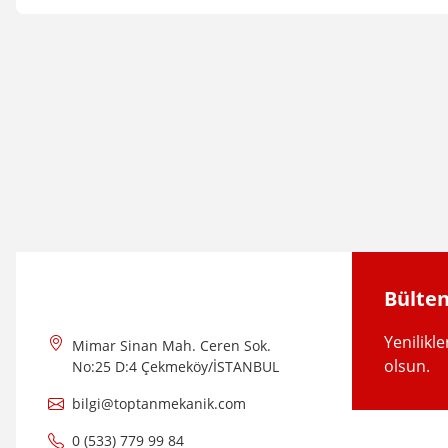
Bu ürünün fiyat bilgisi, resim, ürün açıklamalarında ve diğer konular
Görüş ve önerileriniz için teşekkür ederiz.
Ürün resmi kalitesiz, bozuk veya görüntülenemiyor.
Ürün açıklamasında eksik bilgiler bulunuyor.
Ürün bilgilerinde hatalar bulunuyor.
Ürün fiyatı diğer sitelerden daha pahalı.
Bu ürüne benzer farklı alternatifler olmalı.
Bülten
Yenilikl
Mimar Sinan Mah. Ceren Sok.
olsun.
No:25 D:4 Çekmeköy/İSTANBUL
bilgi@toptanmekanik.com
NVS
0 (533) 779 99 84
3/4'' Eko - Sarı Saat-Sayaç Rekoru - NVS2902