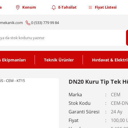
a
Konum
E-Tahsilat
Fiyat Listesi
nmekanik.com
0 (533) 779 99 84
 Ekipmanları
Teknik Ürünler
Hırdavat & Elektri
DN20 Kuru Tip Tek Hü
Marka
CEM
Stok Kodu
CEM-DN
Garanti Süresi
24 Ay
Fiyat
100,00 