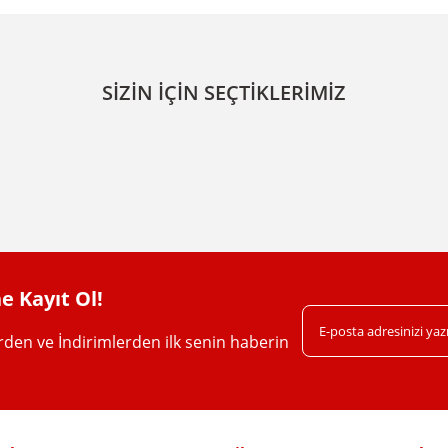
da yetersiz gördüğünüz noktaları öneri formunu kullanarak tarafımıza iletebil
Bu ürüne ilk yorumu siz yapın!
SİZİN İÇİN SEÇTİKLERİMİZ
Yorum Yaz
e Kayıt Ol!
erden ve İndirimlerden ilk senin haberin
Gönder