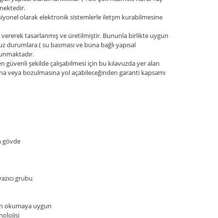
mektedir.
yonel olarak elektronik sistemlerle iletşm kurabilmesine
ererek tasarlanmış ve üretilmiştir. Bununla birlikte uygun
suz durumlara ( su basması ve buna bağlı yapısal
lunmaktadır.
üvenli şekilde çalışabilmesi için bu kılavuzda yer alan
ına veya bozulmasına yol açabileceğinden garanti kapsamı
m gövde
yazıcı grubu
tan okumaya uygun
olojisi