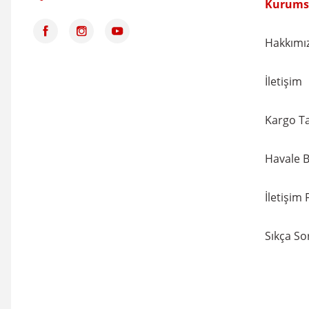
Kurums
NVS
140,62 TL
Hakkımı
151,20 TL
%7
3/4'' Eko Uzun Köşeli 
156,24 TL
İletişim
168,00 TL
%7
Kargo Ta
Havale B
İletişim
Sıkça So