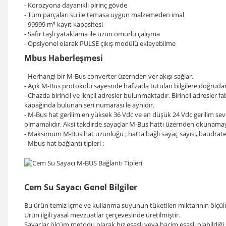
- Korozyona dayanıklı pirinç gövde
- Tüm parçaları su ile temasa uygun malzemeden imal
- 99999 m³ kayıt kapasitesi
- Safir taşlı yataklama ile uzun ömürlü çalışma
- Opsiyonel olarak PULSE çıkış modülü ekleyebilme
Mbus Haberleşmesi
- Herhangi bir M-Bus converter üzernden ver akışı sağlar.
- Açık M-Bus protokolü sayesnde hafızada tutulan bilgilere doğrudan 
- Chazda birincil ve ikncil adresler bulunmaktadır. Birincil adresler fab
kapağında bulunan seri numarası le aynıdır.
- M-Bus hat gerilim en yüksek 36 Vdc ve en düşük 24 Vdc gerilim sev
olmamalıdır. Aksi takdirde sayaçlar M-Bus hattı üzernden okunamaya
- Maksimum M-Bus hat uzunluğu ; hatta bağlı sayaç sayısı, baudrate 
- Mbus hat bağlantı tipleri :
Cem Su Sayacı Genel Bilgiler
Bu ürün temiz içme ve kullanma suyunun tüketilen miktarının ölçülm
Ürün ilgili yasal mevzuatlar çerçevesinde üretilmiştir.
Sayaçlar ölçüm metodu olarak hız esaslı veya hacim esaslı olabildiği g