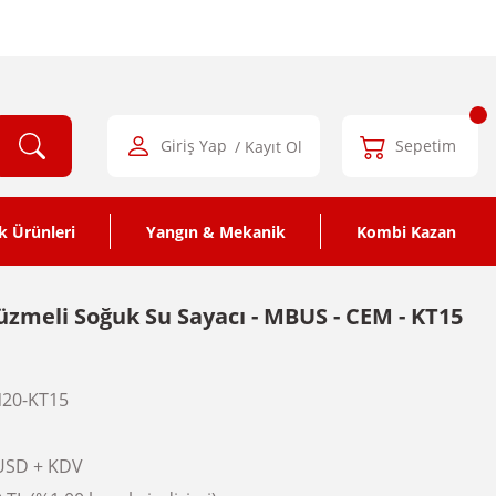
Giriş Yap
/ Kayıt Ol
Sepetim
k Ürünleri
Yangın & Mekanik
Kombi Kazan
zmeli Soğuk Su Sayacı - MBUS - CEM - KT15
20-KT15
USD + KDV