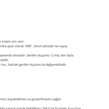
erişim izni verir.
rika ayarı olarak "000" , ikncil adresler ise sayaç
iyesinde olmalıdır. Gerilim düşümü 12 Vdc den fazla
bilir.
hızı , hattaki gerilim düşümü le değişmektedir.
esi, kaydedilmesi ve gösterilmesini sağlar.
ibi yapısal olarak farklılıklar ( Tek/Çok hüzmeli, Kuru/Yaş