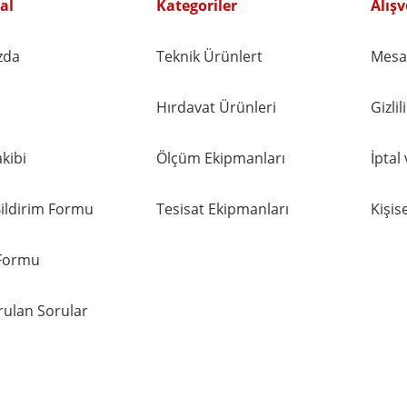
al
Kategoriler
Alışv
NVS
3/4'' Uzun Köşeli - Sarı Saat-Sayaç Re
zda
Teknik Ürünlert
Mesaf
- Sarı Saat-Sayaç Rekoru - NVS2907
156,24 TL
168,00 TL
%7
Hırdavat Ürünleri
Gizli
kibi
Ölçüm Ekipmanları
İptal
ildirim Formu
Tesisat Ekipmanları
Kişise
 Formu
rulan Sorular