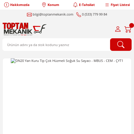
Hakkımızda
Konum
E-Tahsilat
Fiyat Listesi
bilgi@toptanmekanik.com
0 (533) 779 99 84