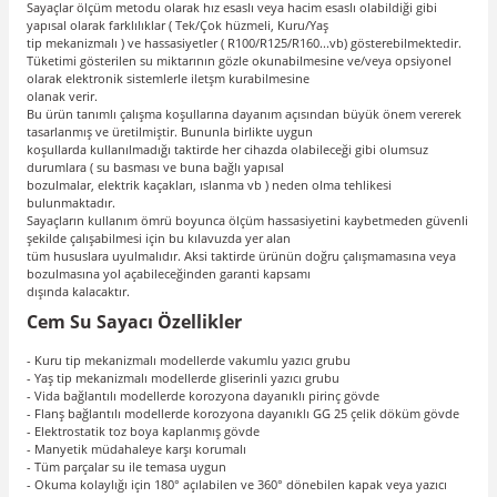
Sayaçlar ölçüm metodu olarak hız esaslı veya hacim esaslı olabildiği gibi
yapısal olarak farklılıklar ( Tek/Çok hüzmeli, Kuru/Yaş
tip mekanizmalı ) ve hassasiyetler ( R100/R125/R160...vb) gösterebilmektedir.
Tüketimi gösterilen su miktarının gözle okunabilmesine ve/veya opsiyonel
olarak elektronik sistemlerle iletşm kurabilmesine
olanak verir.
Bu ürün tanımlı çalışma koşullarına dayanım açısından büyük önem vererek
tasarlanmış ve üretilmiştir. Bununla birlikte uygun
koşullarda kullanılmadığı taktirde her cihazda olabileceği gibi olumsuz
durumlara ( su basması ve buna bağlı yapısal
bozulmalar, elektrik kaçakları, ıslanma vb ) neden olma tehlikesi
bulunmaktadır.
Sayaçların kullanım ömrü boyunca ölçüm hassasiyetini kaybetmeden güvenli
şekilde çalışabilmesi için bu kılavuzda yer alan
tüm hususlara uyulmalıdır. Aksi taktirde ürünün doğru çalışmamasına veya
bozulmasına yol açabileceğinden garanti kapsamı
dışında kalacaktır.
Cem Su Sayacı Özellikler
- Kuru tip mekanizmalı modellerde vakumlu yazıcı grubu
- Yaş tip mekanizmalı modellerde gliserinli yazıcı grubu
- Vida bağlantılı modellerde korozyona dayanıklı pirinç gövde
- Flanş bağlantılı modellerde korozyona dayanıklı GG 25 çelik döküm gövde
- Elektrostatik toz boya kaplanmış gövde
- Manyetik müdahaleye karşı korumalı
- Tüm parçalar su ile temasa uygun
- Okuma kolaylığı için 180° açılabilen ve 360° dönebilen kapak veya yazıcı