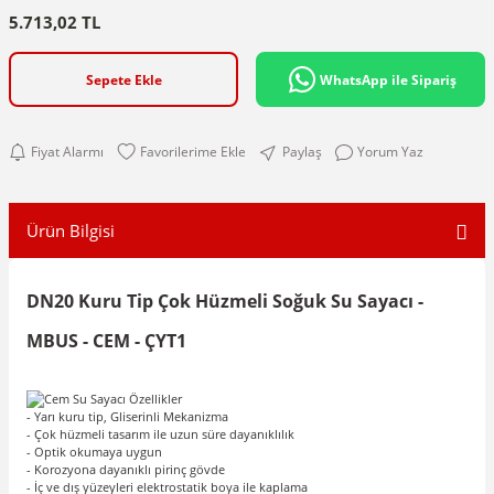
5.713,02 TL
Sepete Ekle
WhatsApp ile Sipariş
Fiyat Alarmı
Paylaş
Yorum Yaz
Ürün Bilgisi
DN20 Kuru Tip Çok Hüzmeli Soğuk Su Sayacı -
MBUS - CEM - ÇYT1
- Yarı kuru tip, Gliserinli Mekanizma
- Çok hüzmeli tasarım ile uzun süre dayanıklılık
- Optik okumaya uygun
- Korozyona dayanıklı pirinç gövde
- İç ve dış yüzeyleri elektrostatik boya ile kaplama