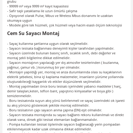
grubu
- 99999 m³ veya 9999 m³ kayıt kapasitesi
- Safir taşlı yataklama ile uzun ömürlü çalışma
- Opsyonel olarak Pulse, Mbus ve Wreless Mbus donanımı le uzaktan
okumaya uygun
- Modele göre tek hüzmeli, çok hüzmeli veya hacim esaslı ölçüm teknolojisi
Cem Su Sayacı Montaj
- Sayaç kullanma şartlarına uygun olarak seçilmelidir.
- Sayacın tesisata bağlanması deneyimli kişiler tarafından yapılmalıdır.
- Sayacın üzerinde bulunan basınç sınıfı, sıcaklık sınıfı, debi değerler ve
montaj şekli bilgilerine dikkat edilmelidir.
- Sayacın montajının yapılacağı yer dış atmosfer tesirlerinden ( buzlanma,
yağmur, çamur vb. ) korunmuş bir yer olmalıdır.
- Montajın yapıldığı yer, montaj ve arıza durumlarında olası su kaçaklarının
elektrik şebekesi, bina içi kaplama malzemeler, insanların yürüme yollarında
oluşturabileceği kayganlık vb etkiler düşünülerek seçilmelidir.
- Montaj yapılmadan önce boru tesisatı içerindeki yabancı maddeler ( harç,
demir talaşları,keten, teflon bant, yapıştırıcı kimyasallar ve boya gibi )
temizlenmelidir.
- Boru tesisatında suyun akış yönü belirlenmeli ve sayaç üzerindeki ok işareti
su akış yönünü gösterecek şekilde montaj edilmelidir.
- Boru tesisatının çapı sayacın anma çapına (DN) eşit olmalıdır.
- Sayacın tesisata montajında su sayacı bağlantı rekoru kullanılmalı ve direkt
olarak vana, dirsek gibi tesisat elemanları bağlanmamalıdır.
- Pompa kullanılan tesisat tiplerinde sayacın bağlanacağı yerin pompadan
etkilenmeyecek kadar uzak olmasına dikkat edilmelidir.