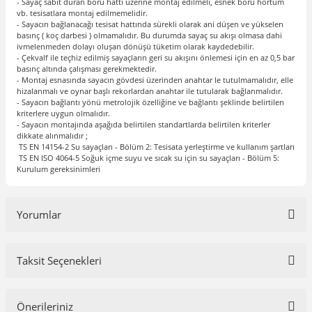
- Sayaç sabit duran boru hattı üzerine montaj edilmeli, esnek boru hortum
vb. tesisatlara montaj edilmemelidir.
- Sayacın bağlanacağı tesisat hattında sürekli olarak ani düşen ve yükselen
basınç ( koç darbesi ) olmamalıdır. Bu durumda sayaç su akışı olmasa dahi
ivmelenmeden dolayı oluşan dönüşü tüketim olarak kaydedebilir.
- Çekvalf ile teçhiz edilmiş sayaçların geri su akışını önlemesi için en az 0,5 bar
basınç altında çalışması gerekmektedir.
- Montaj esnasında sayacın gövdesi üzerinden anahtar le tutulmamalıdır, elle
hizalanmalı ve oynar başlı rekorlardan anahtar ile tutularak bağlanmalıdır.
- Sayacın bağlantı yönü metrolojik özelliğine ve bağlantı şeklinde belirtilen
kriterlere uygun olmalıdır.
- Sayacın montajında aşağıda belirtilen standartlarda belirtilen kriterler
dikkate alınmalıdır ;
TS EN 14154-2 Su sayaçları - Bölüm 2: Tesisata yerleştirme ve kullanım şartları
TS EN ISO 4064-5 Soğuk içme suyu ve sıcak su için su sayaçları - Bölüm 5:
Kurulum gereksinimleri
Yorumlar
Taksit Seçenekleri
Bu ürüne ilk yorumu siz yapın!
Önerileriniz