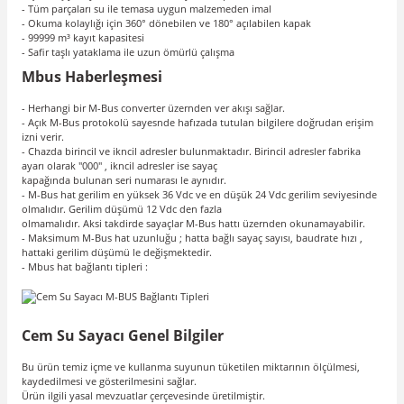
- Tüm parçaları su ile temasa uygun malzemeden imal
- Okuma kolaylığı için 360° dönebilen ve 180° açılabilen kapak
- 99999 m³ kayıt kapasitesi
- Safir taşlı yataklama ile uzun ömürlü çalışma
Mbus Haberleşmesi
- Herhangi bir M-Bus converter üzernden ver akışı sağlar.
- Açık M-Bus protokolü sayesnde hafızada tutulan bilgilere doğrudan erişim
izni verir.
- Chazda birincil ve ikncil adresler bulunmaktadır. Birincil adresler fabrika
ayarı olarak "000" , ikncil adresler ise sayaç
kapağında bulunan seri numarası le aynıdır.
- M-Bus hat gerilim en yüksek 36 Vdc ve en düşük 24 Vdc gerilim seviyesinde
olmalıdır. Gerilim düşümü 12 Vdc den fazla
olmamalıdır. Aksi takdirde sayaçlar M-Bus hattı üzernden okunamayabilir.
- Maksimum M-Bus hat uzunluğu ; hatta bağlı sayaç sayısı, baudrate hızı ,
hattaki gerilim düşümü le değişmektedir.
- Mbus hat bağlantı tipleri :
Cem Su Sayacı Genel Bilgiler
Bu ürün temiz içme ve kullanma suyunun tüketilen miktarının ölçülmesi,
kaydedilmesi ve gösterilmesini sağlar.
Ürün ilgili yasal mevzuatlar çerçevesinde üretilmiştir.