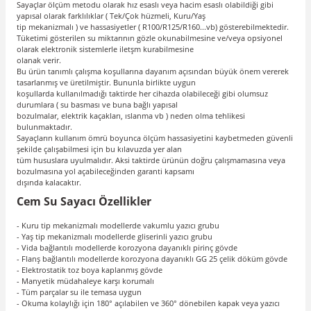
Sayaçlar ölçüm metodu olarak hız esaslı veya hacim esaslı olabildiği gibi
yapısal olarak farklılıklar ( Tek/Çok hüzmeli, Kuru/Yaş
tip mekanizmalı ) ve hassasiyetler ( R100/R125/R160...vb) gösterebilmektedir.
Tüketimi gösterilen su miktarının gözle okunabilmesine ve/veya opsiyonel
olarak elektronik sistemlerle iletşm kurabilmesine
olanak verir.
Bu ürün tanımlı çalışma koşullarına dayanım açısından büyük önem vererek
tasarlanmış ve üretilmiştir. Bununla birlikte uygun
koşullarda kullanılmadığı taktirde her cihazda olabileceği gibi olumsuz
durumlara ( su basması ve buna bağlı yapısal
bozulmalar, elektrik kaçakları, ıslanma vb ) neden olma tehlikesi
bulunmaktadır.
Sayaçların kullanım ömrü boyunca ölçüm hassasiyetini kaybetmeden güvenli
şekilde çalışabilmesi için bu kılavuzda yer alan
tüm hususlara uyulmalıdır. Aksi taktirde ürünün doğru çalışmamasına veya
bozulmasına yol açabileceğinden garanti kapsamı
dışında kalacaktır.
Cem Su Sayacı Özellikler
- Kuru tip mekanizmalı modellerde vakumlu yazıcı grubu
- Yaş tip mekanizmalı modellerde gliserinli yazıcı grubu
- Vida bağlantılı modellerde korozyona dayanıklı pirinç gövde
- Flanş bağlantılı modellerde korozyona dayanıklı GG 25 çelik döküm gövde
- Elektrostatik toz boya kaplanmış gövde
- Manyetik müdahaleye karşı korumalı
- Tüm parçalar su ile temasa uygun
- Okuma kolaylığı için 180° açılabilen ve 360° dönebilen kapak veya yazıcı