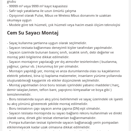
grubu
- 99999 m³ veya 9999 m³ kayıt kapasitesi
- Safir taşlı yataklama ile uzun ömürlü çalışma
- Opsyonel olarak Pulse, Mbus ve Wreless Mbus donanımı le uzaktan
okumaya uygun
- Modele göre tek hüzmeli, çok hüzmeli veya hacim esaslı ölçüm teknolojisi
Cem Su Sayacı Montaj
- Sayaç kullanma şartlarına uygun olarak seçilmelidir.
- Sayacın tesisata bağlanması deneyimli kişiler tarafından yapılmalıdır.
- Sayacın üzerinde bulunan basınç sınıfı, sıcaklık sınıfı, debi değerler ve
montaj şekli bilgilerine dikkat edilmelidir.
- Sayacın montajının yapılacağı yer dış atmosfer tesirlerinden ( buzlanma,
yağmur, çamur vb. ) korunmuş bir yer olmalıdır.
- Montajın yapıldığı yer, montaj ve arıza durumlarında olası su kaçaklarının
elektrik şebekesi, bina içi kaplama malzemeler, insanların yürüme yollarında
oluşturabileceği kayganlık vb etkiler düşünülerek seçilmelidir.
- Montaj yapılmadan önce boru tesisatı içerindeki yabancı maddeler ( harç,
demir talaşları,keten, teflon bant, yapıştırıcı kimyasallar ve boya gibi )
temizlenmelidir.
- Boru tesisatında suyun akış yönü belirlenmeli ve sayaç üzerindeki ok işareti
su akış yönünü gösterecek şekilde montaj edilmelidir.
- Boru tesisatının çapı sayacın anma çapına (DN) eşit olmalıdır.
- Sayacın tesisata montajında su sayacı bağlantı rekoru kullanılmalı ve direkt
olarak vana, dirsek gibi tesisat elemanları bağlanmamalıdır.
- Pompa kullanılan tesisat tiplerinde sayacın bağlanacağı yerin pompadan
etkilenmeyecek kadar uzak olmasına dikkat edilmelidir.