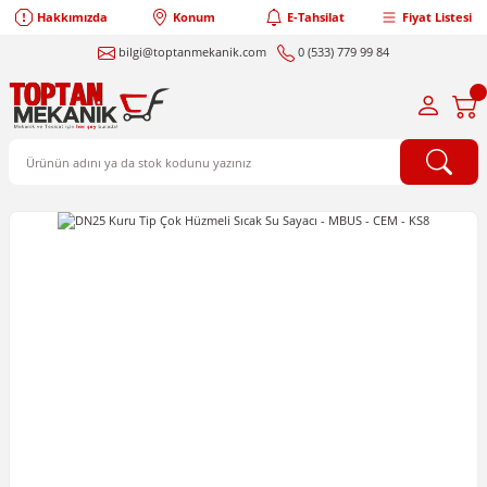
Hakkımızda
Konum
E-Tahsilat
Fiyat Listesi
bilgi@toptanmekanik.com
0 (533) 779 99 84