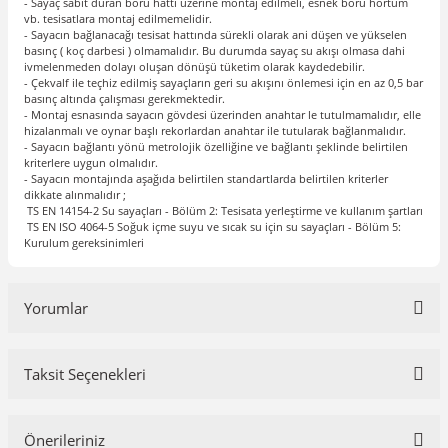
- Sayaç sabit duran boru hattı üzerine montaj edilmeli, esnek boru hortum
vb. tesisatlara montaj edilmemelidir.
- Sayacın bağlanacağı tesisat hattında sürekli olarak ani düşen ve yükselen
basınç ( koç darbesi ) olmamalıdır. Bu durumda sayaç su akışı olmasa dahi
ivmelenmeden dolayı oluşan dönüşü tüketim olarak kaydedebilir.
- Çekvalf ile teçhiz edilmiş sayaçların geri su akışını önlemesi için en az 0,5 bar
basınç altında çalışması gerekmektedir.
- Montaj esnasında sayacın gövdesi üzerinden anahtar le tutulmamalıdır, elle
hizalanmalı ve oynar başlı rekorlardan anahtar ile tutularak bağlanmalıdır.
- Sayacın bağlantı yönü metrolojik özelliğine ve bağlantı şeklinde belirtilen
kriterlere uygun olmalıdır.
- Sayacın montajında aşağıda belirtilen standartlarda belirtilen kriterler
dikkate alınmalıdır ;
TS EN 14154-2 Su sayaçları - Bölüm 2: Tesisata yerleştirme ve kullanım şartları
TS EN ISO 4064-5 Soğuk içme suyu ve sıcak su için su sayaçları - Bölüm 5:
Kurulum gereksinimleri
Yorumlar
Taksit Seçenekleri
Bu ürüne ilk yorumu siz yapın!
Önerileriniz