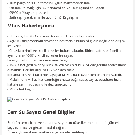
- Tüm parçaları su ile temasa uygun malzemeden imal
- Okuma kolaylığı için 360° dönebilen ve 180° açılabilen kapak
- 99999 m³ kayıt kapasitesi
- Safir taşlı yataklama ile uzun ömürlü çalışma
Mbus Haberleşmesi
- Herhangi bir M-Bus converter üzernden ver akışı sağlar.
- Açık M-Bus protokolü sayesnde hafızada tutulan bilgilere doğrudan erişim
izni verir.
- Chazda birincil ve ikncil adresler bulunmaktadır. Birincil adresler fabrika
ayarı olarak "000" , ikncil adresler ise sayaç
kapağında bulunan seri numarası le aynıdır.
- M-Bus hat gerilim en yüksek 36 Vdc ve en düşük 24 Vdc gerilim seviyesinde
olmalıdır. Gerilim düşümü 12 Vdc den fazla
olmamalıdır. Aksi takdirde sayaçlar M-Bus hattı üzernden okunamayabilir.
- Maksimum M-Bus hat uzunluğu ; hatta bağlı sayaç sayısı, baudrate hızı ,
hattaki gerilim düşümü le değişmektedir.
- Mbus hat bağlantı tipleri :
Cem Su Sayacı Genel Bilgiler
Bu ürün temiz içme ve kullanma suyunun tüketilen miktarının ölçülmesi,
kaydedilmesi ve gösterilmesini sağlar.
Ürün ilgili yasal mevzuatlar çerçevesinde üretilmiştir.