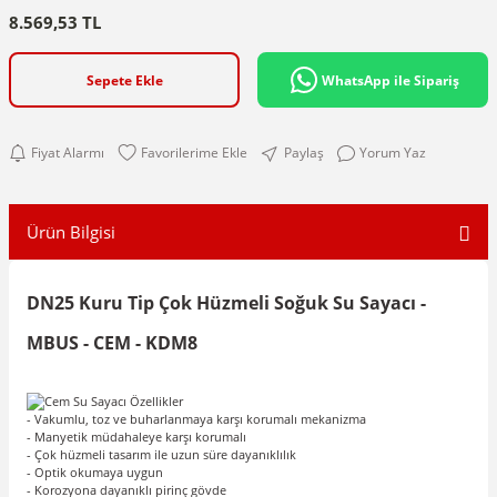
8.569,53 TL
Sepete Ekle
WhatsApp ile Sipariş
Fiyat Alarmı
Paylaş
Yorum Yaz
Ürün Bilgisi
DN25 Kuru Tip Çok Hüzmeli Soğuk Su Sayacı -
MBUS - CEM - KDM8
- Vakumlu, toz ve buharlanmaya karşı korumalı mekanizma
- Manyetik müdahaleye karşı korumalı
- Çok hüzmeli tasarım ile uzun süre dayanıklılık
- Optik okumaya uygun
- Korozyona dayanıklı pirinç gövde