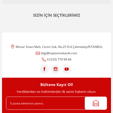
Yorum Yaz
Bu ürünün fiyat bilgisi, resim, ürün açıklamalarında ve diğer
SİZİN İÇİN SEÇTİKLERİMİZ
konularda yetersiz gördüğünüz noktaları öneri formunu kullanarak
tarafımıza iletebilirsiniz.
Görüş ve önerileriniz için teşekkür ederiz.
Ürün resmi kalitesiz, bozuk veya görüntülenemiyor.
Ürün açıklamasında eksik bilgiler bulunuyor.
Mimar Sinan Mah. Ceren Sok. No:25 D:4 Çekmeköy/İSTANBUL
Ürün bilgilerinde hatalar bulunuyor.
bilgi@toptanmekanik.com
Ürün fiyatı diğer sitelerden daha pahalı.
0 (533) 779 99 84
Bu ürüne benzer farklı alternatifler olmalı.
NVS
Bültene Kayıt Ol!
1'' - Sarı Saat-Sayaç Rekoru - NVS2903
Yeniliklerden ve İndirimlerden ilk senin haberin olsun.
Gönder
328,10 TL
352,80 TL
%7