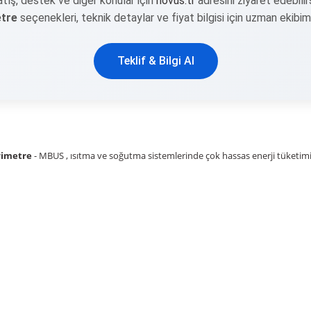
 satış, destek ve diğer konular için
novus.tr
adresini ziyaret edebili
etre
seçenekleri, teknik detaylar ve fiyat bilgisi için uzman ekibimi
Teklif & Bilgi Al
rimetre
- MBUS , ısıtma ve soğutma sistemlerinde çok hassas enerji tüketimi