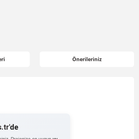
ri
Önerileriniz
.tr
'de