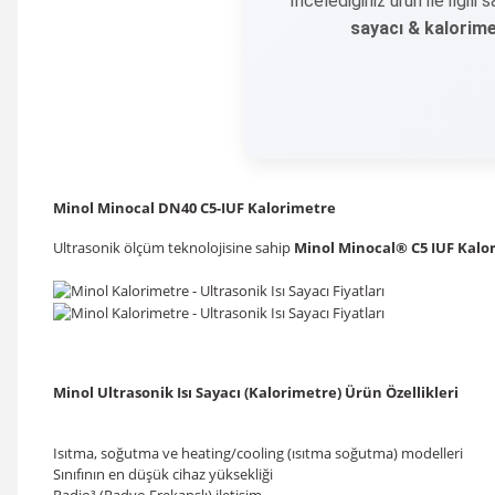
İncelediğiniz ürün ile ilgili
sayacı & kalorim
Minol Minocal DN40 C5-IUF Kalorimetre
Ultrasonik ölçüm teknolojisine sahip
Minol Minocal® C5 IUF Kalo
Minol Ultrasonik Isı Sayacı (Kalorimetre) Ürün Özellikleri
Isıtma, soğutma ve heating/cooling (ısıtma soğutma) modelleri
Sınıfının en düşük cihaz yüksekliği