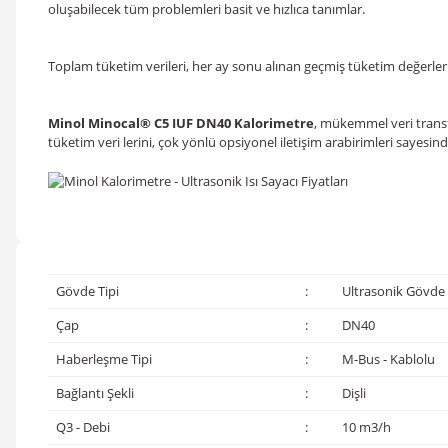
oluşabilecek tüm problemleri basit ve hızlıca tanımlar.
Toplam tüketim verileri, her ay sonu alınan geçmiş tüketim değerleri, m
Minol Minocal® C5 IUF DN40 Kalorimetre
, mükemmel veri transfer
tüketim veri lerini, çok yönlü opsiyonel iletişim arabirimleri sayesinde 
Gövde Tipi
:
Ultrasonik Gövde
Çap
:
DN40
Haberleşme Tipi
:
M-Bus - Kablolu
Bağlantı Şekli
:
Dişli
Q3 - Debi
:
10 m3/h