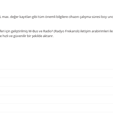
ax. değer kayıtları gibi tüm önemli bilgilere cihazın çalışma süresi boy unca t
i için geliştirilmiş M-Bus ve Radio³ (Radyo Frekanslı) iletişim arabirimleri ile 
hızlı ve güvenilir bir şekilde aktarır.