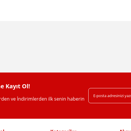
da yetersiz gördüğünüz noktaları öneri formunu kullanarak tarafımıza iletebil
Bu ürüne ilk yorumu siz yapın!
Yorum Yaz
e Kayıt Ol!
erden ve İndirimlerden ilk senin haberin
Gönder