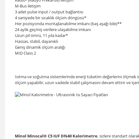
Radio³ (Radyo Frekanslı) iletişim
M-Bus iletişim
3 adet pulse input / output bağlantısı
4 saniyede bir sıcaklık ölçüm döngüsü*
Her pozisyonda montajlanabilme imkanı (baş aşağı bile)**
24 aylık geçmiş verilere ulaşabilme imkanı
Uzun pil ömrü, 11 yıla kadar*
Hassas, stabil, dayanıklı
Geniş dinamik ölçüm aralığı
MID Class 2
Isıtma ve soğutma sistemlerinde enerji tüketim değerlerini ölçmek iç
ölçüm yapabilir, uzun vadede stabil çalışmasını devam ettirir ve içe
Minol Minocal® C5 IUF DN40 Kalorimetre
, sizlere standart olar