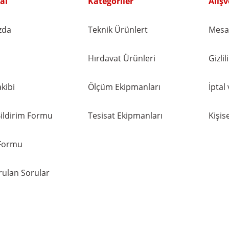
al
Kategoriler
Alışv
zda
Teknik Ürünlert
Mesaf
Hırdavat Ürünleri
Gizli
kibi
Ölçüm Ekipmanları
İptal
ildirim Formu
Tesisat Ekipmanları
Kişise
 Formu
rulan Sorular