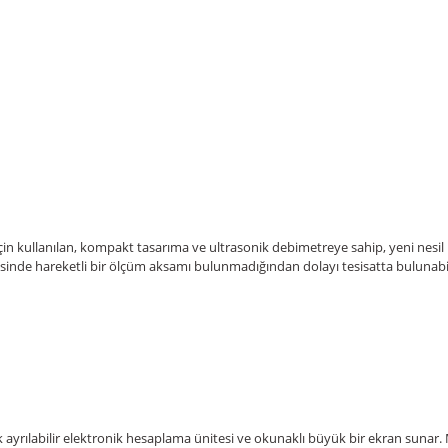
in kullanılan, kompakt tasarıma ve ultrasonik debimetreye sahip, yeni nesil b
risinde hareketli bir ölçüm aksamı bulunmadığından dolayı tesisatta bulunabi
ak ayrılabilir elektronik hesaplama ünitesi ve okunaklı büyük bir ekran sunar.