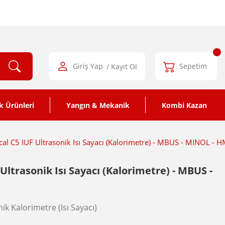
Giriş Yap
/ Kayıt Ol
Sepetim
k Ürünleri
Yangın & Mekanik
Kombi Kazan
l C5 IUF Ultrasonik Isı Sayacı (Kalorimetre) - MBUS - MINOL -
ltrasonik Isı Sayacı (Kalorimetre) - MBUS -
ik Kalorimetre (Isı Sayacı)