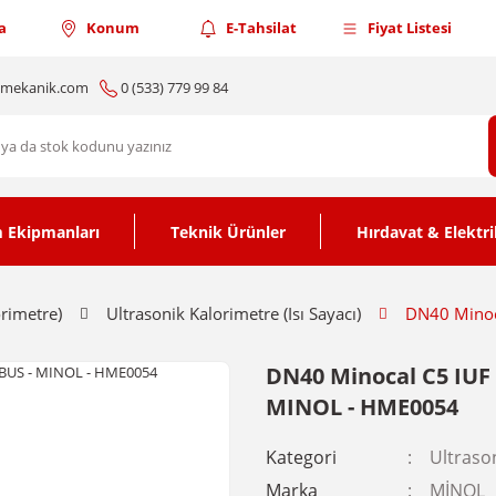
a
Konum
E-Tahsilat
Fiyat Listesi
nmekanik.com
0 (533) 779 99 84
 Ekipmanları
Teknik Ürünler
Hırdavat & Elektri
orimetre)
Ultrasonik Kalorimetre (Isı Sayacı)
DN40 Minoca
DN40 Minocal C5 IUF U
MINOL - HME0054
Kategori
Ultrason
Marka
MİNOL