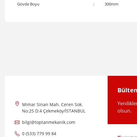
Gövde Boyu
:
300mm
Bu ürünün fiyat bilgisi, resim, ürün açıklamalarında ve diğer konular
Görüş ve önerileriniz için teşekkür ederiz.
Ürün resmi kalitesiz, bozuk veya görüntülenemiyor.
Ürün açıklamasında eksik bilgiler bulunuyor.
Ürün bilgilerinde hatalar bulunuyor.
Ürün fiyatı diğer sitelerden daha pahalı.
Bülten
Bu ürüne benzer farklı alternatifler olmalı.
Yenilikl
Mimar Sinan Mah. Ceren Sok.
olsun.
No:25 D:4 Çekmeköy/İSTANBUL
bilgi@toptanmekanik.com
0 (533) 779 99 84