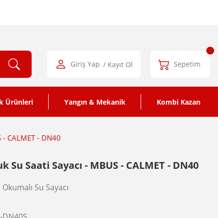
Giriş Yap
/ Kayıt Ol
Sepetim
k Ürünleri
Yangın & Mekanik
Kombi Kazan
S - CALMET - DN40
k Su Saati Sayacı - MBUS - CALMET - DN40
 Okumalı Su Sayacı
-DN40S