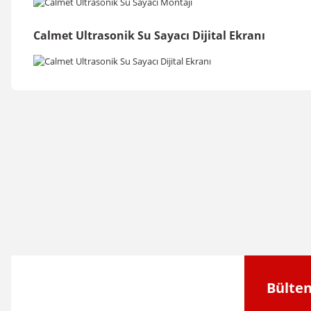
Calmet Ultrasonik Su Sayacı Dijital Ekranı
Bu ürünün fiyat bilgisi, resim, ürün açıklamalarında ve diğer konular
Görüş ve önerileriniz için teşekkür ederiz.
Ürün resmi kalitesiz, bozuk veya görüntülenemiyor.
Ürün açıklamasında eksik bilgiler bulunuyor.
Ürün bilgilerinde hatalar bulunuyor.
Ürün fiyatı diğer sitelerden daha pahalı.
Bu ürüne benzer farklı alternatifler olmalı.
Bülten