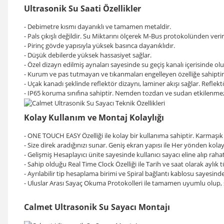
Ultrasonik Su Saati Özellikler
- Debimetre kısmı dayanıklı ve tamamen metaldir.
- Pals çıkışlı değildir. Su Miktarını ölçerek M-Bus protokolünden verir
- Pirinç gövde yapısıyla yüksek basınca dayanıklıdır.
- Düşük debilerde yüksek hassasiyet sağlar.
- Özel dizayn edilmiş aynaları sayesinde su geçiş kanalı içerisinde oluş
- Kurum ve pas tutmayan ve tıkanmaları engelleyen özelliğe sahiptir
- Uçak kanadı şeklinde reflektör dizaynı, laminer akışı sağlar. Reflekt
- IP65 koruma sınıfına sahiptir. Nemden tozdan ve sudan etkilenme
Kolay Kullanım ve Montaj Kolaylığı
- ONE TOUCH EASY Özelliği ile kolay bir kullanıma sahiptir. Karmaşık
- Size direk aradığınızı sunar. Geniş ekran yapısı ile Her yönden kol
- Gelişmiş Hesaplayıcı ünite sayesinde kullanıcı sayacı eline alıp raha
- Sahip olduğu Real Time Clock Özelliği ile Tarih ve saat olarak aylık 
- Ayrılabilir tip hesaplama birimi ve Spiral bağlantı kablosu sayesi
- Uluslar Arası Sayaç Okuma Protokolleri ile tamamen uyumlu olup, sa
Calmet Ultrasonik Su Sayacı Montajı