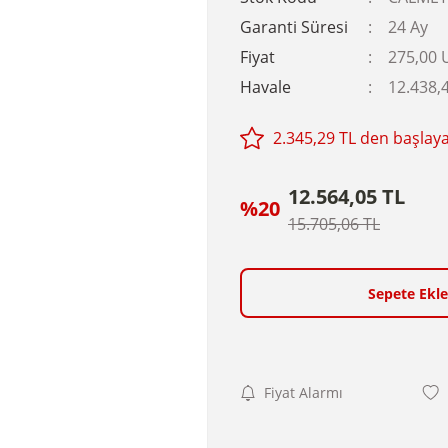
Garanti Süresi
24 Ay
Fiyat
275,00 
Havale
12.438,4
2.345,29 TL den başlayan
12.564,05 TL
%20
15.705,06 TL
Sepete Ekle
Fiyat Alarmı