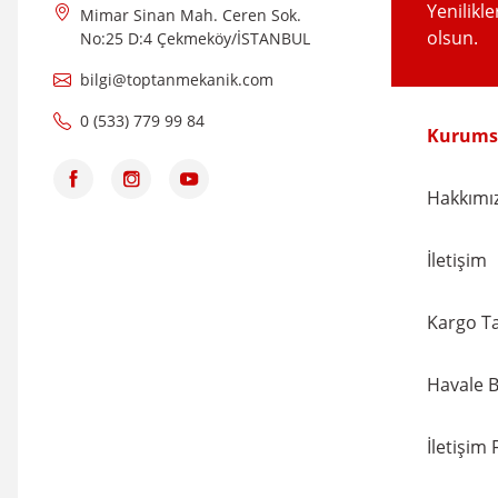
Yenilikl
Mimar Sinan Mah. Ceren Sok.
olsun.
No:25 D:4 Çekmeköy/İSTANBUL
bilgi@toptanmekanik.com
NVS
1 1/2'' - Sarı Saat-Sayaç Rekoru - NVS2905
0 (533) 779 99 84
Kurums
781,20 TL
840,00 TL
%7
Hakkımı
İletişim
Kargo Ta
Havale B
İletişim