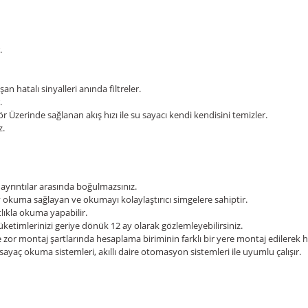
.
an hatalı sinyalleri anında filtreler.
.
ör Üzerinde sağlanan akış hızı ile su sayacı kendi kendisini temizler.
z.
 ayrıntılar arasında boğulmazsınız.
ay okuma sağlayan ve okumayı kolaylaştırıcı simgelere sahiptir.
tlıkla okuma yapabilir.
tüketimlerinizi geriye dönük 12 ay olarak gözlemleyebilirsiniz.
nde zor montaj şartlarında hesaplama biriminin farklı bir yere montaj edilere
yaç okuma sistemleri, akıllı daire otomasyon sistemleri ile uyumlu çalışır.