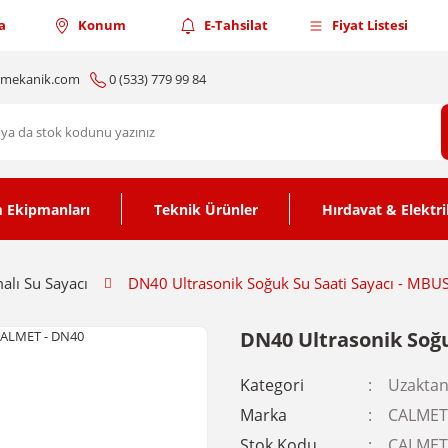
a
Konum
E-Tahsilat
Fiyat Listesi
nmekanik.com
0 (533) 779 99 84
 Ekipmanları
Teknik Ürünler
Hırdavat & Elektri
lı Su Sayacı
DN40 Ultrasonik Soğuk Su Saati Sayacı - MBU
DN40 Ultrasonik Soğu
Kategori
Uzaktan
Marka
CALMET
Stok Kodu
CALMET