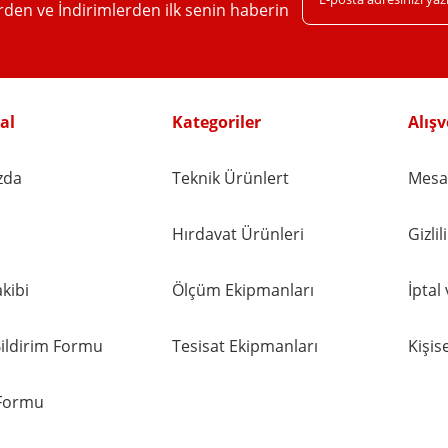
erden ve İndirimlerden ilk senin haberin
Gönder
al
Kategoriler
Alışv
zda
Teknik Ürünlert
Mesaf
Hırdavat Ürünleri
Gizli
kibi
Ölçüm Ekipmanları
İptal
ildirim Formu
Tesisat Ekipmanları
Kişise
 Formu