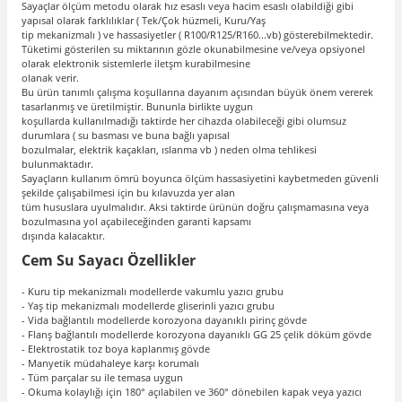
Sayaçlar ölçüm metodu olarak hız esaslı veya hacim esaslı olabildiği gibi
yapısal olarak farklılıklar ( Tek/Çok hüzmeli, Kuru/Yaş
tip mekanizmalı ) ve hassasiyetler ( R100/R125/R160...vb) gösterebilmektedir.
Tüketimi gösterilen su miktarının gözle okunabilmesine ve/veya opsiyonel
olarak elektronik sistemlerle iletşm kurabilmesine
olanak verir.
Bu ürün tanımlı çalışma koşullarına dayanım açısından büyük önem vererek
tasarlanmış ve üretilmiştir. Bununla birlikte uygun
koşullarda kullanılmadığı taktirde her cihazda olabileceği gibi olumsuz
durumlara ( su basması ve buna bağlı yapısal
bozulmalar, elektrik kaçakları, ıslanma vb ) neden olma tehlikesi
bulunmaktadır.
Sayaçların kullanım ömrü boyunca ölçüm hassasiyetini kaybetmeden güvenli
şekilde çalışabilmesi için bu kılavuzda yer alan
tüm hususlara uyulmalıdır. Aksi taktirde ürünün doğru çalışmamasına veya
bozulmasına yol açabileceğinden garanti kapsamı
dışında kalacaktır.
Cem Su Sayacı Özellikler
- Kuru tip mekanizmalı modellerde vakumlu yazıcı grubu
- Yaş tip mekanizmalı modellerde gliserinli yazıcı grubu
- Vida bağlantılı modellerde korozyona dayanıklı pirinç gövde
- Flanş bağlantılı modellerde korozyona dayanıklı GG 25 çelik döküm gövde
- Elektrostatik toz boya kaplanmış gövde
- Manyetik müdahaleye karşı korumalı
- Tüm parçalar su ile temasa uygun
- Okuma kolaylığı için 180° açılabilen ve 360° dönebilen kapak veya yazıcı