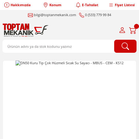
Hakkımızda
Konum
E-Tahsilat
Fiyat Listesi
bilgi@toptanmekanik.com
0 (533) 779 99 84