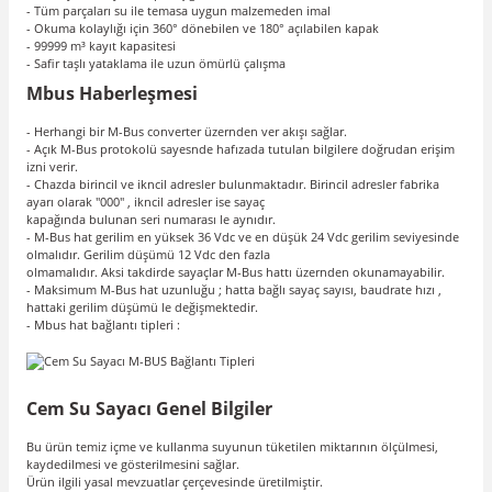
- Tüm parçaları su ile temasa uygun malzemeden imal
- Okuma kolaylığı için 360° dönebilen ve 180° açılabilen kapak
- 99999 m³ kayıt kapasitesi
- Safir taşlı yataklama ile uzun ömürlü çalışma
Mbus Haberleşmesi
- Herhangi bir M-Bus converter üzernden ver akışı sağlar.
- Açık M-Bus protokolü sayesnde hafızada tutulan bilgilere doğrudan erişim
izni verir.
- Chazda birincil ve ikncil adresler bulunmaktadır. Birincil adresler fabrika
ayarı olarak "000" , ikncil adresler ise sayaç
kapağında bulunan seri numarası le aynıdır.
- M-Bus hat gerilim en yüksek 36 Vdc ve en düşük 24 Vdc gerilim seviyesinde
olmalıdır. Gerilim düşümü 12 Vdc den fazla
olmamalıdır. Aksi takdirde sayaçlar M-Bus hattı üzernden okunamayabilir.
- Maksimum M-Bus hat uzunluğu ; hatta bağlı sayaç sayısı, baudrate hızı ,
hattaki gerilim düşümü le değişmektedir.
- Mbus hat bağlantı tipleri :
Cem Su Sayacı Genel Bilgiler
Bu ürün temiz içme ve kullanma suyunun tüketilen miktarının ölçülmesi,
kaydedilmesi ve gösterilmesini sağlar.
Ürün ilgili yasal mevzuatlar çerçevesinde üretilmiştir.