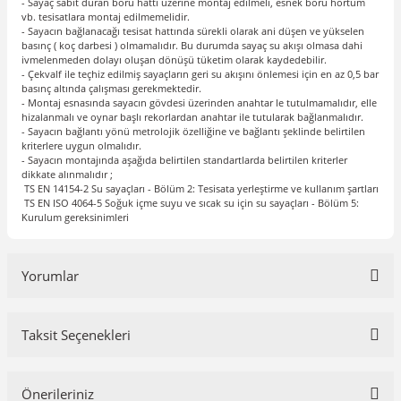
- Sayaç sabit duran boru hattı üzerine montaj edilmeli, esnek boru hortum
vb. tesisatlara montaj edilmemelidir.
- Sayacın bağlanacağı tesisat hattında sürekli olarak ani düşen ve yükselen
basınç ( koç darbesi ) olmamalıdır. Bu durumda sayaç su akışı olmasa dahi
ivmelenmeden dolayı oluşan dönüşü tüketim olarak kaydedebilir.
- Çekvalf ile teçhiz edilmiş sayaçların geri su akışını önlemesi için en az 0,5 bar
basınç altında çalışması gerekmektedir.
- Montaj esnasında sayacın gövdesi üzerinden anahtar le tutulmamalıdır, elle
hizalanmalı ve oynar başlı rekorlardan anahtar ile tutularak bağlanmalıdır.
- Sayacın bağlantı yönü metrolojik özelliğine ve bağlantı şeklinde belirtilen
kriterlere uygun olmalıdır.
- Sayacın montajında aşağıda belirtilen standartlarda belirtilen kriterler
dikkate alınmalıdır ;
TS EN 14154-2 Su sayaçları - Bölüm 2: Tesisata yerleştirme ve kullanım şartları
TS EN ISO 4064-5 Soğuk içme suyu ve sıcak su için su sayaçları - Bölüm 5:
Kurulum gereksinimleri
Yorumlar
Taksit Seçenekleri
Bu ürüne ilk yorumu siz yapın!
Önerileriniz