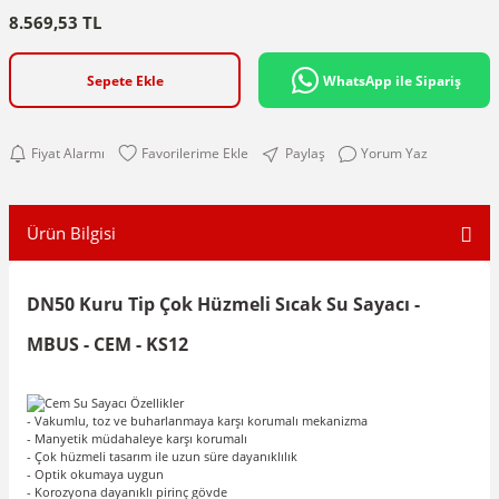
8.569,53 TL
Sepete Ekle
WhatsApp ile Sipariş
Fiyat Alarmı
Paylaş
Yorum Yaz
Ürün Bilgisi
DN50 Kuru Tip Çok Hüzmeli Sıcak Su Sayacı -
MBUS - CEM - KS12
- Vakumlu, toz ve buharlanmaya karşı korumalı mekanizma
- Manyetik müdahaleye karşı korumalı
- Çok hüzmeli tasarım ile uzun süre dayanıklılık
- Optik okumaya uygun
- Korozyona dayanıklı pirinç gövde