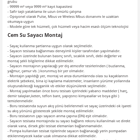
grubu
- 99999 m³ veya 9999 m³ kayıt kapasitesi
- Safir taşlı yataklama ile uzun ömürlü çalışma
- Opsyonel olarak Pulse, Mbus ve Wreless Mbus donanımı le uzaktan
okumaya uygun
- Modele göre tek hüzmeli, çok hüzmeli veya hacim esaslı ölçüm teknolojisi
Cem Su Sayacı Montaj
- Sayaç kullanma şartlarına uygun olarak seçilmelidir.
- Sayacın tesisata bağlanması deneyimli kişiler tarafından yapılmalıdır.
- Sayacın üzerinde bulunan basınç sınıfı, sıcaklık sınıfı, debi değerler ve
montaj şekli bilgilerine dikkat edilmelidir.
- Sayacın montajının yapılacağı yer dış atmosfer tesirlerinden ( buzlanma,
yağmur, çamur vb. ) korunmuş bir yer olmalıdır.
- Montajın yapıldığı yer, montaj ve arıza durumlarında olası su kaçaklarının
elektrik şebekesi, bina içi kaplama malzemeler, insanların yürüme yollarında
oluşturabileceği kayganlık vb etkiler düşünülerek seçilmelidir.
- Montaj yapılmadan önce boru tesisatı içerindeki yabancı maddeler ( harç,
demir talaşları,keten, teflon bant, yapıştırıcı kimyasallar ve boya gibi )
temizlenmelidir.
- Boru tesisatında suyun akış yönü belirlenmeli ve sayaç üzerindeki ok işareti
su akış yönünü gösterecek şekilde montaj edilmelidir.
- Boru tesisatının çapı sayacın anma çapına (DN) eşit olmalıdır.
- Sayacın tesisata montajında su sayacı bağlantı rekoru kullanılmalı ve direkt
olarak vana, dirsek gibi tesisat elemanları bağlanmamalıdır.
- Pompa kullanılan tesisat tiplerinde sayacın bağlanacağı yerin pompadan
etkilenmeyecek kadar uzak olmasına dikkat edilmelidir.