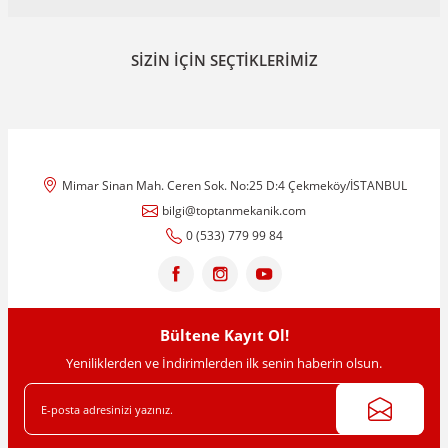
Yorum Yaz
Bu ürünün fiyat bilgisi, resim, ürün açıklamalarında ve diğer
SİZİN İÇİN SEÇTİKLERİMİZ
konularda yetersiz gördüğünüz noktaları öneri formunu kullanarak
tarafımıza iletebilirsiniz.
Görüş ve önerileriniz için teşekkür ederiz.
Ürün resmi kalitesiz, bozuk veya görüntülenemiyor.
Ürün açıklamasında eksik bilgiler bulunuyor.
Mimar Sinan Mah. Ceren Sok. No:25 D:4 Çekmeköy/İSTANBUL
Ürün bilgilerinde hatalar bulunuyor.
bilgi@toptanmekanik.com
Ürün fiyatı diğer sitelerden daha pahalı.
0 (533) 779 99 84
Bu ürüne benzer farklı alternatifler olmalı.
NVS
Bültene Kayıt Ol!
2'' - Sarı Saat-Sayaç Rekoru - NVS2906
Yeniliklerden ve İndirimlerden ilk senin haberin olsun.
Gönder
1.179,61 TL
1.268,40 TL
%7