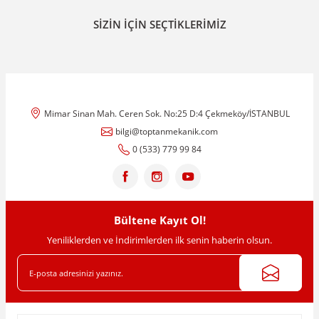
Bu ürünün fiyat bilgisi, resim, ürün açıklamalarında ve diğer
SİZİN İÇİN SEÇTİKLERİMİZ
konularda yetersiz gördüğünüz noktaları öneri formunu kullanarak
tarafımıza iletebilirsiniz.
Görüş ve önerileriniz için teşekkür ederiz.
Ürün resmi kalitesiz, bozuk veya görüntülenemiyor.
Ürün açıklamasında eksik bilgiler bulunuyor.
Mimar Sinan Mah. Ceren Sok. No:25 D:4 Çekmeköy/İSTANBUL
Ürün bilgilerinde hatalar bulunuyor.
bilgi@toptanmekanik.com
Ürün fiyatı diğer sitelerden daha pahalı.
0 (533) 779 99 84
Bu ürüne benzer farklı alternatifler olmalı.
NVS
Bültene Kayıt Ol!
2'' - Sarı Saat-Sayaç Rekoru - NVS2906
Yeniliklerden ve İndirimlerden ilk senin haberin olsun.
Gönder
1.179,61 TL
1.268,40 TL
%7