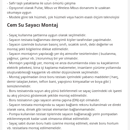
- Safir taşlı yataklama ile uzun ömürlü çalışma
- Opsyonel olarak Pulse, Mbus ve Wreless Mbus donanımı le uzaktan
okumaya uygun
- Modele göre tek hüzmeli, çok hüzmeli veya hacim esaslı ölçüm teknolojisi
Cem Su Sayacı Montaj
- Sayaç kullanma şartlarına uygun olarak seçilmelidir.
- Sayacın tesisata bağlanması deneyimli kişiler tarafından yapılmalıdır.
- Sayacın üzerinde bulunan basınç sınıfı, sıcaklık sınıfı, debi değerler ve
montaj şekli bilgilerine dikkat edilmelidir.
- Sayacın montajının yapılacağı yer dış atmosfer tesirlerinden ( buzlanma,
yağmur, çamur vb. ) korunmuş bir yer olmalıdır.
- Montajın yapıldığı yer, montaj ve arıza durumlarında olası su kaçaklarının
elektrik şebekesi, bina içi kaplama malzemeler, insanların yürüme yollarında
oluşturabileceği kayganlık vb etkiler düşünülerek seçilmelidir.
- Montaj yapılmadan önce boru tesisatı içerindeki yabancı maddeler ( harç,
demir talaşları,keten, teflon bant, yapıştırıcı kimyasallar ve boya gibi )
temizlenmelidir.
- Boru tesisatında suyun akış yönü belirlenmeli ve sayaç üzerindeki ok işareti
su akış yönünü gösterecek şekilde montaj edilmelidir.
- Boru tesisatının çapı sayacın anma çapına (DN) eşit olmalıdır.
- Sayacın tesisata montajında su sayacı bağlantı rekoru kullanılmalı ve direkt
olarak vana, dirsek gibi tesisat elemanları bağlanmamalıdır.
- Pompa kullanılan tesisat tiplerinde sayacın bağlanacağı yerin pompadan
etkilenmeyecek kadar uzak olmasına dikkat edilmelidir.
- Sayaç sabit duran boru hattı üzerine montaj edilmeli, esnek boru hortum
vb. tesisatlara montaj edilmemelidir.