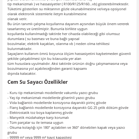
tip mekanizmalı ) ve hassasiyetler ( R100/R125/R160...vb) gösterebilmektedir.
Tüketimi gösterilen su miktarının gözle okunabilmesine ve/veya opsiyonel
olarak elektronik sistemlerle iletşm kurabilmesine
olanak verir.
Bu ürün tanımlı çalışma koşullarına dayanım açısından büyük önem vererek
tasarlanmış ve üretilmiştir. Bununla birlikte uygun
koşullarda kullanılmadığı taktirde her cihazda olabileceği gibi olumsuz
durumlara ( su basması ve buna bağlı yapısal
bozulmalar, elektrik kaçakları, ıslanma vb ) neden olma tehlikesi
bulunmaktadır.
Sayaçların kullanım ömrü boyunca ölçüm hassasiyetini kaybetmeden güvenli
şekilde çalışabilmesi için bu kılavuzda yer alan
tüm hususlara uyulmalıdır. Aksi taktirde ürünün doğru çalışmamasına veya
bozulmasına yol açabileceğinden garanti kapsamı
dışında kalacaktır.
Cem Su Sayacı Özellikler
- Kuru tip mekanizmalı modellerde vakumlu yazıcı grubu
- Yaş tip mekanizmalı modellerde gliserinli yazıcı grubu
- Vida bağlantılı modellerde korozyona dayanıklı pirinç gövde
- Flanş bağlantılı modellerde korozyona dayanıklı GG 25 çelik döküm gövde
- Elektrostatik toz boya kaplanmış gövde
- Manyetik müdahaleye karşı korumalı
- Tüm parçalar su ile temasa uygun
- Okuma kolaylığı için 180° açılabilen ve 360° dönebilen kapak veya yazıcı
grubu
- 99999 m³ veya 9999 m³ kayıt kapasitesi