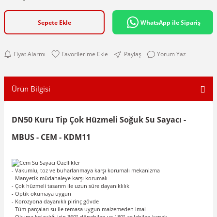
Sepete Ekle
WhatsApp ile Sipariş
Fiyat Alarmı
Paylaş
Yorum Yaz
Ürün Bilgisi
DN50 Kuru Tip Çok Hüzmeli Soğuk Su Sayacı -
MBUS - CEM - KDM11
- Vakumlu, toz ve buharlanmaya karşı korumalı mekanizma
- Manyetik müdahaleye karşı korumalı
- Çok hüzmeli tasarım ile uzun süre dayanıklılık
- Optik okumaya uygun
- Korozyona dayanıklı pirinç gövde
- Tüm parçaları su ile temasa uygun malzemeden imal
- Okuma kolaylığı için 360° dönebilen ve 180° açılabilen kapak