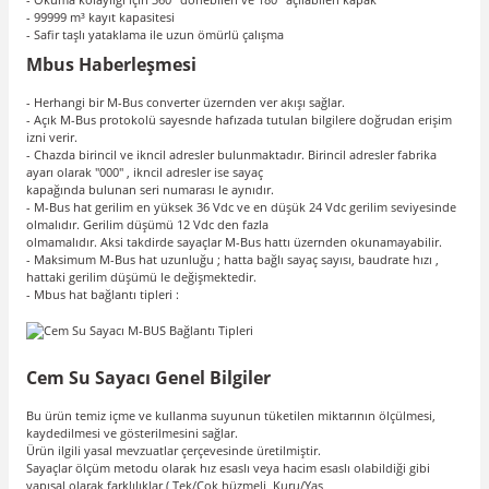
- 99999 m³ kayıt kapasitesi
- Safir taşlı yataklama ile uzun ömürlü çalışma
Mbus Haberleşmesi
- Herhangi bir M-Bus converter üzernden ver akışı sağlar.
- Açık M-Bus protokolü sayesnde hafızada tutulan bilgilere doğrudan erişim
izni verir.
- Chazda birincil ve ikncil adresler bulunmaktadır. Birincil adresler fabrika
ayarı olarak "000" , ikncil adresler ise sayaç
kapağında bulunan seri numarası le aynıdır.
- M-Bus hat gerilim en yüksek 36 Vdc ve en düşük 24 Vdc gerilim seviyesinde
olmalıdır. Gerilim düşümü 12 Vdc den fazla
olmamalıdır. Aksi takdirde sayaçlar M-Bus hattı üzernden okunamayabilir.
- Maksimum M-Bus hat uzunluğu ; hatta bağlı sayaç sayısı, baudrate hızı ,
hattaki gerilim düşümü le değişmektedir.
- Mbus hat bağlantı tipleri :
Cem Su Sayacı Genel Bilgiler
Bu ürün temiz içme ve kullanma suyunun tüketilen miktarının ölçülmesi,
kaydedilmesi ve gösterilmesini sağlar.
Ürün ilgili yasal mevzuatlar çerçevesinde üretilmiştir.
Sayaçlar ölçüm metodu olarak hız esaslı veya hacim esaslı olabildiği gibi
yapısal olarak farklılıklar ( Tek/Çok hüzmeli, Kuru/Yaş