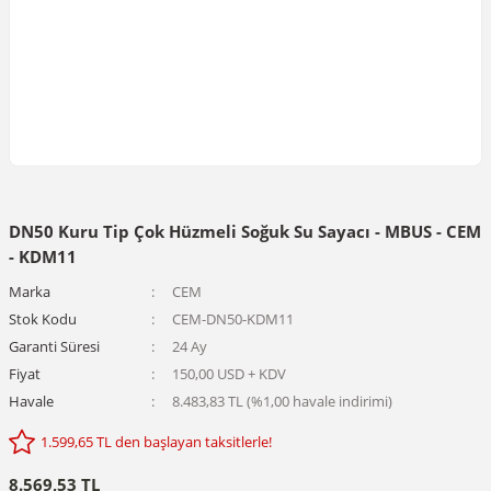
DN50 Kuru Tip Çok Hüzmeli Soğuk Su Sayacı - MBUS - CEM
- KDM11
Marka
CEM
Stok Kodu
CEM-DN50-KDM11
Garanti Süresi
24 Ay
Fiyat
150,00 USD + KDV
Havale
8.483,83 TL (%1,00 havale indirimi)
1.599,65 TL den başlayan taksitlerle!
8.569,53 TL