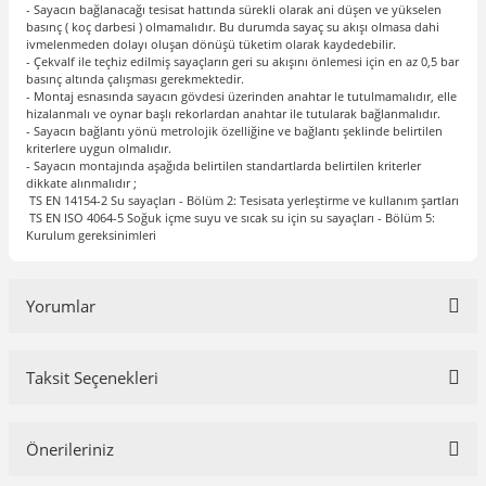
- Sayacın bağlanacağı tesisat hattında sürekli olarak ani düşen ve yükselen
basınç ( koç darbesi ) olmamalıdır. Bu durumda sayaç su akışı olmasa dahi
ivmelenmeden dolayı oluşan dönüşü tüketim olarak kaydedebilir.
- Çekvalf ile teçhiz edilmiş sayaçların geri su akışını önlemesi için en az 0,5 bar
basınç altında çalışması gerekmektedir.
- Montaj esnasında sayacın gövdesi üzerinden anahtar le tutulmamalıdır, elle
hizalanmalı ve oynar başlı rekorlardan anahtar ile tutularak bağlanmalıdır.
- Sayacın bağlantı yönü metrolojik özelliğine ve bağlantı şeklinde belirtilen
kriterlere uygun olmalıdır.
- Sayacın montajında aşağıda belirtilen standartlarda belirtilen kriterler
dikkate alınmalıdır ;
TS EN 14154-2 Su sayaçları - Bölüm 2: Tesisata yerleştirme ve kullanım şartları
TS EN ISO 4064-5 Soğuk içme suyu ve sıcak su için su sayaçları - Bölüm 5:
Kurulum gereksinimleri
Yorumlar
Taksit Seçenekleri
Bu ürüne ilk yorumu siz yapın!
Önerileriniz
Yorum Yaz