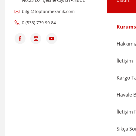
olsun.
No:25 D:4 Çekmeköy/İSTANBUL
bilgi@toptanmekanik.com
0 (533) 779 99 84
Kurums
Hakkımı
İletişim
Kargo Ta
Havale B
İletişim
Sıkça So