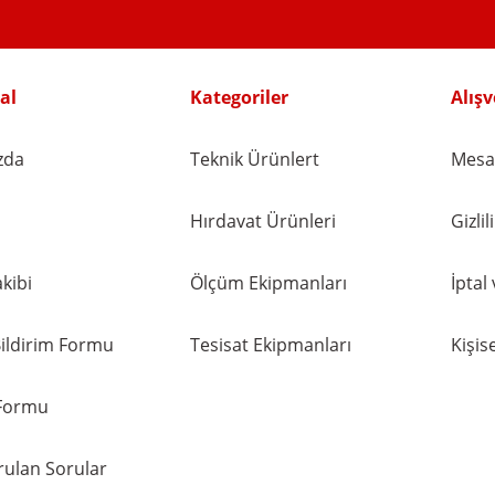
Gönder
al
Kategoriler
Alışv
zda
Teknik Ürünlert
Mesaf
Hırdavat Ürünleri
Gizli
kibi
Ölçüm Ekipmanları
İptal
ildirim Formu
Tesisat Ekipmanları
Kişise
 Formu
rulan Sorular