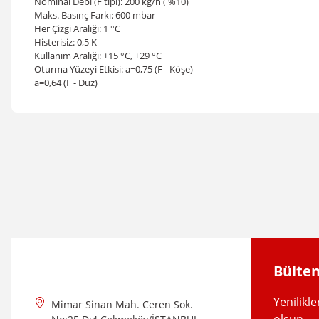
Nominal Debi (F tipi): 200 kg/h ( %10)
Maks. Basınç Farkı: 600 mbar
Her Çizgi Aralığı: 1 °C
Histerisiz: 0,5 K
Kullanım Aralığı: +15 °C, +29 °C
Oturma Yüzeyi Etkisi: a=0,75 (F - Köşe)
a=0,64 (F - Düz)
Bu ürünün fiyat bilgisi, resim, ürün açıklamalarında ve diğer konular
Görüş ve önerileriniz için teşekkür ederiz.
Ürün resmi kalitesiz, bozuk veya görüntülenemiyor.
Ürün açıklamasında eksik bilgiler bulunuyor.
Ürün bilgilerinde hatalar bulunuyor.
Ürün fiyatı diğer sitelerden daha pahalı.
Bülten
Bu ürüne benzer farklı alternatifler olmalı.
Yenilikl
Mimar Sinan Mah. Ceren Sok.