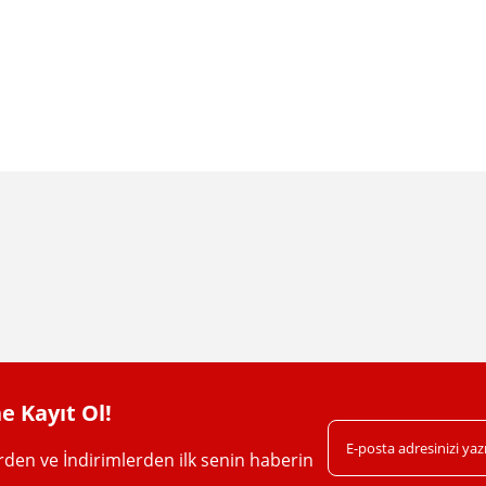
da yetersiz gördüğünüz noktaları öneri formunu kullanarak tarafımıza iletebil
Bu ürüne ilk yorumu siz yapın!
Yorum Yaz
e Kayıt Ol!
erden ve İndirimlerden ilk senin haberin