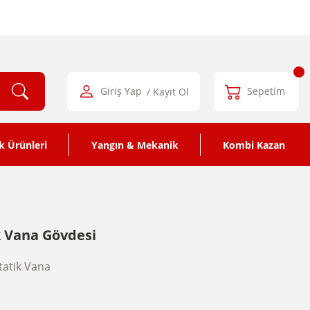
Giriş Yap
/ Kayıt Ol
Sepetim
k Ürünleri
Yangın & Mekanik
Kombi Kazan
i
 Vana Gövdesi
atik Vana