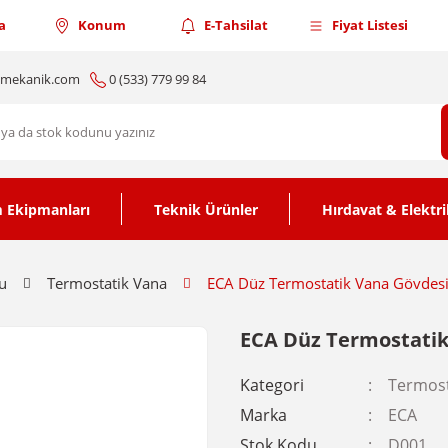
a
Konum
E-Tahsilat
Fiyat Listesi
nmekanik.com
0 (533) 779 99 84
 Ekipmanları
Teknik Ürünler
Hırdavat & Elektri
u
Termostatik Vana
ECA Düz Termostatik Vana Gövdes
ECA Düz Termostatik
Kategori
Termost
Marka
ECA
Stok Kodu
D001