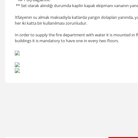
** Set olarak alındığı durumda kaplin kapak ekipmanı vananın yanı
İtfaiyenin su almak maksadıyla katlarda yangın dolapları yanında, ya
her iki katta bir kullanılması zorunludur.
In order to supply the fire department with water it is mounted in fl
buildings it is mandatory to have one in every two floors.
Bu ürünün fiyat bilgisi, resim, ürün açıklamalarında ve diğer konular
Görüş ve önerileriniz için teşekkür ederiz.
Ürün resmi kalitesiz, bozuk veya görüntülenemiyor.
Ürün açıklamasında eksik bilgiler bulunuyor.
Ürün bilgilerinde hatalar bulunuyor.