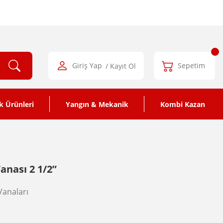
Giriş Yap
/ Kayıt Ol
Sepetim
k Ürünleri
Yangın & Mekanik
Kombi Kazan
Vanası 2 1/2”
Vanaları