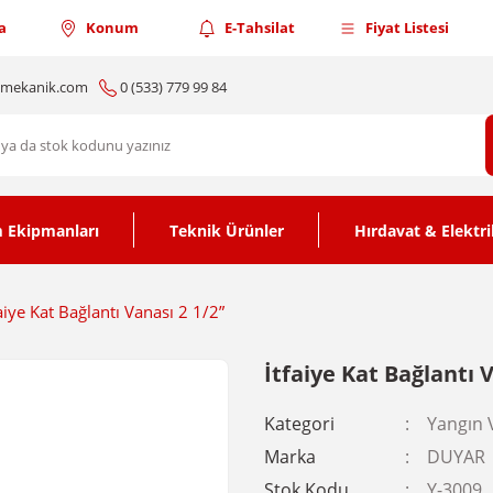
a
Konum
E-Tahsilat
Fiyat Listesi
nmekanik.com
0 (533) 779 99 84
 Ekipmanları
Teknik Ürünler
Hırdavat & Elektri
faiye Kat Bağlantı Vanası 2 1/2”
İtfaiye Kat Bağlantı 
Kategori
Yangın 
Marka
DUYAR
Stok Kodu
Y-3009