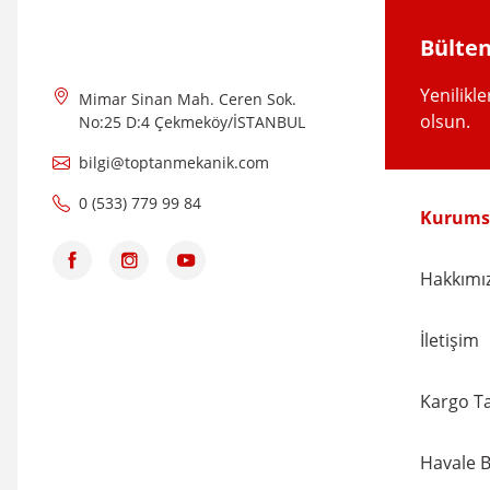
Ürün fiyatı diğer sitelerden daha pahalı.
Bülten
Bu ürüne benzer farklı alternatifler olmalı.
Yenilikl
Mimar Sinan Mah. Ceren Sok.
olsun.
No:25 D:4 Çekmeköy/İSTANBUL
bilgi@toptanmekanik.com
0 (533) 779 99 84
Kurums
Hakkımı
İletişim
Kargo Ta
Havale B