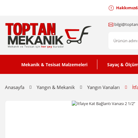
Hakkımızd
bilgi@topta
Mekanik & Tesisat Malzemeleri
Sayaç & Ölçüm
Anasayfa
Yangın & Mekanik
Yangın Vanaları
İt