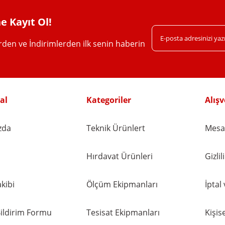
e Kayıt Ol!
erden ve İndirimlerden ilk senin haberin
Gönder
al
Kategoriler
Alışv
zda
Teknik Ürünlert
Mesaf
Hırdavat Ürünleri
Gizli
kibi
Ölçüm Ekipmanları
İptal
ildirim Formu
Tesisat Ekipmanları
Kişise