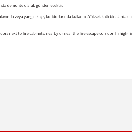
nda demonte olarak gönderilecektir.
kınında veya yangın kaçış koridorlarında kullanılır. Yüksek katlı binalarda e
oors next to fire cabinets, nearby or near the fire escape corridor. In high-r
da yetersiz gördüğünüz noktaları öneri formunu kullanarak tarafımıza iletebil
Bu ürüne ilk yorumu siz yapın!
Yorum Yaz