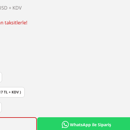
USD + KDV
 taksitlerle!
17 TL + KDV )
WhatsApp ile Sipariş