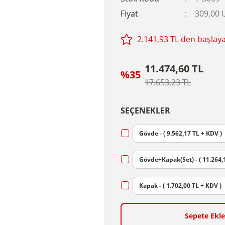
Fiyat
309,00 
2.141,93 TL den başlayan
11.474,60 TL
%35
17.653,23 TL
SEÇENEKLER
Gövde - ( 9.562,17 TL + KDV )
Gövde+Kapak(Set) - ( 11.264,
Kapak - ( 1.702,00 TL + KDV )
Sepete Ekle