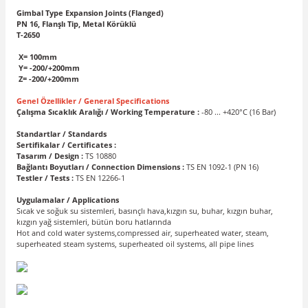
Gimbal Type Expansion Joints (Flanged)
PN 16, Flanşlı Tip, Metal Körüklü
T-2650
X= 100mm
Y= -200/+200mm
Z= -200/+200mm
Genel Özellikler / General Specifications
Çalışma Sıcaklık Aralığı / Working Temperature :
-80 ... +420°C (16 Bar)
Standartlar / Standards
Sertifikalar / Certificates :
Tasarım / Design :
TS 10880
Bağlantı Boyutları / Connection Dimensions :
TS EN 1092-1 (PN 16)
Testler / Tests :
TS EN 12266-1
Uygulamalar / Applications
Sıcak ve soğuk su sistemleri, basınçlı hava,kızgın su, buhar, kızgın buhar,
kızgın yağ sistemleri, bütün boru hatlarında
Hot and cold water systems,compressed air, superheated water, steam,
superheated steam systems, superheated oil systems, all pipe lines