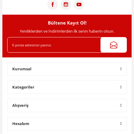
Ürün fiyatı diğer sitelerden daha pahalı.
Bu ürüne benzer farklı alternatifler olmalı.
Bültene Kayıt Ol!
Yeniliklerden ve İndirimlerden ilk senin haberin olsun.
Gönder
Kurumsal
Kategoriler
Alışveriş
Hesabım