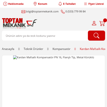
Hakkımızda
Konum
E-Tahsilat
Fiyat Listesi
bilgi@toptanmekanik.com
0 (533) 779 99 84
Anasayfa
Teknik Ürünler
Kompansatör
Kardan Mafsallı Komp