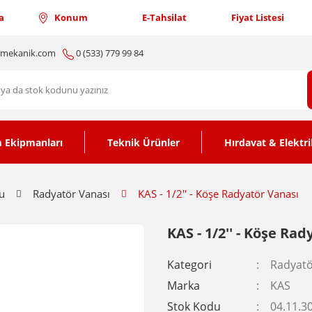
a
Konum
E-Tahsilat
Fiyat Listesi
nmekanik.com
0 (533) 779 99 84
 Ekipmanları
Teknik Ürünler
Hırdavat & Elektri
u
Radyatör Vanası
KAS - 1/2'' - Köşe Radyatör Vanası
KAS - 1/2'' - Köşe Ra
Kategori
Radyatö
Marka
KAS
Stok Kodu
04.11.3