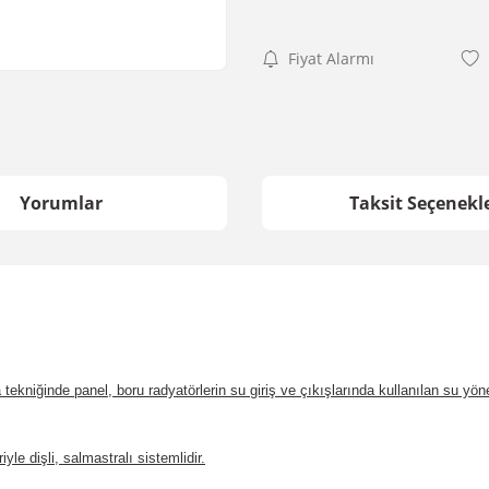
Fiyat Alarmı
Yorumlar
Taksit Seçenekle
 tekniğinde panel, boru radyatörlerin su giriş ve çıkışlarında kullanılan su yö
 dişli, salmastralı sistemlidir.