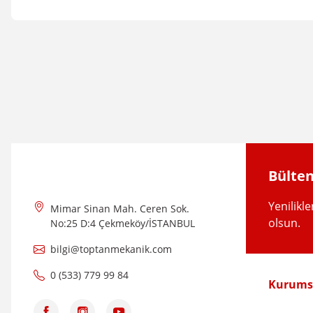
Bu ürünün fiyat bilgisi, resim, ürün açıklamalarında ve diğer konular
Görüş ve önerileriniz için teşekkür ederiz.
Ürün resmi kalitesiz, bozuk veya görüntülenemiyor.
Ürün açıklamasında eksik bilgiler bulunuyor.
Ürün bilgilerinde hatalar bulunuyor.
Ürün fiyatı diğer sitelerden daha pahalı.
Bülten
Bu ürüne benzer farklı alternatifler olmalı.
Yenilikl
Mimar Sinan Mah. Ceren Sok.
olsun.
No:25 D:4 Çekmeköy/İSTANBUL
bilgi@toptanmekanik.com
0 (533) 779 99 84
Kurums