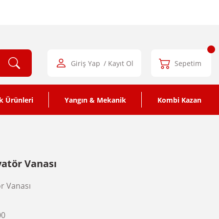
Giriş Yap
/ Kayıt Ol
Sepetim
k Ürünleri
Yangın & Mekanik
Kombi Kazan
dyatör Vanası
r Vanası
00