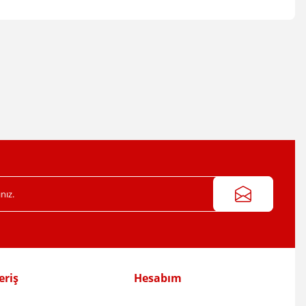
irsiniz.
eriş
Hesabım