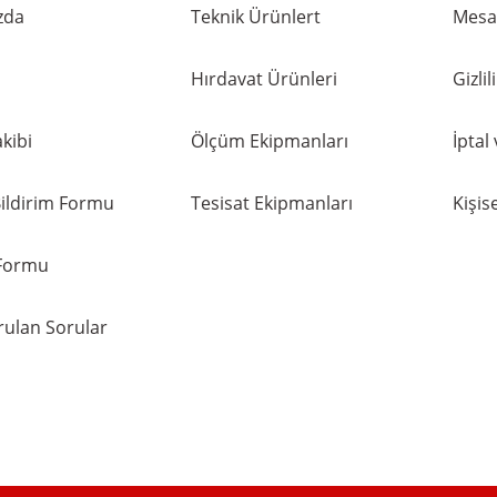
zda
Teknik Ürünlert
Mesaf
Hırdavat Ürünleri
Gizli
kibi
Ölçüm Ekipmanları
İptal
ildirim Formu
Tesisat Ekipmanları
Kişise
 Formu
rulan Sorular