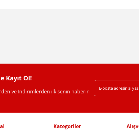
da yetersiz gördüğünüz noktaları öneri formunu kullanarak tarafımıza iletebil
Bu ürüne ilk yorumu siz yapın!
Yorum Yaz
e Kayıt Ol!
erden ve İndirimlerden ilk senin haberin
Gönder
al
Kategoriler
Alışv