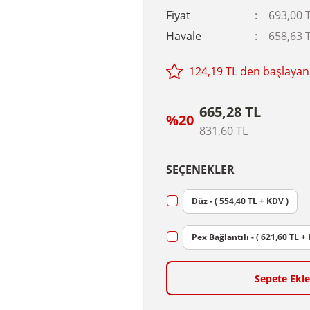
Fiyat
693,00 
Havale
658,63 T
124,19 TL den başlayan 
665,28 TL
%20
831,60 TL
SEÇENEKLER
Düz - ( 554,40 TL + KDV )
Pex Bağlantılı - ( 621,60 TL +
Sepete Ekle