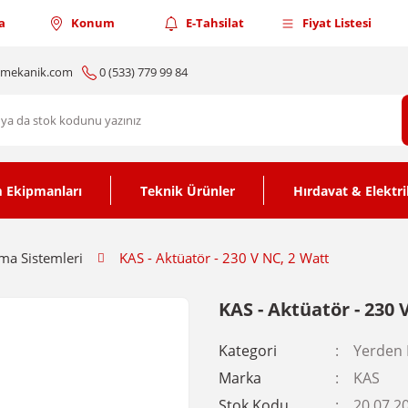
a
Konum
E-Tahsilat
Fiyat Listesi
nmekanik.com
0 (533) 779 99 84
 Ekipmanları
Teknik Ürünler
Hırdavat & Elektri
tma Sistemleri
KAS - Aktüatör - 230 V NC, 2 Watt
KAS - Aktüatör - 230 
Kategori
Yerden 
Marka
KAS
Stok Kodu
20.07.2