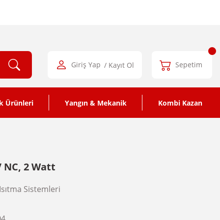
Giriş Yap
/ Kayıt Ol
Sepetim
k Ürünleri
Yangın & Mekanik
Kombi Kazan
V NC, 2 Watt
Isıtma Sistemleri
04