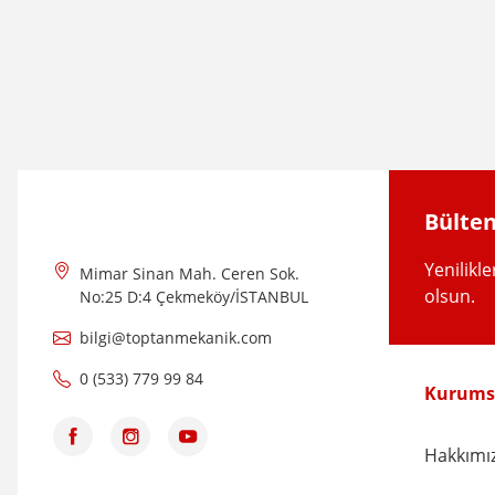
Bu ürünün fiyat bilgisi, resim, ürün açıklamalarında ve diğer konular
Görüş ve önerileriniz için teşekkür ederiz.
Ürün resmi kalitesiz, bozuk veya görüntülenemiyor.
Ürün açıklamasında eksik bilgiler bulunuyor.
Ürün bilgilerinde hatalar bulunuyor.
Ürün fiyatı diğer sitelerden daha pahalı.
Bülten
Bu ürüne benzer farklı alternatifler olmalı.
Yenilikl
Mimar Sinan Mah. Ceren Sok.
olsun.
No:25 D:4 Çekmeköy/İSTANBUL
bilgi@toptanmekanik.com
0 (533) 779 99 84
Kurums
Hakkımı