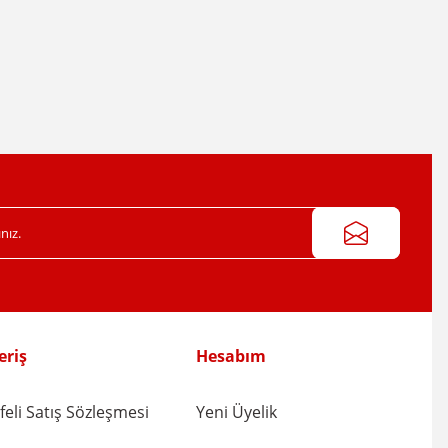
irsiniz.
eriş
Hesabım
eli Satış Sözleşmesi
Yeni Üyelik