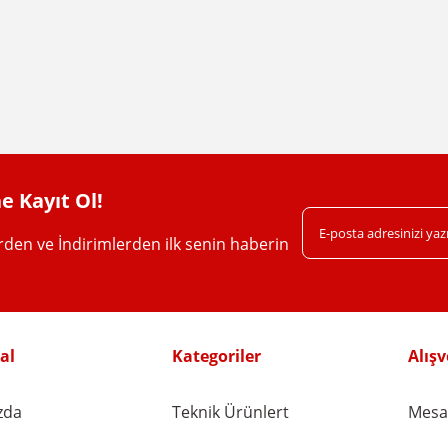
da yetersiz gördüğünüz noktaları öneri formunu kullanarak tarafımıza iletebil
Bu ürüne ilk yorumu siz yapın!
Yorum Yaz
e Kayıt Ol!
erden ve İndirimlerden ilk senin haberin
Gönder
al
Kategoriler
Alışv
zda
Teknik Ürünlert
Mesaf