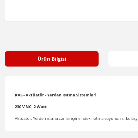
Ürün Bilgisi
KAS - Aktüatör - Yerden Isıtma Sistemleri
230 V NC, 2 Watt
Aktüatör. Yerden ısıtma zonlar içerisindeki ısıtma suyunun sirkülas