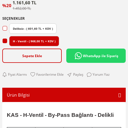
1.161,60 TL
%20
1.452,00 TL
SEÇENEKLER
Deliksiz - ( 601,60 TL + KDV )
H - Ventil - ( 968,00 TL + KDV )
Sepete Ekle
WhatsApp ile Sipariş
Fiyat Alarmı
Paylaş
Yorum Yaz
Ürün Bilgisi
KAS - H-Ventil - By-Pass Bağlantı - Delikli