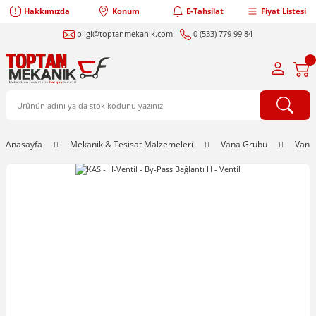
Hakkımızda
Konum
E-Tahsilat
Fiyat Listesi
bilgi@toptanmekanik.com
0 (533) 779 99 84
Anasayfa
Mekanik & Tesisat Malzemeleri
Vana Grubu
Vanal