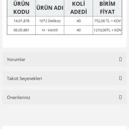
ÜRÜN
KOLİ
BİRİM
ÜRÜN ADI
KODU
ADEDİ
FİYAT
14.01.878
16*2 Deliksiz
40
752,00 TL + KDV
06.05.881
H - Ventil
40
1210,00TL + KDV
Yorumlar
Taksit Seçenekleri
Bu ürüne ilk yorumu siz yapın!
Önerileriniz
Yorum Yaz
Bu ürünün fiyat bilgisi, resim, ürün açıklamalarında ve diğer
konularda yetersiz gördüğünüz noktaları öneri formunu kullanarak
tarafımıza iletebilirsiniz.
Görüş ve önerileriniz için teşekkür ederiz.