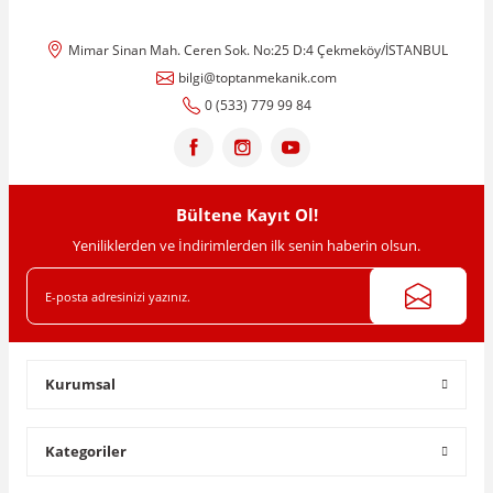
Mimar Sinan Mah. Ceren Sok. No:25 D:4 Çekmeköy/İSTANBUL
Ürün resmi kalitesiz, bozuk veya görüntülenemiyor.
bilgi@toptanmekanik.com
Ürün açıklamasında eksik bilgiler bulunuyor.
0 (533) 779 99 84
Ürün bilgilerinde hatalar bulunuyor.
Ürün fiyatı diğer sitelerden daha pahalı.
Bu ürüne benzer farklı alternatifler olmalı.
Bültene Kayıt Ol!
Yeniliklerden ve İndirimlerden ilk senin haberin olsun.
Gönder
Kurumsal
Kategoriler