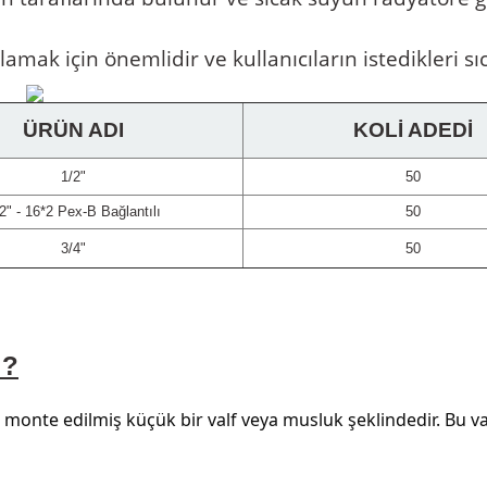
mak için önemlidir ve kullanıcıların istedikleri sı
ÜRÜN ADI
KOLİ ADEDİ
1/2"
50
2" - 16*2 Pex-B Bağlantılı
50
3/4"
50
 ?
monte edilmiş küçük bir valf veya musluk şeklindedir. Bu vana