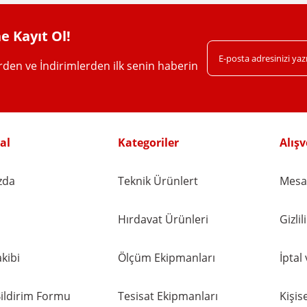
e Kayıt Ol!
erden ve İndirimlerden ilk senin haberin
Gönder
al
Kategoriler
Alışv
zda
Teknik Ürünlert
Mesaf
Hırdavat Ürünleri
Gizli
kibi
Ölçüm Ekipmanları
İptal
ildirim Formu
Tesisat Ekipmanları
Kişise