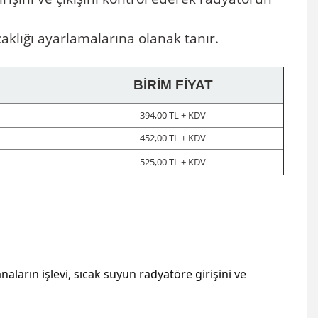
caklığı ayarlamalarına olanak tanır.
BİRİM FİYAT
394,00 TL + KDV
452,00 TL + KDV
525,00 TL + KDV
ların işlevi, sıcak suyun radyatöre girişini ve