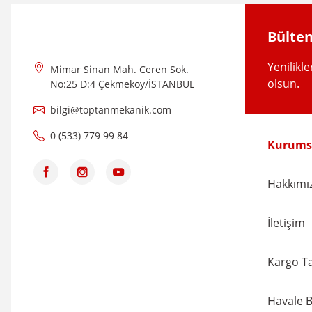
Ürün fiyatı diğer sitelerden daha pahalı.
Bülten
Bu ürüne benzer farklı alternatifler olmalı.
Yenilikl
Mimar Sinan Mah. Ceren Sok.
olsun.
No:25 D:4 Çekmeköy/İSTANBUL
bilgi@toptanmekanik.com
0 (533) 779 99 84
Kurums
Hakkımı
İletişim
Kargo Ta
Havale B