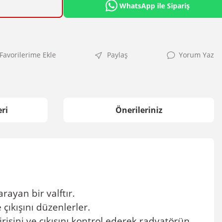
WhatsApp ile Sipariş
Paylaş
Yorum Yaz
ri
Önerileriniz
ayan bir valftır.
çıkışını düzenlerler.
rişini ve çıkışını kontrol ederek radyatörün