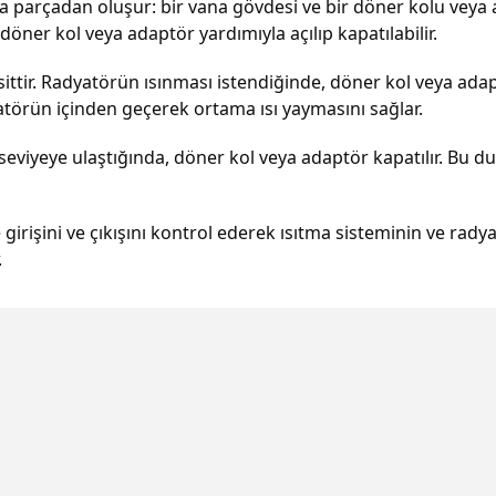
 ana parçadan oluşur: bir vana gövdesi ve bir döner kolu veya
öner kol veya adaptör yardımıyla açılıp kapatılabilir.
ttir. Radyatörün ısınması istendiğinde, döner kol veya adap
yatörün içinden geçerek ortama ısı yaymasını sağlar.
seviyeye ulaştığında, döner kol veya adaptör kapatılır. Bu d
girişini ve çıkışını kontrol ederek ısıtma sisteminin ve rady
.
da yetersiz gördüğünüz noktaları öneri formunu kullanarak tarafımıza iletebil
Bu ürüne ilk yorumu siz yapın!
Yorum Yaz