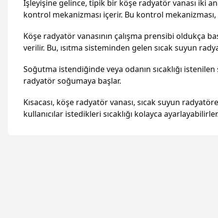
İşleyişine gelince, tipik bir köşe radyatör vanası iki
kontrol mekanizması içerir. Bu kontrol mekanizması, d
Köşe radyatör vanasının çalışma prensibi oldukça basi
verilir. Bu, ısıtma sisteminden gelen sıcak suyun rad
Soğutma istendiğinde veya odanın sıcaklığı istenilen 
radyatör soğumaya başlar.
Kısacası, köşe radyatör vanası, sıcak suyun radyatöre 
kullanıcılar istedikleri sıcaklığı kolayca ayarlayabilirler
Bu ürünün fiyat bilgisi, resim, ürün açıklamalarında ve diğer konular
Görüş ve önerileriniz için teşekkür ederiz.
Ürün resmi kalitesiz, bozuk veya görüntülenemiyor.
Ürün açıklamasında eksik bilgiler bulunuyor.
Ürün bilgilerinde hatalar bulunuyor.