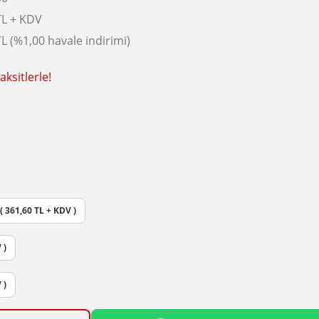
TL + KDV
L (%1,00 havale indirimi)
ksitlerle!
 ( 361,60 TL + KDV )
 )
 )