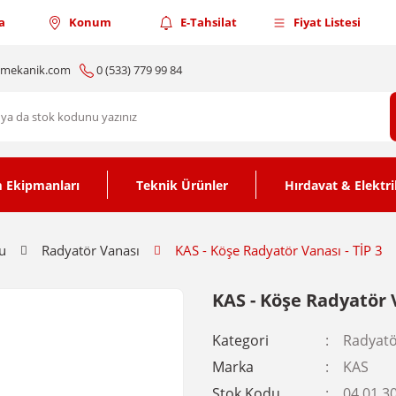
a
Konum
E-Tahsilat
Fiyat Listesi
nmekanik.com
0 (533) 779 99 84
 Ekipmanları
Teknik Ürünler
Hırdavat & Elektri
u
Radyatör Vanası
KAS - Köşe Radyatör Vanası - TİP 3
KAS - Köşe Radyatör V
Kategori
Radyatö
Marka
KAS
Stok Kodu
04.01.3