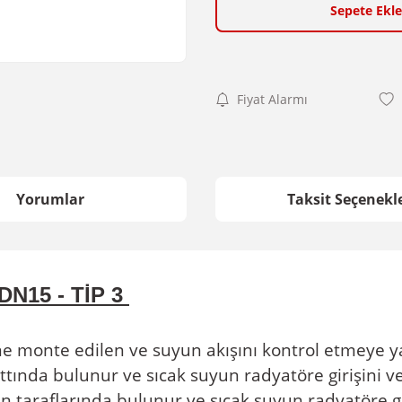
Sepete Ekle
Fiyat Alarmı
Yorumlar
Taksit Seçenekle
 DN15 - TİP 3
e monte edilen ve suyun akışını kontrol etmeye yar
tında bulunur ve sıcak suyun radyatöre girişini ve 
n taraflarında bulunur ve sıcak suyun radyatöre gi