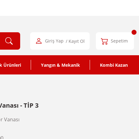
Giriş Yap
/ Kayıt Ol
Sepetim
k Ürünleri
Yangın & Mekanik
Kombi Kazan
anası - TİP 3
r Vanası
00