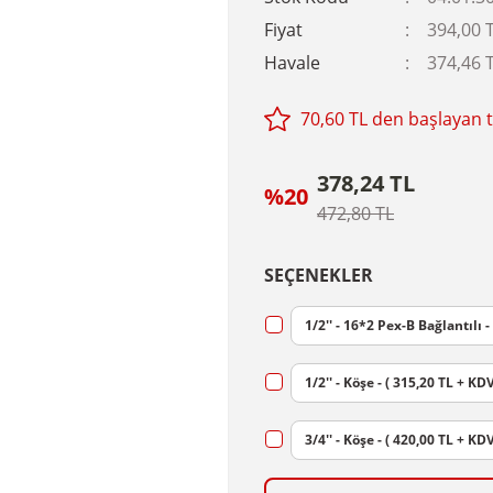
Fiyat
394,00 
Havale
374,46 T
70,60 TL den başlayan ta
378,24 TL
%20
472,80 TL
SEÇENEKLER
1/2'' - 16*2 Pex-B Bağlantılı -
1/2'' - Köşe - ( 315,20 TL + KDV
3/4'' - Köşe - ( 420,00 TL + KDV