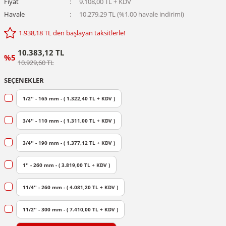
Fiyat
9.108,00 TL + KDV
Havale
10.279,29 TL (%1,00 havale indirimi)
1.938,18 TL den başlayan taksitlerle!
10.383,12 TL
%5
10.929,60 TL
SEÇENEKLER
1/2'' - 165 mm - ( 1.322,40 TL + KDV )
3/4'' - 110 mm - ( 1.311,00 TL + KDV )
3/4'' - 190 mm - ( 1.377,12 TL + KDV )
1'' - 260 mm - ( 3.819,00 TL + KDV )
11/4'' - 260 mm - ( 4.081,20 TL + KDV )
11/2'' - 300 mm - ( 7.410,00 TL + KDV )