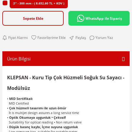
2'' - 300 mm - ( 8.652,60 TL + KDV )
Sepete Ekle
WhatsApp ile Sipariş
Fiyat Alarmı
Paylaş
Yorum Yaz
Ürün Bilgisi
KLEPSAN - Kuru Tip Çok Hüzmeli Soğuk Su Sayacı -
Modülsüz
•
MID Sertifikalı
MID Certified
•
Çok hüzmeli tasarımı ile uzun ömür
İt is multijet design assures a long service time
•
Optik Okumaya uygunluk • Çekvalf
Suitability for optical reading • Non return valve
•
Düşük basınç kaybı, İçme suyuna uygunluk
Low pressure loss, suitable for potable water