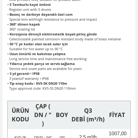
•
5 Tamburlu kayıt ünitesi
Register unit with 5 drums
•
Basınç ve darbeye dayanıklı özel cam
Special lens withhigh resistance to pressure and impact
•
360° dönen kapak
360° rotating lid
•
Korozyona dirençli elektrostatik boyalı pirinç gövde
Celectrostatik painted cerrosion resistant body made of brass metarial
•
50 °C ye kadar olan sıcak sular için
Suitable for hot water up to 90 °C
•
Uzun ömürlü ve bakımsız çalışma
Long service time and maintenance free working
•
Yıllarca yedek parça ve servis sağlama
Service and soare parts are available for years
•
3 yıl garanti • IP68
3 yearsof warranty • IP68
•
Tip onay kodu : KVS-5K DN20 110m
Type approval code: KVS-5S DN20 110mm
ÇAP (
ÜRÜN
Q3
DN / "
BOY
FİYAT
KODU
DEBİ
(m³/h)
)
1007,00
2,5 m³/h
KVS-2K
DN20 - 3/4"
190