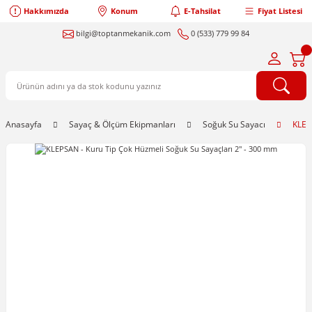
Hakkımızda
Konum
E-Tahsilat
Fiyat Listesi
bilgi@toptanmekanik.com
0 (533) 779 99 84
Anasayfa
Sayaç & Ölçüm Ekipmanları
Soğuk Su Sayacı
KLEP