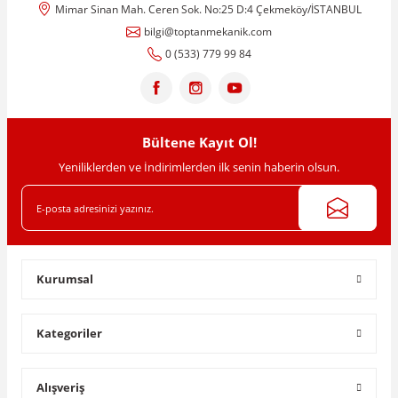
Mimar Sinan Mah. Ceren Sok. No:25 D:4 Çekmeköy/İSTANBUL
Ürün resmi kalitesiz, bozuk veya görüntülenemiyor.
bilgi@toptanmekanik.com
Ürün açıklamasında eksik bilgiler bulunuyor.
0 (533) 779 99 84
Ürün bilgilerinde hatalar bulunuyor.
Ürün fiyatı diğer sitelerden daha pahalı.
Bu ürüne benzer farklı alternatifler olmalı.
Bültene Kayıt Ol!
Yeniliklerden ve İndirimlerden ilk senin haberin olsun.
Gönder
Kurumsal
Kategoriler
Alışveriş