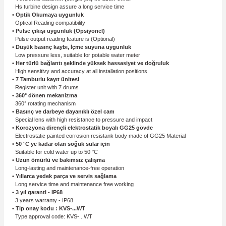
Hs turbine design assure a long service time
•
Optik Okumaya uygunluk
Optical Reading compatibility
•
Pulse çıkışı uygunluk (Opsiyonel)
Pulse output reading feature is (Optional)
•
Düşük basınç kaybı, İçme suyuna uygunluk
Low pressure less, suitable for potable water meter
•
Her türlü bağlantı şeklinde yüksek hassasiyet ve doğruluk
High sensitivy and accuracy at all installation positions
•
7 Tamburlu kayıt ünitesi
Register unit with 7 drums
•
360° dönen mekanizma
360° rotating mechanism
•
Basınç ve darbeye dayanıklı özel cam
Special lens with high resistance to pressure and impact
•
Korozyona dirençli elektrostatik boyalı GG25 gövde
Electrostatic painted corrosion resistank body made of GG25 Material
•
50 °C ye kadar olan soğuk sular için
Suitable for cold water up to 50 °C
•
Uzun ömürlü ve bakımsız çalışma
Long-lasting and maintenance-free operation
•
Yıllarca yedek parça ve servis sağlama
Long service time and maintenance free working
•
3 yıl garanti - IP68
3 years warranty - IP68
•
Tip onay kodu : KVS-...WT
Type approval code: KVS-...WT