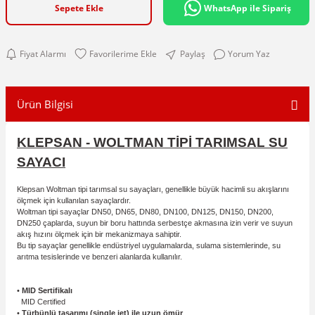
Sepete Ekle
WhatsApp ile Sipariş
Fiyat Alarmı
Paylaş
Yorum Yaz
Ürün Bilgisi
KLEPSAN - WOLTMAN TİPİ TARIMSAL SU
SAYACI
Klepsan Woltman tipi tarımsal su sayaçları, genellikle büyük hacimli su akışlarını
ölçmek için kullanılan sayaçlardır.
Woltman tipi sayaçlar DN50, DN65, DN80, DN100, DN125, DN150, DN200,
DN250 çaplarda, suyun bir boru hattında serbestçe akmasına izin verir ve suyun
akış hızını ölçmek için bir mekanizmaya sahiptir.
Bu tip sayaçlar genellikle endüstriyel uygulamalarda, sulama sistemlerinde, su
arıtma tesislerinde ve benzeri alanlarda kullanılır.
•
MID Sertifikalı
MID Certified
•
Türbünlü tasarımı (single jet) ile uzun ömür