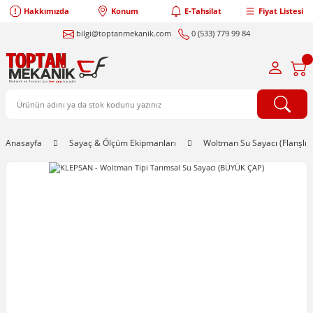
Hakkımızda
Konum
E-Tahsilat
Fiyat Listesi
bilgi@toptanmekanik.com
0 (533) 779 99 84
Anasayfa
Sayaç & Ölçüm Ekipmanları
Woltman Su Sayacı (Flanşlı)