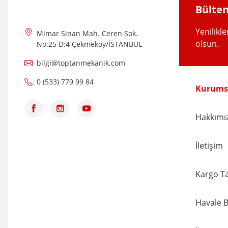
Bülten
Bu ürüne benzer farklı alternatifler olmalı.
Yenilikl
Mimar Sinan Mah. Ceren Sok.
olsun.
No:25 D:4 Çekmeköy/İSTANBUL
bilgi@toptanmekanik.com
0 (533) 779 99 84
Kurums
Hakkımı
İletişim
Kargo Ta
Havale B