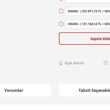
DN600 - ( 327.871,74 TL + KDV
DN450 - ( 131.130,14 TL + KDV
Sepete Ekle
Fiyat Alarmı
Yorumlar
Taksit Seçenekle