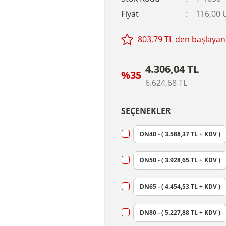
Fiyat
116,00 
803,79 TL den başlayan 
4.306,04 TL
%35
6.624,68 TL
SEÇENEKLER
DN40 - ( 3.588,37 TL + KDV )
DN50 - ( 3.928,65 TL + KDV )
DN65 - ( 4.454,53 TL + KDV )
DN80 - ( 5.227,88 TL + KDV )