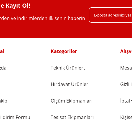
e Kayıt Ol!
erden ve İndirimlerden ilk senin haberin
Gönder
al
Kategoriler
Alışv
zda
Teknik Ürünlert
Mesaf
Hırdavat Ürünleri
Gizli
kibi
Ölçüm Ekipmanları
İptal
ildirim Formu
Tesisat Ekipmanları
Kişise