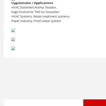
Uygulamalar / Applications
HVAC Sistemleri.Arıtma Tesisleri,
Kağıt Endüstrisi, Tatlı Su Tesisatları
HVAC Systems, Water treatment systems,
Paper industry, Fresh water system
Bu ürünün fiyat bilgisi, resim, ürün açıklamalarında ve diğer konular
Görüş ve önerileriniz için teşekkür ederiz.
Ürün resmi kalitesiz, bozuk veya görüntülenemiyor.
Ürün açıklamasında eksik bilgiler bulunuyor.
Ürün bilgilerinde hatalar bulunuyor.
Ürün fiyatı diğer sitelerden daha pahalı.