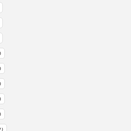
)
)
)
)
)
 )