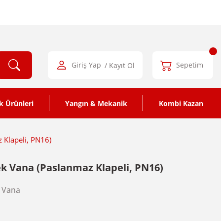
Giriş Yap
/ Kayıt Ol
Sepetim
k Ürünleri
Yangın & Mekanik
Kombi Kazan
 Klapeli, PN16)
k Vana (Paslanmaz Klapeli, PN16)
 Vana