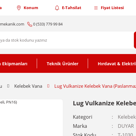
a
Konum
E-Tahsilat
Fiyat Listesi
nmekanik.com
0 (533) 779 99 84
 Ekipmanları
Teknik Ürünler
Hırdavat & Elektri
u
Kelebek Vana
Lug Vulkanize Kelebek Vana (Paslanmaz
Lug Vulkanize Kelebe
Kategori
Kelebek
Marka
DUYAR
Stok Kodu
T-1030