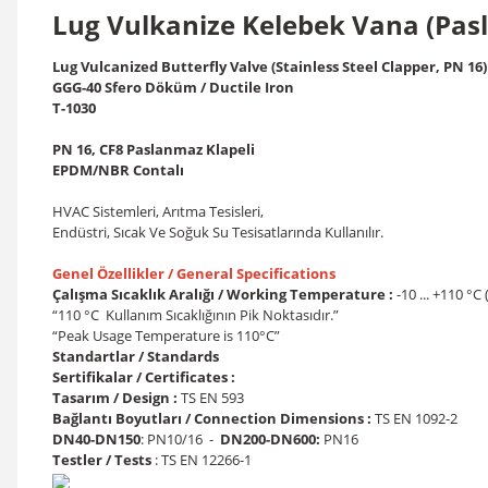
Lug Vulkanize Kelebek Vana (Pas
Lug Vulcanized Butterfly Valve (Stainless Steel Clapper, PN 16)
GGG-40 Sfero Döküm / Ductile Iron
T-1030
PN 16, CF8 Paslanmaz Klapeli
EPDM/NBR Contalı
HVAC Sistemleri, Arıtma Tesisleri,
Endüstri, Sıcak Ve Soğuk Su Tesisatlarında Kullanılır.
Genel Özellikler / General Specifications
Çalışma Sıcaklık Aralığı / Working Temperature :
-10 ... +110 °C 
“110 °C Kullanım Sıcaklığının Pik Noktasıdır.”
“Peak Usage Temperature is 110°C”
Standartlar / Standards
Sertifikalar / Certificates :
Tasarım / Design :
TS EN 593
Bağlantı Boyutları / Connection Dimensions :
TS EN 1092-2
DN40-DN150
: PN10/16 -
DN200-DN600:
PN16
Testler / Tests
: TS EN 12266-1