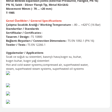
Metal Bellows Expansion Joints (External Pressured, Flanged, PN 16)
PN 16, Sabit - Döner Flanşlı Tip, Metal Körüklü
Movement 90mm (- 70 ... +20 mm)
T-1985
Genel Özellikler / General Specifications
Çalışma Sıcaklık Aralığı / Working Temperature :
-80 ... +420°C (16 Bar)
Standartlar / Standards
Sertifikalar / Certificates :
Tasarım / Design :
TS 10880
Bağlantı Boyutları / Connection Dimensions :
TS EN 1092-1 (PN 16)
Testler / Tests :
TS EN 12266-1
Uygulamalar / Applications
Sıcak ve soğuk su sistemleri, basınçlı hava,kızgın su, buhar,
kızgın buhar, kızgın yağ sistemleri
Hot and cold water systems,compressed air, superheated water,
steam, superheated steam systems, superheated oil systems