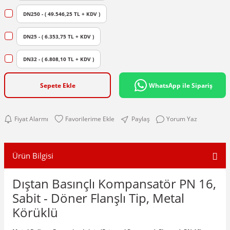
DN250 - ( 49.546,25 TL + KDV )
DN25 - ( 6.353,75 TL + KDV )
DN32 - ( 6.808,10 TL + KDV )
Sepete Ekle
WhatsApp ile Sipariş
Fiyat Alarmı
Paylaş
Yorum Yaz
Ürün Bilgisi
Dıştan Basınçlı Kompansatör PN 16,
Sabit - Döner Flanşlı Tip, Metal
Körüklü