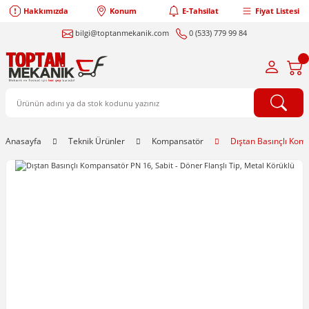
Hakkımızda
Konum
E-Tahsilat
Fiyat Listesi
bilgi@toptanmekanik.com
0 (533) 779 99 84
Anasayfa
Teknik Ürünler
Kompansatör
Dıştan Basınçlı Komp