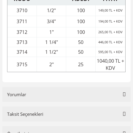
3710
1/2"
100
149,00 TL + KDV
3711
3/4"
100
194,00 TL + KDV
3712
1"
100
265,00 TL + KDV
3713
1 1/4"
50
446,00 TL + KDV
3714
1 1/2"
50
595,00 TL + KDV
1040,00 TL +
3715
2"
25
KDV
Yorumlar
Taksit Seçenekleri
Bu ürüne ilk yorumu siz yapın!