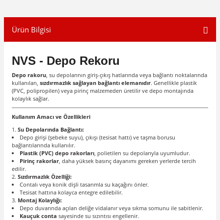
Ürün Bilgisi
NVS - Depo Rekoru
Depo rakoru
, su depolarının giriş-çıkış hatlarında veya bağlantı noktalarında
kullanılan,
sızdırmazlık sağlayan bağlantı elemanıdır
. Genellikle plastik
(PVC, polipropilen) veya pirinç malzemeden üretilir ve depo montajında
kolaylık sağlar.
Kullanım Amacı ve Özellikleri
Su Depolarında Bağlantı:
Depo girişi (şebeke suyu), çıkışı (tesisat hattı) ve taşma borusu
bağlantılarında kullanılır.
Plastik (PVC) depo rakorları
, polietilen su depolarıyla uyumludur.
Pirinç rakorlar
, daha yüksek basınç dayanımı gereken yerlerde tercih
edilir.
Sızdırmazlık Özelliği:
Contalı veya konik dişli tasarımla su kaçağını önler.
Tesisat hattına kolayca entegre edilebilir.
Montaj Kolaylığı:
Depo duvarında açılan deliğe vidalanır veya sıkma somunu ile sabitlenir.
Kauçuk conta
sayesinde su sızıntısı engellenir.