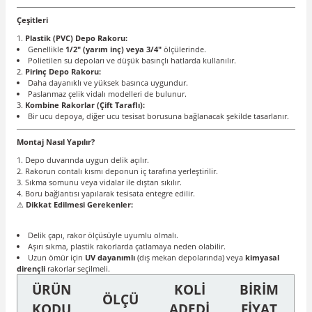
Çeşitleri
Plastik (PVC) Depo Rakoru:
Genellikle
1/2" (yarım inç) veya 3/4"
ölçülerinde.
Polietilen su depoları ve düşük basınçlı hatlarda kullanılır.
Pirinç Depo Rakoru:
Daha dayanıklı ve yüksek basınca uygundur.
Paslanmaz çelik vidalı modelleri de bulunur.
Kombine Rakorlar (Çift Taraflı):
Bir ucu depoya, diğer ucu tesisat borusuna bağlanacak şekilde tasarlanır.
Montaj Nasıl Yapılır?
Depo duvarında uygun delik açılır.
Rakorun contalı kısmı deponun iç tarafına yerleştirilir.
Sıkma somunu veya vidalar ile dıştan sıkılır.
Boru bağlantısı yapılarak tesisata entegre edilir.
Dikkat Edilmesi Gerekenler:
⚠
Delik çapı, rakor ölçüsüyle uyumlu olmalı.
Aşırı sıkma, plastik rakorlarda çatlamaya neden olabilir.
Uzun ömür için
UV dayanımlı
(dış mekan depolarında) veya
kimyasal
dirençli
rakorlar seçilmeli.
ÜRÜN
KOLİ
BİRİM
ÖLÇÜ
KODU
ADEDİ
FİYAT