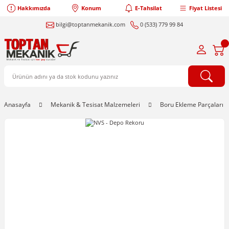
Hakkımızda
Konum
E-Tahsilat
Fiyat Listesi
bilgi@toptanmekanik.com
0 (533) 779 99 84
Anasayfa
Mekanik & Tesisat Malzemeleri
Boru Ekleme Parçaları