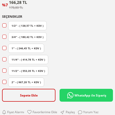
166,28 TL
%7
178,80 TL
SEÇENEKLER
1/2'' - ( 138,57 TL + KDV )
3/4'' - ( 180,42 TL + KDV )
1'' - ( 246,45 TL + KDV )
11/4'' - ( 414,78 TL + KDV )
11/2'' - ( 553,35 TL + KDV )
2'' - ( 967,20 TL + KDV )
Sepete Ekle
WhatsApp ile Sipariş
Fiyat Alarmı
Paylaş
Yorum Yaz