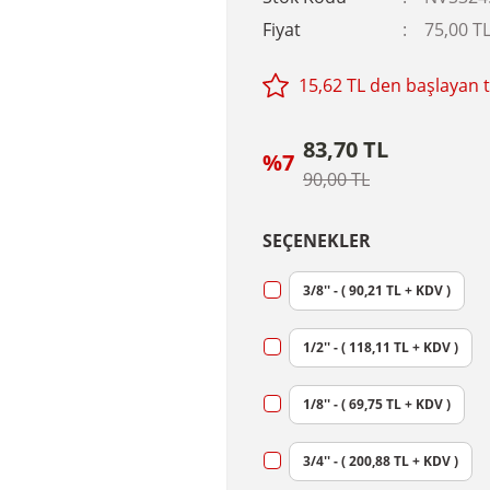
Fiyat
75,00 T
15,62 TL den başlayan ta
83,70 TL
%7
90,00 TL
SEÇENEKLER
3/8'' - ( 90,21 TL + KDV )
1/2'' - ( 118,11 TL + KDV )
1/8'' - ( 69,75 TL + KDV )
3/4'' - ( 200,88 TL + KDV )