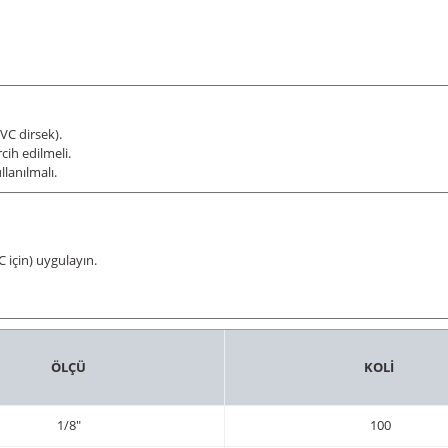
VC dirsek).
cih edilmeli.
lanılmalı.
C için) uygulayın.
ÖLÇÜ
KOLİ
1/8"
100