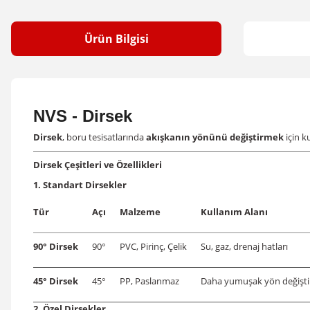
Ürün Bilgisi
NVS - Dirsek
Dirsek
, boru tesisatlarında
akışkanın yönünü değiştirmek
için k
Dirsek Çeşitleri ve Özellikleri
1. Standart Dirsekler
Tür
Açı
Malzeme
Kullanım Alanı
90° Dirsek
90°
PVC, Pirinç, Çelik
Su, gaz, drenaj hatları
45° Dirsek
45°
PP, Paslanmaz
Daha yumuşak yön değişti
2. Özel Dirsekler