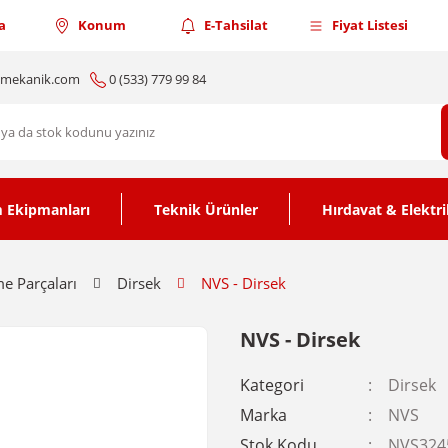
a
Konum
E-Tahsilat
Fiyat Listesi
nmekanik.com
0 (533) 779 99 84
 Ekipmanları
Teknik Ürünler
Hırdavat & Elektri
e Parçaları
Dirsek
NVS - Dirsek
NVS - Dirsek
Kategori
Dirsek
Marka
NVS
Stok Kodu
NVS324