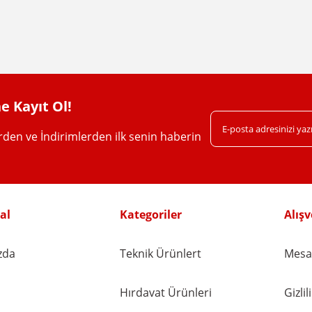
Bu ürüne ilk yorumu siz yapın!
Yorum Yaz
e Kayıt Ol!
erden ve İndirimlerden ilk senin haberin
Gönder
al
Kategoriler
Alışv
zda
Teknik Ürünlert
Mesaf
Hırdavat Ürünleri
Gizli