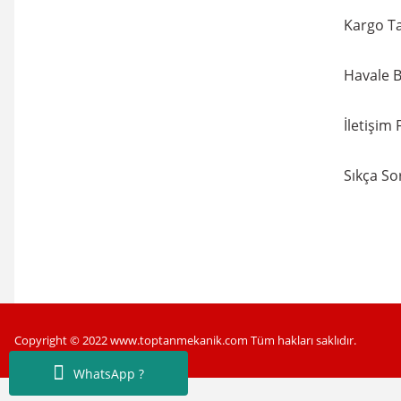
Kargo Ta
Havale B
İletişim
Sıkça So
Copyright © 2022 www.toptanmekanik.com Tüm hakları saklıdır.
WhatsApp ?