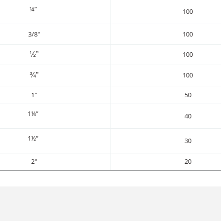
¼”
100
3/8"
100
100
½”
100
¾”
1"
50
1¼”
40
1½”
30
2"
20
da yetersiz gördüğünüz noktaları öneri formunu kullanarak tarafımıza iletebil