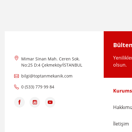
Ürün resmi kalitesiz, bozuk veya görüntülenemiyor.
Ürün açıklamasında eksik bilgiler bulunuyor.
Ürün bilgilerinde hatalar bulunuyor.
Ürün fiyatı diğer sitelerden daha pahalı.
Bülten
Bu ürüne benzer farklı alternatifler olmalı.
Yenilikl
Mimar Sinan Mah. Ceren Sok.
olsun.
No:25 D:4 Çekmeköy/İSTANBUL
bilgi@toptanmekanik.com
0 (533) 779 99 84
Kurums
Hakkımı
İletişim