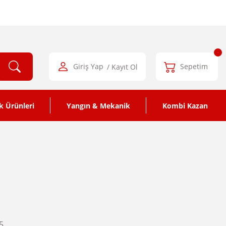
Giriş Yap
/ Kayıt Ol
Sepetim
k Ürünleri
Yangın & Mekanik
Kombi Kazan
5