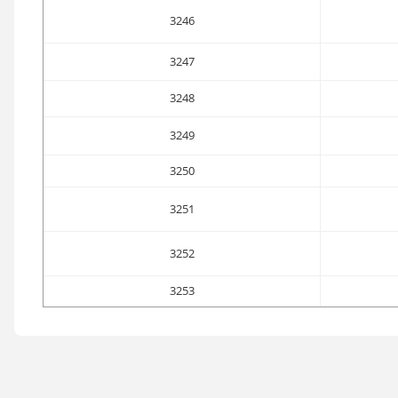
3246
3247
3248
3249
3250
3251
3252
3253
Bu ürünün fiyat bilgisi, resim, ürün açıklamalarında ve diğer konular
Görüş ve önerileriniz için teşekkür ederiz.