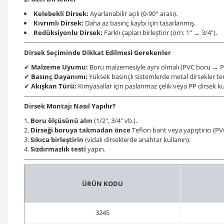
Kelebekli Dirsek:
Ayarlanabilir açılı (0-90° arası).
Kıvrımlı Dirsek:
Daha az basınç kaybı için tasarlanmış.
Redüksiyonlu Dirsek:
Farklı çapları birleştirir (örn: 1" → 3/4").
Dirsek Seçiminde Dikkat Edilmesi Gerekenler
Malzeme Uyumu:
Boru malzemesiyle aynı olmalı (PVC boru → P
✔
Basınç Dayanımı:
Yüksek basınçlı sistemlerde metal dirsekler ter
✔
Akışkan Türü:
Kimyasallar için paslanmaz çelik veya PP dirsek kul
✔
Dirsek Montajı Nasıl Yapılır?
Boru ölçüsünü alın
(1/2", 3/4" vb.).
Dirseği boruya takmadan önce
Teflon bant veya yapıştırıcı (PV
Sıkıca birleştirin
(vidalı dirseklerde anahtar kullanın).
Sızdırmazlık testi
yapın.
ÜRÜN KODU
3245