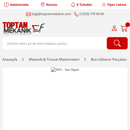
Hakkımızda
Konum
E-Tahsilat
Fiyat Listesi
bilgi@toptanmekanik.com
0 (533) 779 99 84
Anasayfa
Mekanik & Tesisat Malzemeleri
Boru Ekleme Parçaları