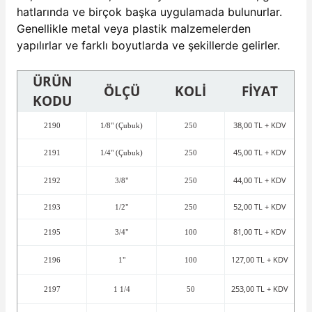
hatlarında ve birçok başka uygulamada bulunurlar.
Genellikle metal veya plastik malzemelerden
yapılırlar ve farklı boyutlarda ve şekillerde gelirler.
ÜRÜN
ÖLÇÜ
KOLİ
FİYAT
KODU
38,00 TL + KDV
2190
1/8" (Çubuk)
250
45,00 TL + KDV
2191
1/4" (Çubuk)
250
44,00 TL + KDV
2192
3/8"
250
52,00 TL + KDV
2193
1/2"
250
81,00 TL + KDV
2195
3/4"
100
127,00 TL + KDV
2196
1"
100
253,00 TL + KDV
2197
1 1/4
50