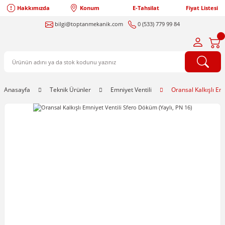
Hakkımızda
Konum
E-Tahsilat
Fiyat Listesi
bilgi@toptanmekanik.com
0 (533) 779 99 84
Anasayfa
Teknik Ürünler
Emniyet Ventili
Oransal Kalkışlı Em