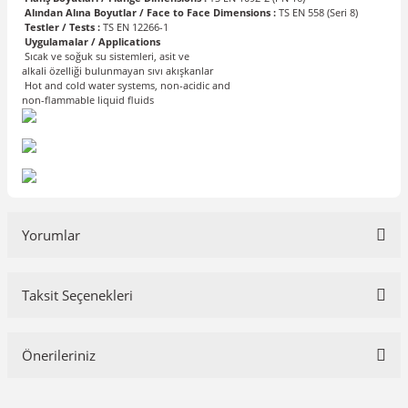
Alından Alına Boyutlar / Face to Face Dimensions :
TS EN 558 (Seri 8)
Testler / Tests :
TS EN 12266-1
Uygulamalar / Applications
Sıcak ve soğuk su sistemleri, asit ve
alkali özelliği bulunmayan sıvı akışkanlar
Hot and cold water systems, non-acidic and
non-flammable liquid fluids
Yorumlar
Taksit Seçenekleri
Bu ürüne ilk yorumu siz yapın!
Önerileriniz
Yorum Yaz
Bu ürünün fiyat bilgisi, resim, ürün açıklamalarında ve diğer