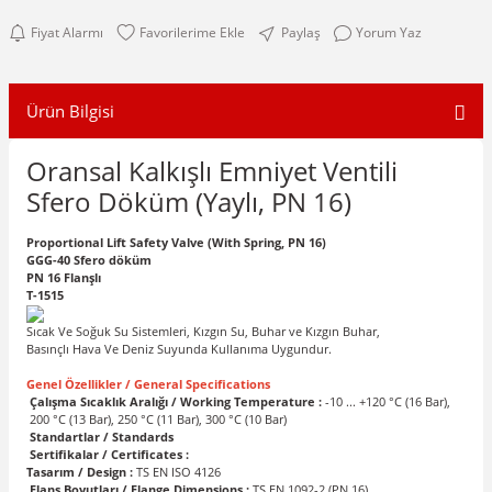
Fiyat Alarmı
Paylaş
Yorum Yaz
Ürün Bilgisi
Oransal Kalkışlı Emniyet Ventili
Sfero Döküm (Yaylı, PN 16)
Proportional Lift Safety Valve (With Spring, PN 16)
GGG-40 Sfero döküm
PN 16 Flanşlı
T-1515
Sıcak Ve Soğuk Su Sistemleri, Kızgın Su, Buhar ve Kızgın Buhar,
Basınçlı Hava Ve Deniz Suyunda Kullanıma Uygundur.
Genel Özellikler / General Specifications
Çalışma Sıcaklık Aralığı / Working Temperature :
-10 ... +120 °C (16 Bar),
200 °C (13 Bar), 250 °C (11 Bar), 300 °C (10 Bar)
Standartlar / Standards
Sertifikalar / Certificates :
Tasarım / Design :
TS EN ISO 4126
Flanş Boyutları / Flange Dimensions :
TS EN 1092-2 (PN 16)