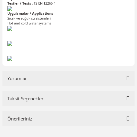
Testler / Tests :
TS EN 12266-1
Uygulamalar / Applications
Sıcak ve soğuk su sistemleri
Hot and cold water systems
Yorumlar
Taksit Seçenekleri
Bu ürüne ilk yorumu siz yapın!
Önerileriniz
Yorum Yaz
Bu ürünün fiyat bilgisi, resim, ürün açıklamalarında ve diğer