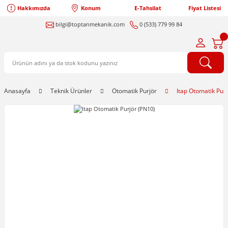
Hakkımızda
Konum
E-Tahsilat
Fiyat Listesi
bilgi@toptanmekanik.com
0 (533) 779 99 84
Anasayfa
Teknik Ürünler
Otomatik Purjör
Itap Otomatik Pur