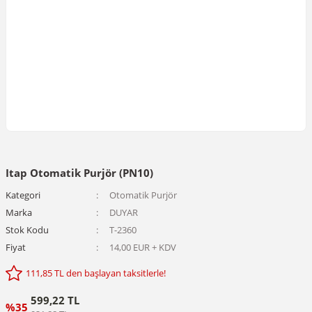
Itap Otomatik Purjör (PN10)
Kategori
Otomatik Purjör
Marka
DUYAR
Stok Kodu
T-2360
Fiyat
14,00 EUR + KDV
111,85 TL den başlayan taksitlerle!
599,22 TL
%35