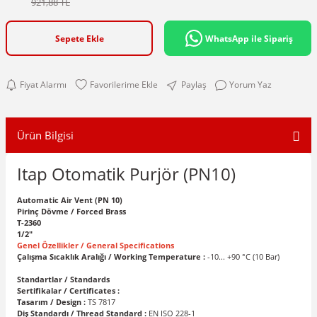
921,88 TL
Sepete Ekle
WhatsApp ile Sipariş
Fiyat Alarmı
Paylaş
Yorum Yaz
Ürün Bilgisi
Itap Otomatik Purjör (PN10)
Automatic Air Vent (PN 10)
Pirinç Dövme / Forced Brass
T-2360
1/2"
Genel Özellikler / General Specifications
Çalışma Sıcaklık Aralığı / Working Temperature :
-10... +90 °C (10 Bar)
Standartlar / Standards
Sertifikalar / Certificates :
Tasarım / Design :
TS 7817
Diş Standardı / Thread Standard :
EN ISO 228-1