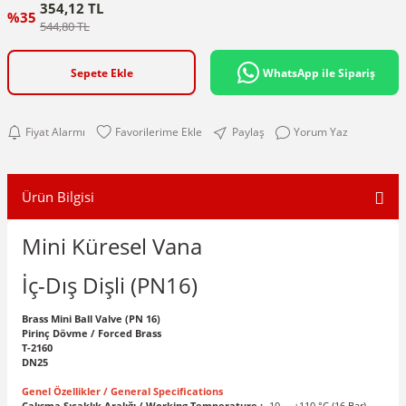
354,12 TL
%35
544,80 TL
Sepete Ekle
WhatsApp ile Sipariş
Fiyat Alarmı
Paylaş
Yorum Yaz
Ürün Bilgisi
Mini Küresel Vana
İç-Dış Dişli (PN16)
Brass Mini Ball Valve (PN 16)
Pirinç Dövme / Forced Brass
T-2160
DN25
Genel Özellikler / General Specifications
Çalışma Sıcaklık Aralığı / Working Temperature :
-10 ... +110 °C (16 Bar)