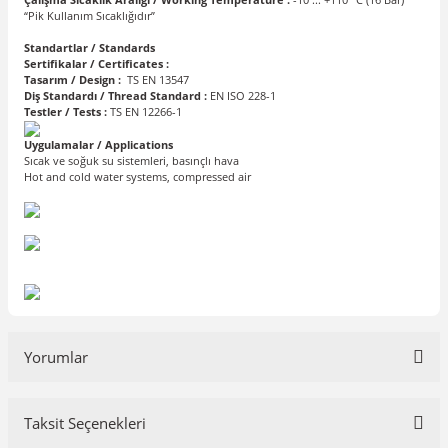
“Pik Kullanım Sıcaklığıdır”
Standartlar / Standards
Sertifikalar / Certificates :
Tasarım / Design :
TS EN 13547
Diş Standardı / Thread Standard :
EN ISO 228-1
Testler / Tests :
TS EN 12266-1
Uygulamalar / Applications
Sıcak ve soğuk su sistemleri, basınçlı hava
Hot and cold water systems, compressed air
Yorumlar
Taksit Seçenekleri
Bu ürüne ilk yorumu siz yapın!