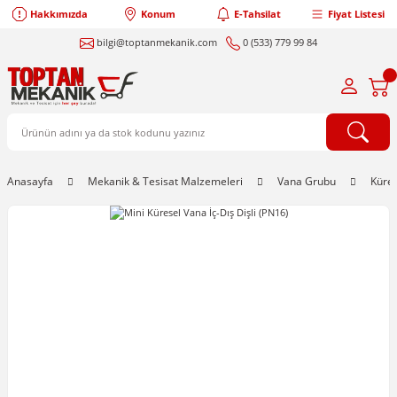
Hakkımızda
Konum
E-Tahsilat
Fiyat Listesi
bilgi@toptanmekanik.com
0 (533) 779 99 84
Anasayfa
Mekanik & Tesisat Malzemeleri
Vana Grubu
Küre