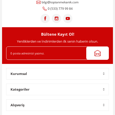
bilgi@toptanmekanik.com
Ürün açıklamasında eksik bilgiler bulunuyor.
0 (533) 779 99 84
Ürün bilgilerinde hatalar bulunuyor.
Ürün fiyatı diğer sitelerden daha pahalı.
Bu ürüne benzer farklı alternatifler olmalı.
Bültene Kayıt Ol!
Yeniliklerden ve İndirimlerden ilk senin haberin olsun.
Gönder
Kurumsal
Kategoriler
Alışveriş