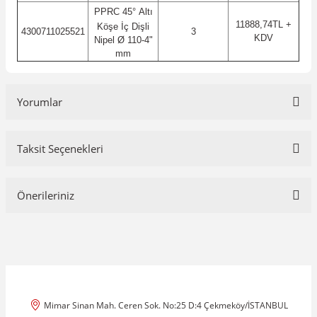
PPRC
45°
Altı
11888,74TL +
Köşe İç Dişli
4300711025521
3
KDV
Nipel Ø 110-4"
mm
Yorumlar
Taksit Seçenekleri
Bu ürüne ilk yorumu siz yapın!
Önerileriniz
Yorum Yaz
Bu ürünün fiyat bilgisi, resim, ürün açıklamalarında ve diğer
konularda yetersiz gördüğünüz noktaları öneri formunu kullanarak
tarafımıza iletebilirsiniz.
Görüş ve önerileriniz için teşekkür ederiz.
Mimar Sinan Mah. Ceren Sok. No:25 D:4 Çekmeköy/İSTANBUL
Ürün resmi kalitesiz, bozuk veya görüntülenemiyor.