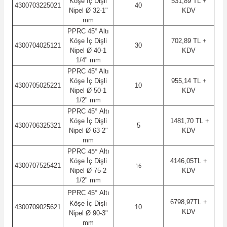
Köşe İç Dişli
531,89 TL +
4300703225021
40
Nipel Ø 32-1"
KDV
mm
PPRC
45°
Altı
Köşe İç Dişli
702,89 TL +
4300704025121
30
Nipel Ø 40-1
KDV
1/4" mm
PPRC
45°
Altı
Köşe İç Dişli
955,14 TL +
4300705025221
10
Nipel Ø 50-1
KDV
1/2" mm
PPRC
45°
Altı
Köşe İç Dişli
1481,70 TL +
4300706325321
5
Nipel Ø 63-2"
KDV
mm
45°
PPRC
Altı
Köşe İç Dişli
4146,05TL +
4300707525421
16
Nipel Ø 75-2
KDV
1/2" mm
PPRC
45°
Altı
6798,97TL +
Köşe İç Dişli
4300709025621
10
KDV
Nipel Ø 90-3"
mm