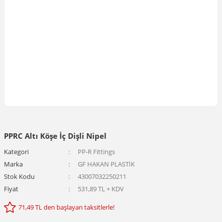
PPRC Altı Köşe İç Dişli Nipel
Kategori
PP-R Fittings
Marka
GF HAKAN PLASTİK
Stok Kodu
43007032250211
Fiyat
531,89 TL + KDV
71,49 TL den başlayan taksitlerle!