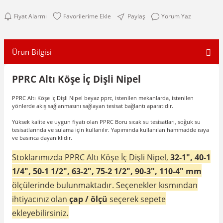
Fiyat Alarmı
Paylaş
Yorum Yaz
Ürün Bilgisi
PPRC Altı Köşe İç Dişli Nipel
PPRC Altı Köşe İç Dişli Nipel beyaz pprc, istenilen mekanlarda, istenilen
yönlerde akış sağlanmasını sağlayan tesisat bağlantı aparatıdır.
Yüksek kalite ve uygun fiyatı olan PPRC Boru sıcak su tesisatları, soğuk su
tesisatlarında ve sulama için kullanılır. Yapımında kullanılan hammadde ısıya
ve basınca dayanıklıdır.
Stoklarımızda PPRC
Altı Köşe İç Dişli Nipel
,
32-1
", 40-1
1/4", 50-1 1/2", 63-2", 75-2 1/2", 90-3", 110-4" mm
ölçülerinde bulunmaktadır.
Seçenekler kısmından
ihtiyacınız olan
çap / ölçü
seçerek sepete
.
ekleyebilirsiniz