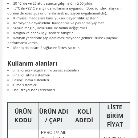
20 °C 'de ve 25 atü basınçta çalışma ömrü 50 yıldır.
-5°C ile +95°C aralığında kullanıma uygundur (Boru içindeki akışkanın
donma derecesi göz önüne alınarak izolasyon uygulanmalıdır).
Kimyasal maddelere karşı yüksek dayanıklılık gösterir.
Korozyona dayanıklıdır. Kireçlenme ve paslanma yapmaz.
Suyun rengini, kokusunu ve tadını değiştirmez.
Kaygan ve parlak iç yüzeylere sahiptir.
Kaynak yerlerinde çap daralması meydana gelmez. Yüksek kaynak
performansı vardır.
Montajda tasarruf sağlar ve filtresi yoktur.
Kullanım alanları
Bina içi sıcak-soğuk sıhhi tesisat sistemleri
Bina içi ısıtma sistemleri
Basınçlı hava sistemleri
Klima sistemleri
Endüstriyel boru sistemleri
LİSTE
ÜRÜN
ÜRÜN ADI
KOLİ
BİRİM
KODU
/ ÇAPI
ADEDİ
FİYAT
45°
PPRC
Altı