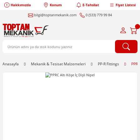
Hakkımızda
Konum
E-Tahsilat
Fiyat Listesi
bilgi@toptanmekanik.com
0 (533) 779 99 84
Anasayfa
Mekanik & Tesisat Malzemeleri
PP-R Fittings
PPRC 