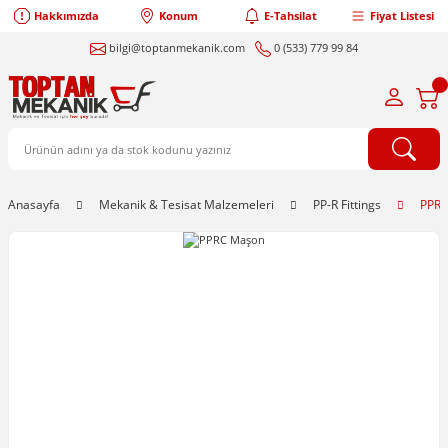
Hakkımızda
Konum
E-Tahsilat
Fiyat Listesi
bilgi@toptanmekanik.com
0 (533) 779 99 84
Anasayfa
Mekanik & Tesisat Malzemeleri
PP-R Fittings
PPRC