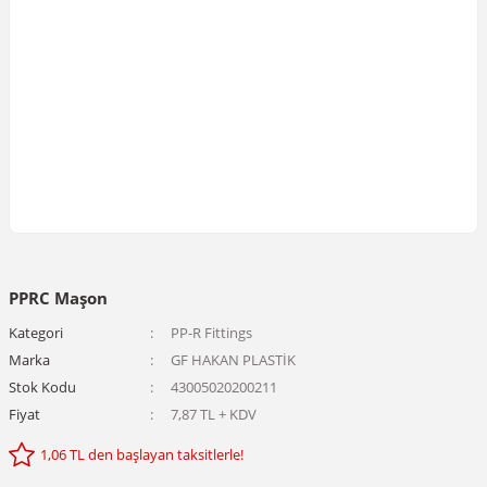
PPRC Maşon
Kategori
PP-R Fittings
Marka
GF HAKAN PLASTİK
Stok Kodu
43005020200211
Fiyat
7,87 TL + KDV
1,06 TL den başlayan taksitlerle!