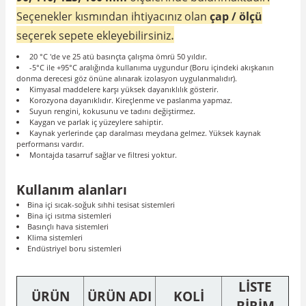
Seçenekler kısmından ihtiyacınız olan
çap / ölçü
.
seçerek sepete ekleyebilirsiniz
20 °C 'de ve 25 atü basınçta çalışma ömrü 50 yıldır.
-5°C ile +95°C aralığında kullanıma uygundur (Boru içindeki akışkanın
donma derecesi göz önüne alınarak izolasyon uygulanmalıdır).
Kimyasal maddelere karşı yüksek dayanıklılık gösterir.
Korozyona dayanıklıdır. Kireçlenme ve paslanma yapmaz.
Suyun rengini, kokusunu ve tadını değiştirmez.
Kaygan ve parlak iç yüzeylere sahiptir.
Kaynak yerlerinde çap daralması meydana gelmez. Yüksek kaynak
performansı vardır.
Montajda tasarruf sağlar ve filtresi yoktur.
Kullanım alanları
Bina içi sıcak-soğuk sıhhi tesisat sistemleri
Bina içi ısıtma sistemleri
Basınçlı hava sistemleri
Klima sistemleri
Endüstriyel boru sistemleri
LİSTE
ÜRÜN
ÜRÜN ADI
KOLİ
BİRİM