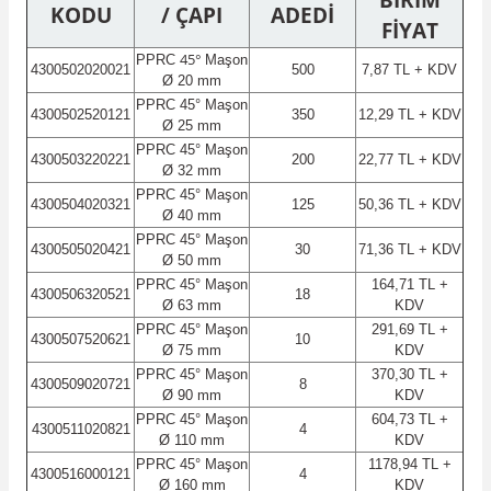
KODU
/ ÇAPI
ADEDİ
FİYAT
45°
PPRC
Maşon
4300502020021
500
7,87 TL + KDV
Ø 20 mm
PPRC
45°
Maşon
4300502520121
350
12,29 TL + KDV
Ø 25 mm
PPRC
45°
Maşon
4300503220221
200
22,77 TL + KDV
Ø 32 mm
PPRC
45°
Maşon
4300504020321
125
50,36 TL + KDV
Ø 40 mm
PPRC
45°
Maşon
4300505020421
30
71,36 TL + KDV
Ø 50 mm
PPRC
45°
Maşon
164,71 TL +
4300506320521
18
Ø 63 mm
KDV
PPRC
45°
Maşon
291,69 TL +
4300507520621
10
Ø 75 mm
KDV
PPRC
45°
Maşon
370,30 TL +
4300509020721
8
Ø 90 mm
KDV
PPRC
45°
Maşon
604,73 TL +
4300511020821
4
Ø 110 mm
KDV
PPRC
45°
Maşon
1178,94 TL +
4300516000121
4
Ø 160 mm
KDV