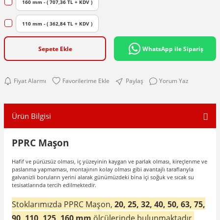
160 mm - ( 707,36 TL + KDV )
110 mm - ( 362,84 TL + KDV )
Sepete Ekle
WhatsApp ile Sipariş
Fiyat Alarmı
Paylaş
Yorum Yaz
Ürün Bilgisi
PPRC Maşon
Hafif ve pürüzsüz olması, iç yüzeyinin kaygan ve parlak olması, kireçlenme ve
paslanma yapmaması, montajının kolay olması gibi avantajlı taraflarıyla
galvanizli boruların yerini alarak günümüzdeki bina içi soğuk ve sıcak su
tesisatlarında tercih edilmektedir.
Stoklarımızda PPRC Maşon,
20, 25, 32, 40, 50, 63, 75,
90, 110, 125, 160 mm
ölçülerinde bulunmaktadır.