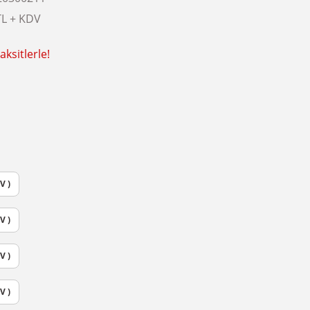
TL + KDV
ksitlerle!
V )
V )
V )
V )