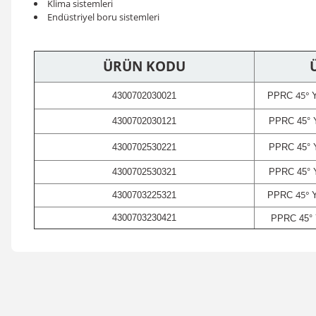
Klima sistemleri
Endüstriyel boru sistemleri
ÜRÜN KODU
45°
4300702030021
PPRC
Y
4300702030121
PPRC
45°
Y
4300702530221
PPRC
45°
Y
4300702530321
PPRC
45°
45°
4300703225321
PPRC
Y
4300703230421
PPRC
45°
Bu ürünün fiyat bilgisi, resim, ürün açıklamalarında ve diğer konular
Görüş ve önerileriniz için teşekkür ederiz.