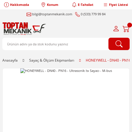
Hakkımızda
Konum
E-Tahsilat
Fiyat Listesi
bilgi@toptanmekanik.com
0 (533) 779 99 84
Anasayfa
Sayaç & Ölçüm Ekipmanları
HONEYWELL - DN40 - PN16 - U