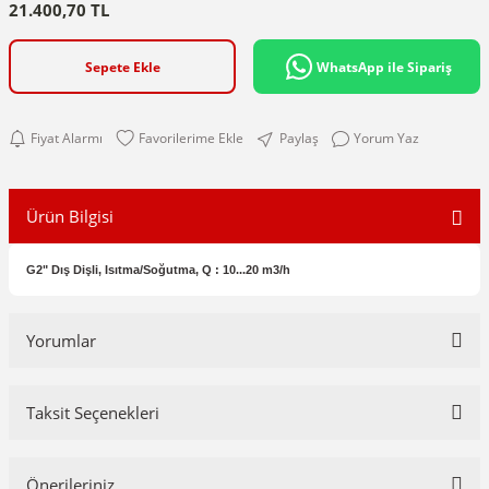
21.400,70 TL
Sepete Ekle
WhatsApp ile Sipariş
Fiyat Alarmı
Paylaş
Yorum Yaz
Ürün Bilgisi
G2" Dış Dişli, Isıtma/Soğutma, Q : 10...20 m3/h
Yorumlar
Taksit Seçenekleri
Bu ürüne ilk yorumu siz yapın!
Önerileriniz