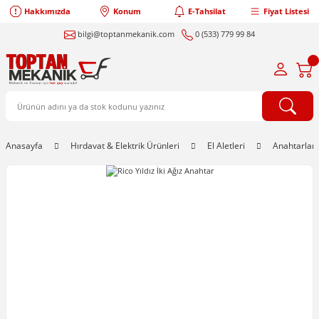
Hakkımızda
Konum
E-Tahsilat
Fiyat Listesi
bilgi@toptanmekanik.com
0 (533) 779 99 84
Anasayfa
Hırdavat & Elektrik Ürünleri
El Aletleri
Anahtarlar