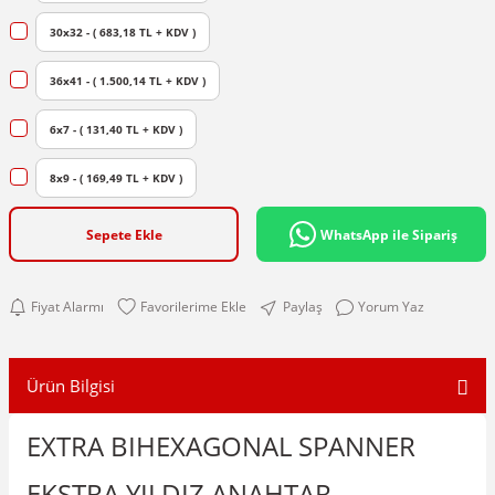
30x32 - ( 683,18 TL + KDV )
36x41 - ( 1.500,14 TL + KDV )
6x7 - ( 131,40 TL + KDV )
8x9 - ( 169,49 TL + KDV )
Sepete Ekle
WhatsApp ile Sipariş
Fiyat Alarmı
Paylaş
Yorum Yaz
Ürün Bilgisi
EXTRA BIHEXAGONAL SPANNER
EKSTRA YILDIZ ANAHTAR