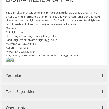
Yıldız iki ağız anahtar, genellikle bir ucu açık (diğer adıyla ağız anahtar) ve
diğer ucu yıldız formunda olan bir el aletidir. Her iki ucu farklı boyutlardaki
civata ve somunlar için tasarlanmıştır. Bu özellik, kullanıcıların farklı işlerde
tek bir anahtar kullanmasını sağlar ve işlevsellik kazandırır.
Özellikleri:
Çift Uçlu Tasarım:
Bir ucu açık (düz), diğer ucu yıldız şekilli.
Farklı ölçülerdeki civatalar için uygundur.
Malzeme ve Dayanıklılık:
Kullanım Alanları:
Mekanik ve tesisat işleri.
Araç tamiri, boru bağlantıları ve genel montaj uygulamaları.
Yorumlar
Taksit Seçenekleri
Bu ürüne ilk yorumu siz yapın!
Önerileriniz