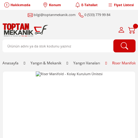
Hakkımızda
Konum
E-Tahsilat
Fiyat Listesi
bilgi@toptanmekanik.com
0 (533) 779 99 84
Anasayfa
Yangın & Mekanik
Yangın Vanaları
Riser Manifold 