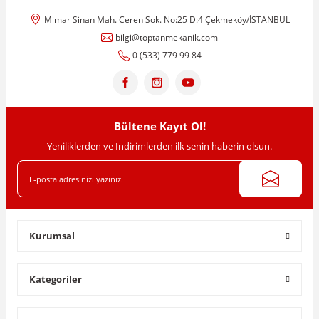
Mimar Sinan Mah. Ceren Sok. No:25 D:4 Çekmeköy/İSTANBUL
Ürün resmi kalitesiz, bozuk veya görüntülenemiyor.
bilgi@toptanmekanik.com
Ürün açıklamasında eksik bilgiler bulunuyor.
0 (533) 779 99 84
Ürün bilgilerinde hatalar bulunuyor.
Ürün fiyatı diğer sitelerden daha pahalı.
Bu ürüne benzer farklı alternatifler olmalı.
Bültene Kayıt Ol!
Yeniliklerden ve İndirimlerden ilk senin haberin olsun.
Gönder
Kurumsal
Kategoriler