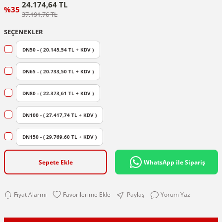
24.174,64 TL
%35
37.191,76 TL
SEÇENEKLER
DN50 - ( 20.145,54 TL + KDV )
DN65 - ( 20.733,50 TL + KDV )
DN80 - ( 22.373,61 TL + KDV )
DN100 - ( 27.417,74 TL + KDV )
DN150 - ( 29.769,60 TL + KDV )
Sepete Ekle
WhatsApp ile Sipariş
Fiyat Alarmı
Paylaş
Yorum Yaz