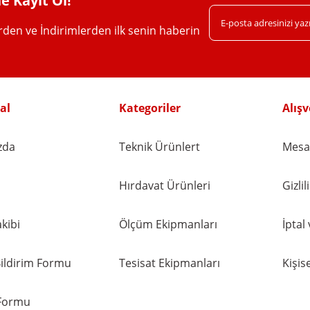
e Kayıt Ol!
erden ve İndirimlerden ilk senin haberin
Gönder
al
Kategoriler
Alışv
zda
Teknik Ürünlert
Mesaf
Hırdavat Ürünleri
Gizli
kibi
Ölçüm Ekipmanları
İptal
ildirim Formu
Tesisat Ekipmanları
Kişise
 Formu