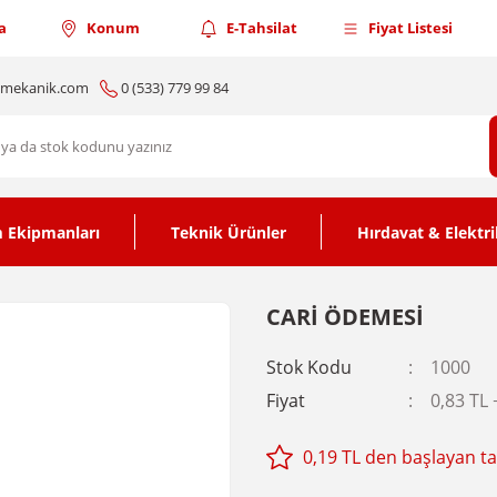
a
Konum
E-Tahsilat
Fiyat Listesi
nmekanik.com
0 (533) 779 99 84
 Ekipmanları
Teknik Ürünler
Hırdavat & Elektri
CARİ ÖDEMESİ
Stok Kodu
1000
Fiyat
0,83 TL
0,19 TL den başlayan tak