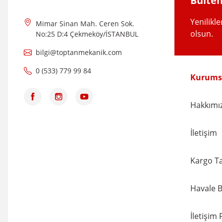
Bülten
Bu ürüne benzer farklı alternatifler olmalı.
Yenilikl
Mimar Sinan Mah. Ceren Sok.
olsun.
No:25 D:4 Çekmeköy/İSTANBUL
bilgi@toptanmekanik.com
0 (533) 779 99 84
Kurums
Hakkımı
İletişim
Kargo Ta
Havale B
İletişim