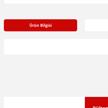
Ürün Bilgisi
Bu ürünün fiyat bilgisi, resim, ürün açıklamalarında ve diğer konular
Görüş ve önerileriniz için teşekkür ederiz.
Ürün resmi kalitesiz, bozuk veya görüntülenemiyor.
Ürün açıklamasında eksik bilgiler bulunuyor.
Ürün bilgilerinde hatalar bulunuyor.
Ürün fiyatı diğer sitelerden daha pahalı.