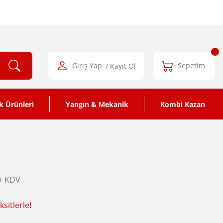
Giriş Yap
/ Kayıt Ol
Sepetim
k Ürünleri
Yangın & Mekanik
Kombi Kazan
 + KDV
sitlerle!