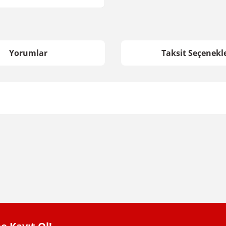
Yorumlar
Taksit Seçenekle
da yetersiz gördüğünüz noktaları öneri formunu kullanarak tarafımıza iletebil
Bu ürüne ilk yorumu siz yapın!
Yorum Yaz