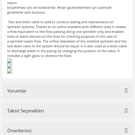
suyun
boşaltılması için de kullanılırlar. Akışın gözlenebilmesi için üzerinde
gözetleme camı bulunur.
Test and drain valve is used to conduct testing and maintenance on
sprinkler systems. Thanks to its orifice available with different sizes it creates
a flow equivalent to the flow passing along one sprinkler only and enables
tests of alarm devices on the lines for checking purposes in the case of
a sprinkler water flow. The orifice diameters of the smallest sprinkler and the
test drain valve in the system should be equal. It is also used as a drain valve
to discharge water in the piping by changing the position of the valve. It
includes a sight glass to observe the flow.
Yorumlar
Taksit Seçenekleri
Bu ürüne ilk yorumu siz yapın!
Önerileriniz
Yorum Yaz