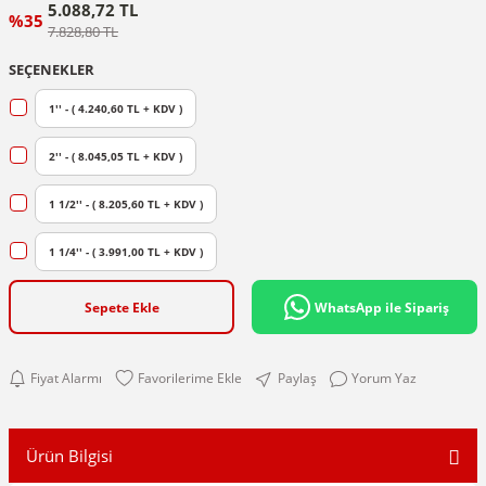
5.088,72 TL
%35
7.828,80 TL
SEÇENEKLER
1'' - ( 4.240,60 TL + KDV )
2'' - ( 8.045,05 TL + KDV )
1 1/2'' - ( 8.205,60 TL + KDV )
1 1/4'' - ( 3.991,00 TL + KDV )
Sepete Ekle
WhatsApp ile Sipariş
Fiyat Alarmı
Paylaş
Yorum Yaz
Ürün Bilgisi