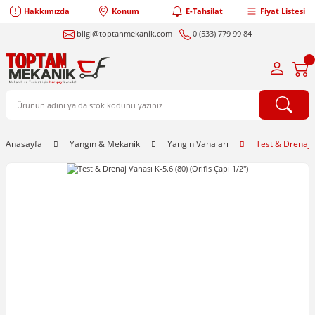
Hakkımızda
Konum
E-Tahsilat
Fiyat Listesi
bilgi@toptanmekanik.com
0 (533) 779 99 84
Anasayfa
Yangın & Mekanik
Yangın Vanaları
Test & Drenaj V