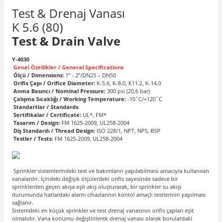
Test & Drenaj Vanası
K 5.6 (80)
Test & Drain Valve
Y-4030
Genel Özellikler / General Specifications
Ölçü / Dimensions:
1” - 2”/DN25 – DN50
Orifis Çapı / Orifice Diameter:
K-5.6, K-8.0, K11.2, K-14.0
Anma Basıncı / Nominal Pressure:
300 psi (20,6 bar)
Çalışma Sıcaklığı / Working Temperature:
-10˚C/+120˚C
Standartlar / Standards
Sertifikalar / Certificate:
UL*, FM*
Tasarım / Design:
FM 1625-2009, UL258-2004
Diş Standardı / Thread Design:
ISO 228/1, NPT, NPS, BSP
Testler / Tests:
FM 1625-2009, UL258-2004
Sprinkler sistemlerindeki test ve bakımların yapılabilmesi amacıyla kullanılan
vanalardır. İçindeki değişik ölçülerdeki orifis sayesinde sadece bir
sprinklerden geçen akışa eşit akış oluşturarak, bir sprinkler su akışı
durumunda hatlardaki alarm cihazlarının kontol amaçlı testlerinin yapılması
sağlanır.
Sistemdeki en küçük sprinkler ve test drenaj vanasının orifis çapları eşit
olmalıdır. Vana konumu değiştirilerek drenaj vanası olarak borulardaki