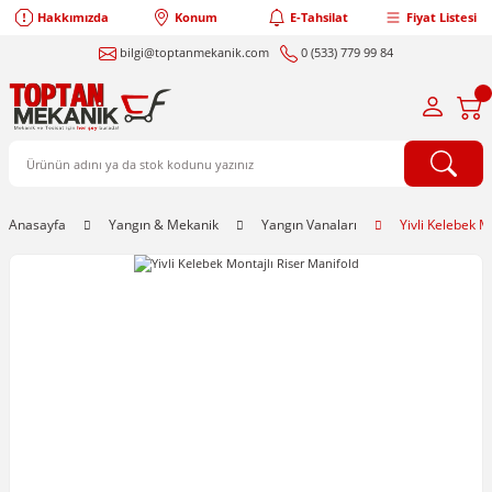
Hakkımızda
Konum
E-Tahsilat
Fiyat Listesi
bilgi@toptanmekanik.com
0 (533) 779 99 84
Anasayfa
Yangın & Mekanik
Yangın Vanaları
Yivli Kelebek M