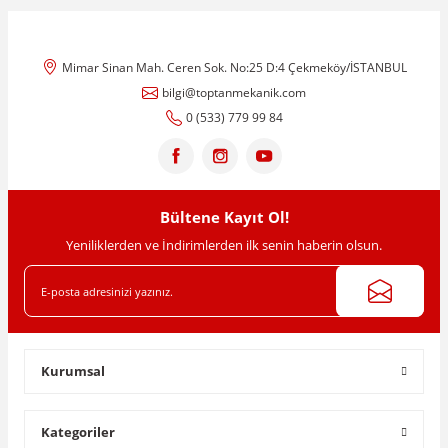
tarafımıza iletebilirsiniz.
Görüş ve önerileriniz için teşekkür ederiz.
Mimar Sinan Mah. Ceren Sok. No:25 D:4 Çekmeköy/İSTANBUL
Ürün resmi kalitesiz, bozuk veya görüntülenemiyor.
bilgi@toptanmekanik.com
Ürün açıklamasında eksik bilgiler bulunuyor.
0 (533) 779 99 84
Ürün bilgilerinde hatalar bulunuyor.
Ürün fiyatı diğer sitelerden daha pahalı.
Bu ürüne benzer farklı alternatifler olmalı.
Bültene Kayıt Ol!
Yeniliklerden ve İndirimlerden ilk senin haberin olsun.
Gönder
Kurumsal
Kategoriler