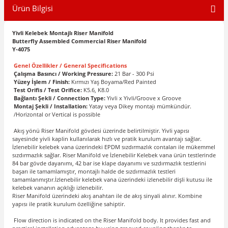
Ürün Bilgisi
Yivli Kelebek Montajlı Riser Manifold
Butterfly Assembled Commercial Riser Manifold
Y-4075
Genel Özellikler / General Specifications
Çalışma Basıncı / Working Pressure:
21 Bar - 300 Psi
Yüzey İşlem / Finish:
Kırmızı Yaş Boyama/Red Painted
Test Orifis / Test Orifice:
K5.6, K8.0
Bağlantı Şekli / Connection Type:
Yivli x Yivli/Groove x Groove
Montaj Şekli / Installation:
Yatay veya Dikey montajı mümkündür.
/Horizontal or Vertical is possible
Akış yönü Riser Manifold gövdesi üzerinde belirtilmiştir. Yivli yapısı
sayesinde yivli kaplin kullanılarak hızlı ve pratik kurulum avantajı sağlar.
İzlenebilir kelebek vana üzerindeki EPDM sızdırmazlık contaları ile mükemmel
sızdırmazlık sağlar. Riser Manifold ve İzlenebilir Kelebek vana ürün testlerinde
84 bar gövde dayanımı, 42 bar ise klape dayanımı ve sızdırmazlık testlerini
başarı ile tamamlamıştır, montajlı halde de sızdırmazlık testleri
tamamlanmıştır.İzlenebilir kelebek vana üzerindeki izlenebilir dişli kutusu ile
kelebek vananın açıklığı izlenebilir.
Riser Manifold üzerindeki akış anahtarı ile de akış sinyali alınır. Kombine
yapısı ile pratik kurulum özelliğine sahiptir.
Flow direction is indicated on the Riser Manifold body. It provides fast and