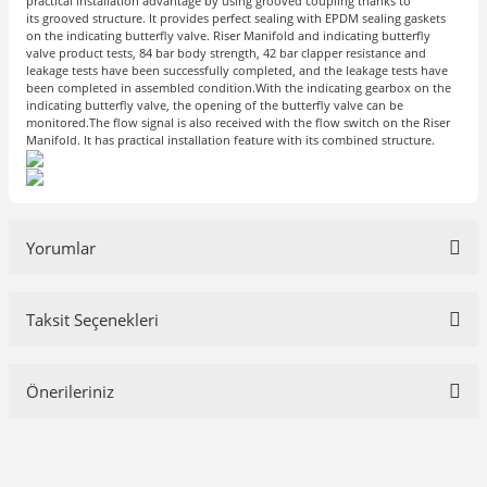
practical installation advantage by using grooved coupling thanks to
its grooved structure. It provides perfect sealing with EPDM sealing gaskets
on the indicating butterfly valve. Riser Manifold and indicating butterfly
valve product tests, 84 bar body strength, 42 bar clapper resistance and
leakage tests have been successfully completed, and the leakage tests have
been completed in assembled condition.With the indicating gearbox on the
indicating butterfly valve, the opening of the butterfly valve can be
monitored.The flow signal is also received with the flow switch on the Riser
Manifold. It has practical installation feature with its combined structure.
Yorumlar
Taksit Seçenekleri
Bu ürüne ilk yorumu siz yapın!
Önerileriniz
Yorum Yaz
Bu ürünün fiyat bilgisi, resim, ürün açıklamalarında ve diğer
konularda yetersiz gördüğünüz noktaları öneri formunu kullanarak