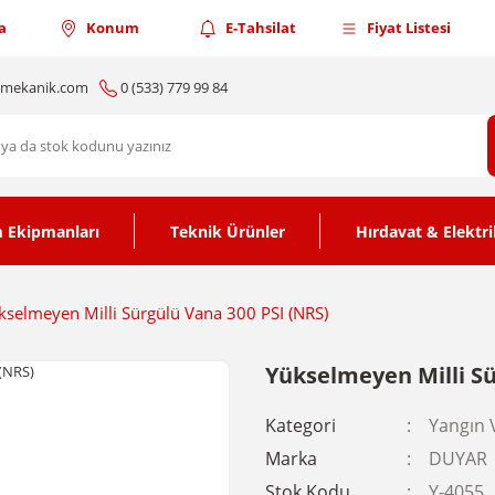
a
Konum
E-Tahsilat
Fiyat Listesi
nmekanik.com
0 (533) 779 99 84
 Ekipmanları
Teknik Ürünler
Hırdavat & Elektri
kselmeyen Milli Sürgülü Vana 300 PSI (NRS)
Yükselmeyen Milli Sü
Kategori
Yangın 
Marka
DUYAR
Stok Kodu
Y-4055