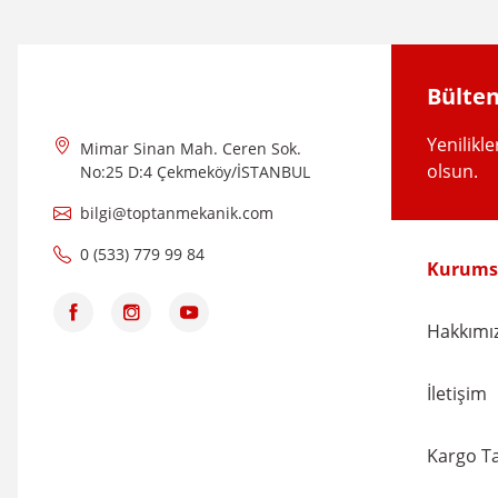
Ürün açıklamasında eksik bilgiler bulunuyor.
Ürün bilgilerinde hatalar bulunuyor.
Ürün fiyatı diğer sitelerden daha pahalı.
Bülten
Bu ürüne benzer farklı alternatifler olmalı.
Yenilikl
Mimar Sinan Mah. Ceren Sok.
olsun.
No:25 D:4 Çekmeköy/İSTANBUL
bilgi@toptanmekanik.com
0 (533) 779 99 84
Kurums
Hakkımı
İletişim
Kargo Ta