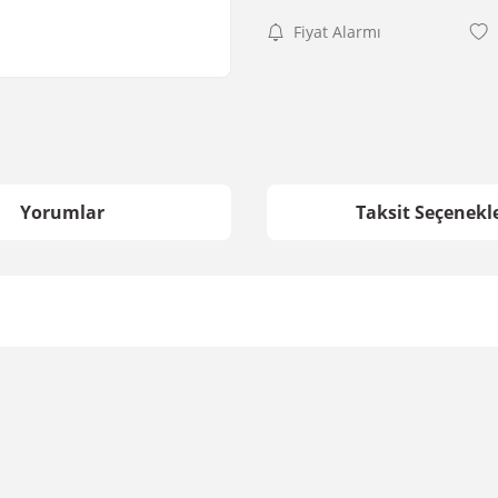
Fiyat Alarmı
Yorumlar
Taksit Seçenekle
da yetersiz gördüğünüz noktaları öneri formunu kullanarak tarafımıza iletebil
Bu ürüne ilk yorumu siz yapın!
Yorum Yaz