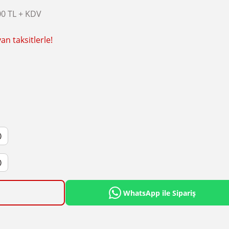
00 TL + KDV
an taksitlerle!
)
)
WhatsApp ile Sipariş