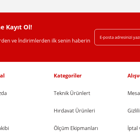
e Kayıt Ol!
erden ve İndirimlerden ilk senin haberin
Gönder
al
Kategoriler
Alışv
zda
Teknik Ürünlert
Mesaf
Hırdavat Ürünleri
Gizli
kibi
Ölçüm Ekipmanları
İptal