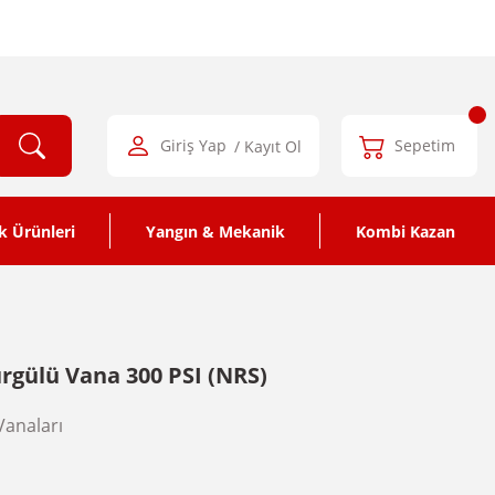
Giriş Yap
/ Kayıt Ol
Sepetim
k Ürünleri
Yangın & Mekanik
Kombi Kazan
rgülü Vana 300 PSI (NRS)
Vanaları