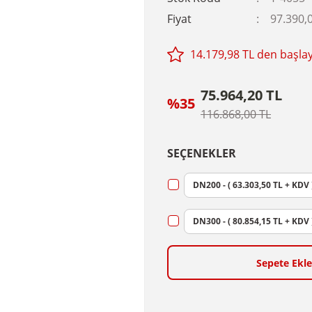
Fiyat
97.390,
14.179,98 TL den başlay
75.964,20 TL
%35
116.868,00 TL
SEÇENEKLER
DN200 - ( 63.303,50 TL + KDV 
DN300 - ( 80.854,15 TL + KDV 
Sepete Ekle