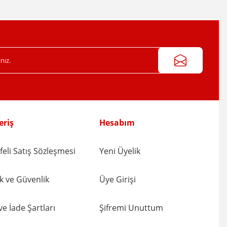
eriş
Hesabım
eli Satış Sözleşmesi
Yeni Üyelik
lik ve Güvenlik
Üye Girişi
 ve İade Şartları
Şifremi Unuttum