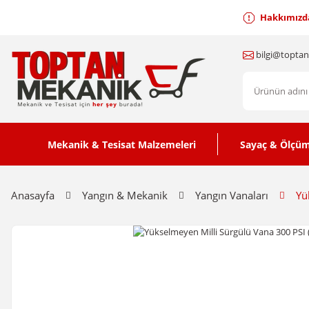
Hakkımızd
bilgi@topta
Mekanik & Tesisat Malzemeleri
Sayaç & Ölçüm
Anasayfa
Yangın & Mekanik
Yangın Vanaları
Yü