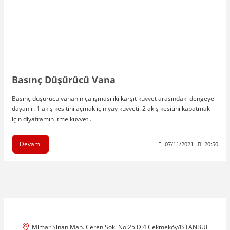
Basınç Düşürücü Vana
Basınç düşürücü vananın çalışması iki karşıt kuvvet arasındaki dengeye
dayanır: 1 akış kesitini açmak için yay kuvveti. 2 akış kesitini kapatmak
için diyaframın itme kuvveti.
Devamı
07/11/2021
20:50
Mimar Sinan Mah. Ceren Sok. No:25 D:4 Çekmeköy/İSTANBUL