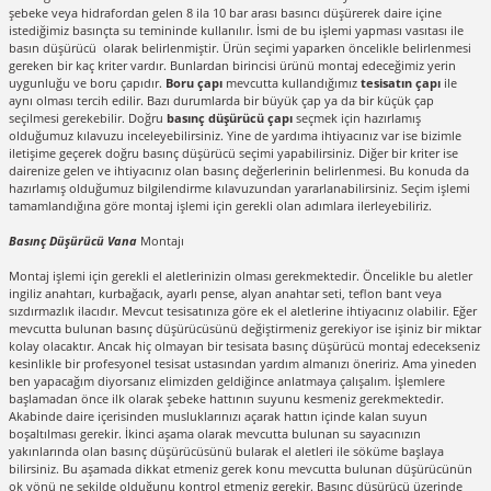
şebeke veya hidrafordan gelen 8 ila 10 bar arası basıncı düşürerek daire içine
istediğimiz basınçta su temininde kullanılır. İsmi de bu işlemi yapması vasıtası ile
basın düşürücü olarak belirlenmiştir. Ürün seçimi yaparken öncelikle belirlenmesi
gereken bir kaç kriter vardır. Bunlardan birincisi ürünü montaj edeceğimiz yerin
uygunluğu ve boru çapıdır.
Boru çapı
mevcutta kullandığımız
tesisatın çapı
ile
aynı olması tercih edilir. Bazı durumlarda bir büyük çap ya da bir küçük çap
seçilmesi gerekebilir. Doğru
basınç düşürücü çapı
seçmek için hazırlamış
olduğumuz kılavuzu inceleyebilirsiniz. Yine de yardıma ihtiyacınız var ise bizimle
iletişime geçerek doğru basınç düşürücü seçimi yapabilirsiniz. Diğer bir kriter ise
dairenize gelen ve ihtiyacınız olan basınç değerlerinin belirlenmesi. Bu konuda da
hazırlamış olduğumuz bilgilendirme kılavuzundan yararlanabilirsiniz. Seçim işlemi
tamamlandığına göre montaj işlemi için gerekli olan adımlara ilerleyebiliriz.
Basınç Düşürücü Vana
Montajı
Montaj işlemi için gerekli el aletlerinizin olması gerekmektedir. Öncelikle bu aletler
ingiliz anahtarı, kurbağacık, ayarlı pense, alyan anahtar seti, teflon bant veya
sızdırmazlık ilacıdır. Mevcut tesisatınıza göre ek el aletlerine ihtiyacınız olabilir. Eğer
mevcutta bulunan basınç düşürücüsünü değiştirmeniz gerekiyor ise işiniz bir miktar
kolay olacaktır. Ancak hiç olmayan bir tesisata basınç düşürücü montaj edecekseniz
kesinlikle bir profesyonel tesisat ustasından yardım almanızı öneririz. Ama yineden
ben yapacağım diyorsanız elimizden geldiğince anlatmaya çalışalım. İşlemlere
başlamadan önce ilk olarak şebeke hattının suyunu kesmeniz gerekmektedir.
Akabinde daire içerisinden musluklarınızı açarak hattın içinde kalan suyun
boşaltılması gerekir. İkinci aşama olarak mevcutta bulunan su sayacınızın
yakınlarında olan basınç düşürücüsünü bularak el aletleri ile söküme başlaya
bilirsiniz. Bu aşamada dikkat etmeniz gerek konu mevcutta bulunan düşürücünün
ok yönü ne şekilde olduğunu kontrol etmeniz gerekir. Basınç düşürücü üzerinde