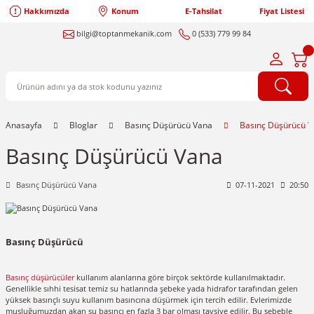
Hakkımızda
Konum
E-Tahsilat
Fiyat Listesi
bilgi@toptanmekanik.com
0 (533) 779 99 84
Anasayfa
Bloglar
Basınç Düşürücü Vana
Basınç Düşürücü 
Basınç Düşürücü Vana
Basınç Düşürücü Vana
07-11-2021
20:50
Basınç Düşürücü
Basınç düşürücüler
kullanım alanlarına göre birçok sektörde kullanılmaktadır.
Genellikle sıhhi tesisat temiz su hatlarında şebeke yada hidrafor tarafından gelen
yüksek basınçlı suyu kullanım basıncına düşürmek için tercih edilir. Evlerimizde
musluğumuzdan akan su basıncı en fazla 3 bar olması tavsiye edilir. Bu sebeble