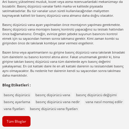
Ani basınç yükselmesi musluk, kozet veya asma rezervuarlardaki mekanizmayı da
bozabilir. Basınç düşürücü vanalar farklı marka ve kalitede piyasada
satılmaktadırlar. Bu tür vanalar uzun süreli kullanılacağından maliyetten
kaçmayarak kaliteli bir basınç düşürücü vana almanız daha doğru olacaktır.
Basınç düşürücü vana ayarı yapılmadan önce montajının yapılması gerekmekte.
Basınç düşürücü vana montajını basınç kontrolü yapacağınız su tesisatı hattından
önce bağlamalısınız. Örneğin, evinize gelen şebeke suyunun basıncını kontrol
etmek için su sayacından hemen sonra takmanız gerekir. Kimi zaman kombi su
girişinden önce de takılarak kombiye zarar vermesi engellenir.
Bazen bina veya apartmanların su girişine basınç düşürücü vana takılarak binadaki
tüm dairelerin su basıncı kontrol altına alınır. Fakat unutmamak gerekir ki, bina
girişine takılan basınç düşürücü vana tüm dairelerde aynı basınç değerini
yakalayamaz. En üst kattaki daire ile en alt kattaki dairenin su tesisatındaki basınç
aynı olmayacaktır. Bu nedenle her dairenin kendi su sayacından sonra takılması
daha mantıklıdır.
Blog Etiketleri :
basınç düşürücü
basınç düşürücü vana
basınç düşürücü değişimi
basınç ayarlama
basınç düşürücü vana nedir
vana nasıl montaj edilir
vana fiyatları
basınç düşürücü vana fiyatları
Tüm Bloglar