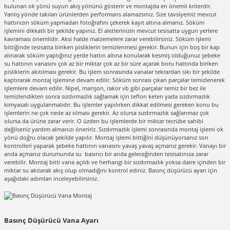
bulunan ok yönü suyun akış yönünü gösterir ve montajda en önemli kriterdir.
Yanlış yönde takılan ürünlerden performans alamazsınız. Size tavsiyemiz mevcut
hattınızın söküm yapmadan fotoğrafını çekerek kayıt altına almanız. Söküm
işlemini dikkatli bir şekilde yapınız. El aletlerinizin mevcut tesisatta uygun yerlere
kavraması önemlidir. Aksi halde malzemelere zarar verebilirsiniz. Söküm işlemi
bittiğinde tesisatta biriken pisliklerin temizlenmesi gerekir. Bunun için boş bir kap
alınarak söküm yaptığınız yerde hattın altına konularak kesmiş olduğunuz şebeke
su hattının vanasını çok az bir miktar çok az bir süre açarak boru hattında biriken
pisliklerin akıtılması gerekir. Bu işlem sonrasında vanalar tekrardan sıkı bir şekilde
kaptırarak montaj işlemine devam edilir. Söküm sonrası çıkan parçalar temizlenerek
işlemlere devam edilir. Nipel, manşon, rakor vb gibi parçalar temiz bir bez ile
temizlendikten sonra sızdırmazlık sağlamak için teflon keten yada sızdırmazlık
kimyasalı uygulanmalıdır. Bu işlemler yapılırken dikkat edilmesi gereken konu bu
işlemlerin ne çok nede az olması gerekir. Az olursa sızdırmazlık sağlanmaz çok
olursa da ürüne zarar verir. O üzden bu işlemlerde bir miktar tecrübe sahibi
değilseniz yardım almanızı öneririz. Sızdırmazlık işlemi sonrasında montaj işlemi ok
yönü doğru olacak şekilde yapılır. Montaj işlemi bittiğini düşünüyorsanız son
kontrolleri yaparak şebeke hattının vanasını yavaş yavaş açmanız gerekir. Vanayı bir
anda açmanız durumunda su basıncı bir anda geleceğinden tesisatınıza zarar
verebilir. Montaj bitti vana açıldı ve herhangi bir sızdırmazlık yoksa daire içinden bir
miktar su akıtarak akış olup olmadığını kontrol ediniz. Basınç düşürücü ayarı için
aşağıdaki adımları inceleyebilirsiniz.
Basınç Düşürücü Vana Ayarı