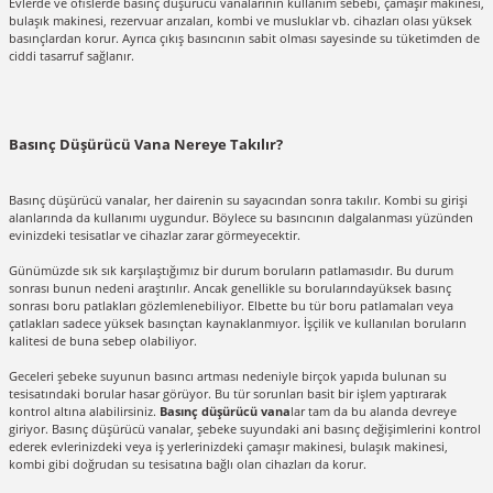
Evlerde ve ofislerde basınç düşürücü vanalarının kullanım sebebi, çamaşır makinesi,
bulaşık makinesi, rezervuar arızaları, kombi ve musluklar vb. cihazları olası yüksek
basınçlardan korur. Ayrıca çıkış basıncının sabit olması sayesinde su tüketimden de
ciddi tasarruf sağlanır.
Basınç Düşürücü Vana Nereye Takılır?
Basınç düşürücü vanalar
, her dairenin su sayacından sonra takılır. Kombi su girişi
alanlarında da kullanımı uygundur. Böylece su basıncının dalgalanması yüzünden
evinizdeki tesisatlar ve cihazlar zarar görmeyecektir.
Günümüzde sık sık karşılaştığımız bir durum boruların patlamasıdır. Bu durum
sonrası bunun nedeni araştırılır. Ancak genellikle su borularındayüksek basınç
sonrası boru patlakları gözlemlenebiliyor. Elbette bu tür boru patlamaları veya
çatlakları sadece yüksek basınçtan kaynaklanmıyor. İşçilik ve kullanılan boruların
kalitesi de buna sebep olabiliyor.
Geceleri şebeke suyunun basıncı artması nedeniyle birçok yapıda bulunan su
tesisatındaki borular hasar görüyor. Bu tür sorunları basit bir işlem yaptırarak
kontrol altına alabilirsiniz.
Basınç düşürücü vana
lar tam da bu alanda devreye
giriyor. Basınç düşürücü vanalar, şebeke suyundaki ani basınç değişimlerini kontrol
ederek evlerinizdeki veya iş yerlerinizdeki çamaşır makinesi, bulaşık makinesi,
kombi gibi doğrudan su tesisatına bağlı olan cihazları da korur.