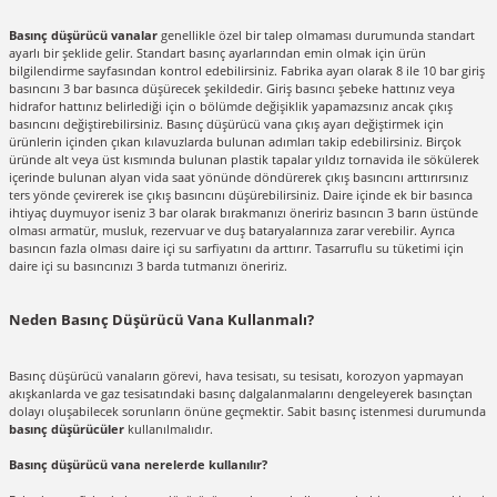
Basınç düşürücü vanalar
genellikle özel bir talep olmaması durumunda standart
ayarlı bir şeklide gelir. Standart basınç ayarlarından emin olmak için ürün
bilgilendirme sayfasından kontrol edebilirsiniz. Fabrika ayarı olarak 8 ile 10 bar giriş
basıncını 3 bar basınca düşürecek şekildedir. Giriş basıncı şebeke hattınız veya
hidrafor hattınız belirlediği için o bölümde değişiklik yapamazsınız ancak çıkış
basıncını değiştirebilirsiniz. Basınç düşürücü vana çıkış ayarı değiştirmek için
ürünlerin içinden çıkan kılavuzlarda bulunan adımları takip edebilirsiniz. Birçok
üründe alt veya üst kısmında bulunan plastik tapalar yıldız tornavida ile sökülerek
içerinde bulunan alyan vida saat yönünde döndürerek çıkış basıncını arttırırsınız
ters yönde çevirerek ise çıkış basıncını düşürebilirsiniz. Daire içinde ek bir basınca
ihtiyaç duymuyor iseniz 3 bar olarak bırakmanızı öneririz basıncın 3 barın üstünde
olması armatür, musluk, rezervuar ve duş bataryalarınıza zarar verebilir. Ayrıca
basıncın fazla olması daire içi su sarfiyatını da arttırır. Tasarruflu su tüketimi için
daire içi su basıncınızı 3 barda tutmanızı öneririz.
Neden Basınç Düşürücü Vana Kullanmalı?
Basınç düşürücü vanaların görevi, hava tesisatı, su tesisatı, korozyon yapmayan
akışkanlarda ve gaz tesisatındaki basınç dalgalanmalarını dengeleyerek basınçtan
dolayı oluşabilecek sorunların önüne geçmektir. Sabit basınç istenmesi durumunda
basınç düşürücüler
kullanılmalıdır.
Basınç düşürücü vana nerelerde kullanılır?